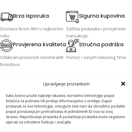
Brza isporuka
Sigurna kupovina
Dostava širom BiH u najkraćem
Zaštita podataka i provjerene
roku.
transakcije.
Provjerena kvaliteta
Stručna podrška
Odabrani proizvodi renomiranih
Pomoć i savjeti iskusnog tima.
brendova.
Upravljanje pristankom
Kako bismo pružili najbolje iskustvo, koristimo tehnologije poput
kolačića za pohranu i/ili pristup informacijama o uređaju. Dajući
pristanak za ove tehnologije, omogućit ćete nam da obradimo podatke
poput ponašanja pri pretraživanju ili jedinstvenih ID-ova na ovoj
PC ONER je specijalizovan za računare,
stranici. Nepoštivanje pristanka ili povlačenje pristanka može negativno
laptope, komponente i profesionalnu IT
utjecati na određene funkcije i značajke.
opremu. Brza isporuka širom BiH, stručna