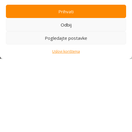
podrška i pouzdana postprodaja.
Prihvati
Pratite nas
Odbij
Kategorije
Pogledajte postavke
Kupovina i podrška
Moj račun
Uslovi korištenja
Kontakt informacije
Branilaca Bosne, 75 300 Lukavac
+387 35 555 999
info@pconer.ba
ID: 4210115760008
PDV : 210115760008
Copyright © 2025
PC ONER
, sva prava zadržana. Design by
ED-