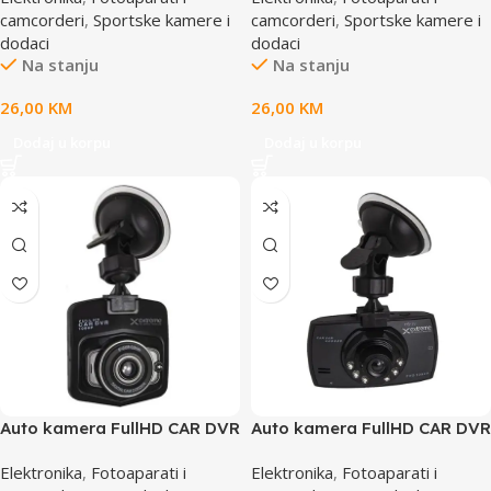
camcorderi
,
Sportske kamere i
camcorderi
,
Sportske kamere i
dodaci
dodaci
Na stanju
Na stanju
26,00
KM
26,00
KM
Dodaj u korpu
Dodaj u korpu
Auto kamera FullHD CAR DVR
Auto kamera FullHD CAR DVR
EXTREME SENTRY XDR102,
EXTREME CAR VIDEO
Elektronika
,
Fotoaparati i
Elektronika
,
Fotoaparati i
BiH, LCD 2,4”, IR LED, Motion
RECORDER GUARD XDR101