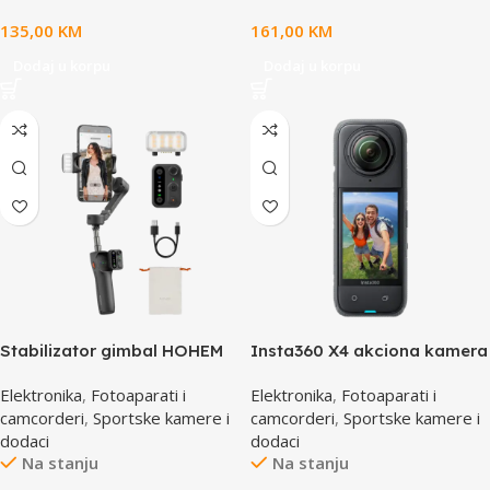
135,00
KM
161,00
KM
Dodaj u korpu
Dodaj u korpu
Stabilizator gimbal HOHEM
Insta360 X4 akciona kamera
iSteady X3 Black HPG-X3PBK
BMW Motorrad Edition
Elektronika
,
Fotoaparati i
Elektronika
,
Fotoaparati i
(Bundle sa Lens Guards)
camcorderi
,
Sportske kamere i
camcorderi
,
Sportske kamere i
dodaci
dodaci
Na stanju
Na stanju