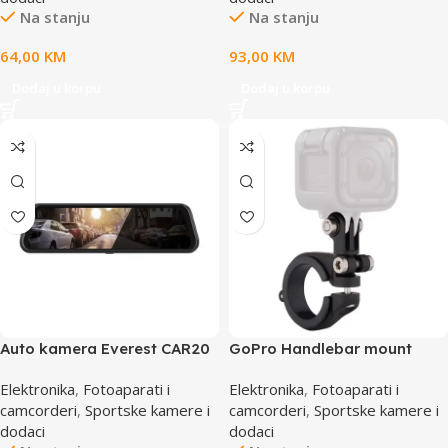
Na stanju
Na stanju
64,00
KM
93,00
KM
Dodaj u korpu
Dodaj u korpu
Auto kamera Everest CAR20
GoPro Handlebar mount
10.0’ IPS 1080P 1080P
AMHSM-001
Elektronika
,
Fotoaparati i
Elektronika
,
Fotoaparati i
130°Wide Angle Parking
camcorderi
,
Sportske kamere i
camcorderi
,
Sportske kamere i
Monitorable G-Sensor Voice
dodaci
dodaci
Control, 42550