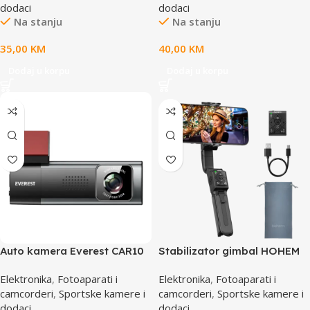
dodaci
dodaci
Na stanju
Na stanju
35,00
KM
40,00
KM
Dodaj u korpu
Dodaj u korpu
Auto kamera Everest CAR10
Stabilizator gimbal HOHEM
1080P 720P 120°Wide Angle
iSteady Q Black iSteadyQBK
Elektronika
,
Fotoaparati i
Elektronika
,
Fotoaparati i
G-Sensor Wifi 64GB TF Card
camcorderi
,
Sportske kamere i
camcorderi
,
Sportske kamere i
Vehicle Front and Rear
dodaci
dodaci
Camera, 42548