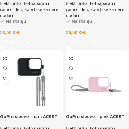
Elektronika
,
Fotoaparati i
Elektronika
,
Fotoaparati i
ARMEXT
camcorderi
,
Sportske kamere i
camcorderi
,
Sportske kamere i
dodaci
dodaci
Na stanju
Na stanju
23,00
KM
26,00
KM
Dodaj u korpu
Dodaj u korpu
GoPro sleeve – crni ACSST-
GoPro sleeve – pink ACSST-
001
004
Elektronika
,
Fotoaparati i
Elektronika
,
Fotoaparati i