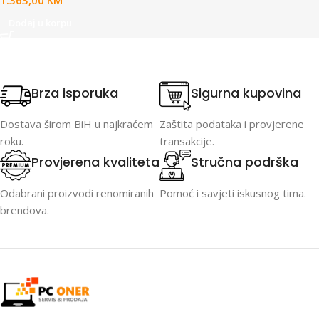
1.363,00
KM
Dodaj u korpu
Brza isporuka
Sigurna kupovina
Dostava širom BiH u najkraćem
Zaštita podataka i provjerene
roku.
transakcije.
Provjerena kvaliteta
Stručna podrška
Odabrani proizvodi renomiranih
Pomoć i savjeti iskusnog tima.
brendova.