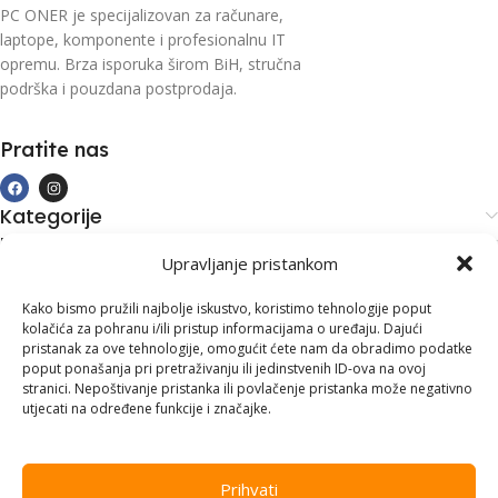
PC ONER je specijalizovan za računare,
laptope, komponente i profesionalnu IT
opremu. Brza isporuka širom BiH, stručna
podrška i pouzdana postprodaja.
Pratite nas
Kategorije
Kupovina i podrška
Upravljanje pristankom
Moj račun
Kontakt informacije
Kako bismo pružili najbolje iskustvo, koristimo tehnologije poput
kolačića za pohranu i/ili pristup informacijama o uređaju. Dajući
Branilaca Bosne, 75 300 Lukavac
pristanak za ove tehnologije, omogućit ćete nam da obradimo podatke
poput ponašanja pri pretraživanju ili jedinstvenih ID-ova na ovoj
+387 35 555 999
stranici. Nepoštivanje pristanka ili povlačenje pristanka može negativno
utjecati na određene funkcije i značajke.
info@pconer.ba
ID: 4210115760008
Prihvati
PDV : 210115760008