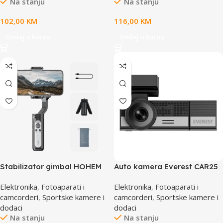
Na stanju
Na stanju
102,00
KM
116,00
KM
Dodaj u korpu
Dodaj u korpu
Stabilizator gimbal HOHEM
Auto kamera Everest CAR25
iSteady XE Black iSXEBK
2.99’ IPS 3 In1 4K+1080P
Elektronika
,
Fotoaparati i
Elektronika
,
Fotoaparati i
Voice Controlled Night Vision
camcorderi
,
Sportske kamere i
camcorderi
,
Sportske kamere i
G-Sensor Wifi, 42551, 64GB
dodaci
dodaci
kartica
Na stanju
Na stanju