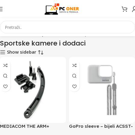
na
Elektronika
Fotoaparati i camcorderi
Sportske kamere i dodaci
Sportske kamere i dodaci
Show sidebar
MEDIACOM THE ARM+
GoPro sleeve – bijeli ACSST-
EXTENSION MOUNT M-
002