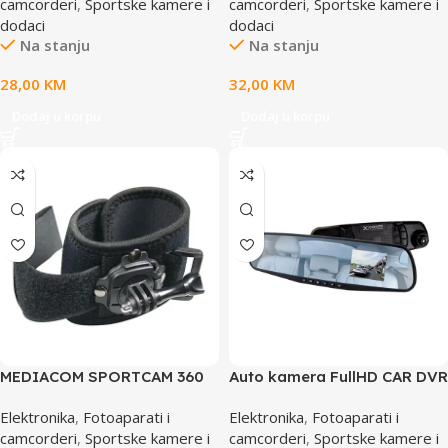
camcorderi
,
Sportske kamere i
camcorderi
,
Sportske kamere i
detector
dodaci
dodaci
Na stanju
Na stanju
28,00
KM
32,00
KM
Dodaj u korpu
Dodaj u korpu
MEDIACOM SPORTCAM 360
Auto kamera FullHD CAR DVR
ROTATION M-ROTATION
EXTREME CAR VIDEO
Elektronika
,
Fotoaparati i
Elektronika
,
Fotoaparati i
RECORDER MIRROR XDR103
camcorderi
,
Sportske kamere i
camcorderi
,
Sportske kamere i