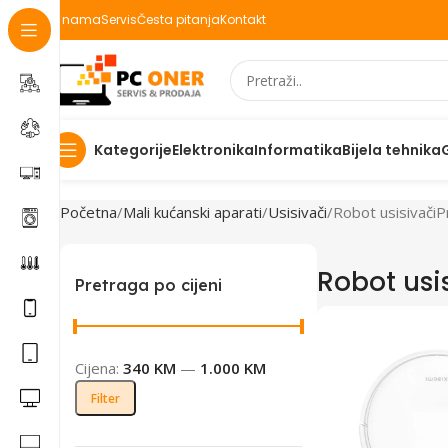
O nama
Servis
Česta pitanja
Kontakt
Elektronika
Informatika
Bijela tehnika
Kategorije
Početna
Mali kućanski aparati
Usisivači
Robot usisivači
P
Robot usi
Pretraga po cijeni
Cijena:
340 KM
—
1.000 KM
Filter