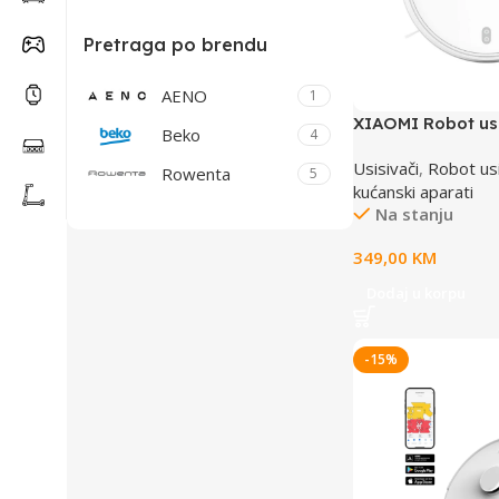
Pretraga po brendu
AENO
1
XIAOMI Robot usi
Beko
4
Usisivači
,
Robot usi
Rowenta
5
kućanski aparati
Na stanju
349,00
KM
Dodaj u korpu
-15%