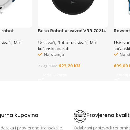
 robot
Beko Robot usisivač VRR 70214
Rowent
VB
RR857
sivači
,
Mali
Usisivači
,
Robot usisivači
,
Mali
Usisivač
kućanski aparati
kućanski
Na stanju
Na s
623,20
KM
699,00
779,00
KM
Dodaj u korpu
Dodaj 
gurna kupovina
Provjerena kvali
odataka i provjerene transakcije.
Odabrani proizvodi renomir