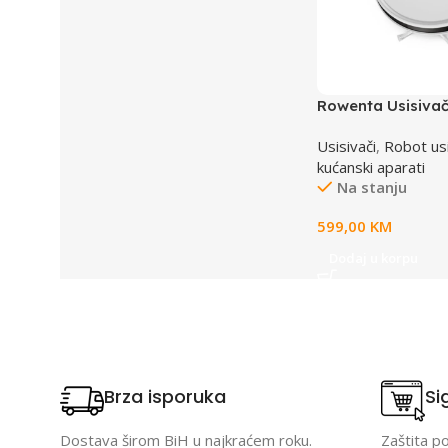
Rowenta Usisivač
RR7387WH
Usisivači
,
Robot usi
kućanski aparati
Na stanju
599,00
KM
Dodaj u korpu
Brza isporuka
Si
Dostava širom BiH u najkraćem roku.
Zaštita p