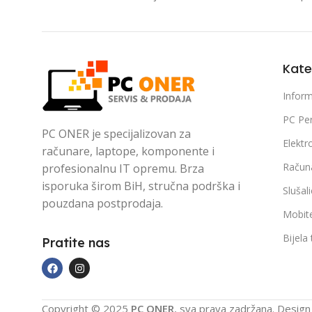
Kate
Inform
PC Per
PC ONER je specijalizovan za
Elektr
računare, laptope, komponente i
Račun
profesionalnu IT opremu. Brza
isporuka širom BiH, stručna podrška i
Slušal
pouzdana postprodaja.
Mobite
Bijela
Pratite nas
Copyright © 2025
PC ONER
, sva prava zadržana. Desig