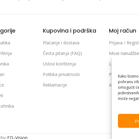
gorije
Kupovina i podrška
Moj račun
atika
Plaćanje i dostava
Prijava / Regist
iferija
Česta pitanja (FAQ)
Moje narudžb
onika
Uslovi korištenja
Lista želja
ari
Politika privatnosti
Poređenje pro
Kako bismo p
pohranu i/il
ice
Reklamacije
Adrese i podaci
omogućit će
jedinstvenih
li
može negati
 tehnika
Pr
n by
ED-Vision
.