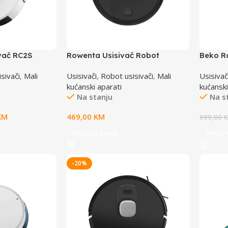
vač RC2S
Rowenta Usisivač Robot
Beko R
RR7375WH
VB
sivači
,
Mali
Usisivači
,
Robot usisivači
,
Mali
Usisivač
kućanski aparati
kućanski
Na stanju
Na s
KM
469,00
KM
699,00
Dodaj u korpu
Dodaj 
-20%