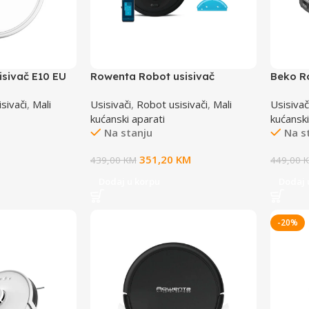
sivač E10 EU
Rowenta Robot usisivač
Beko R
RR87C5WH
VW
sivači
,
Mali
Usisivači
,
Robot usisivači
,
Mali
Usisivač
kućanski aparati
kućanski
Na stanju
Na s
351,20
KM
439,00
KM
449,00
Dodaj u korpu
Dodaj 
-20%