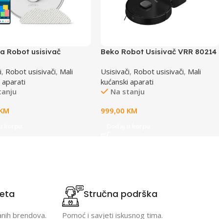
a Robot usisivač
Beko Robot Usisivač VRR 80214
7WH
VB
i
,
Robot usisivači
,
Mali
Usisivači
,
Robot usisivači
,
Mali
 aparati
kućanski aparati
tanju
Na stanju
KM
999,00
KM
u korpu
Dodaj u korpu
teta
Stručna podrška
anih brendova.
Pomoć i savjeti iskusnog tima.