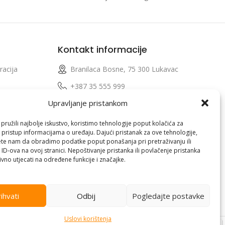
Kontakt informacije
racija
Branilaca Bosne, 75 300 Lukavac
e
+387 35 555 999
Upravljanje pristankom
info@pconer.ba
izvoda
ID: 4210115760008
ružili najbolje iskustvo, koristimo tehnologije poput kolačića za
i pristup informacijama o uređaju. Dajući pristanak za ove tehnologije,
 profila
PDV : 210115760008
te nam da obradimo podatke poput ponašanja pri pretraživanju ili
 ID-ova na ovoj stranici. Nepoštivanje pristanka ili povlačenje pristanka
vno utjecati na određene funkcije i značajke.
ihvati
Odbij
Pogledajte postavke
Uslovi korištenja