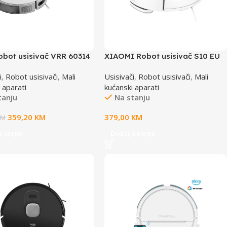
obot usisivač VRR 60314
XIAOMI Robot usisivač S10 EU
i
,
Robot usisivači
,
Mali
Usisivači
,
Robot usisivači
,
Mali
 aparati
kućanski aparati
tanju
Na stanju
359,20
KM
379,00
KM
KM
u korpu
Dodaj u korpu