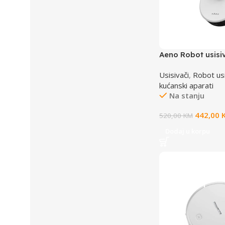
Aeno Robot usisi
Usisivači
,
Robot usi
kućanski aparati
Na stanju
442,00
520,00
KM
Dodaj u korpu