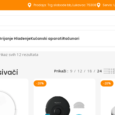
Prodaja: Trg slobode bb, Lukavac 75308
Servis:
Grijanje Hlađenje
Kućanski aparati
Računari
rikaz svih 12 rezultata
sivači
Prikaži
9
12
18
24
-20%
-20%