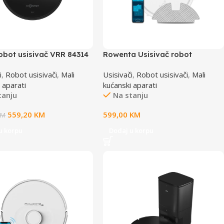
obot usisivač VRR 84314
Rowenta Usisivač robot
RR7877WH
i
,
Robot usisivači
,
Mali
Usisivači
,
Robot usisivači
,
Mali
 aparati
kućanski aparati
tanju
Na stanju
559,20
KM
599,00
KM
KM
u korpu
Dodaj u korpu