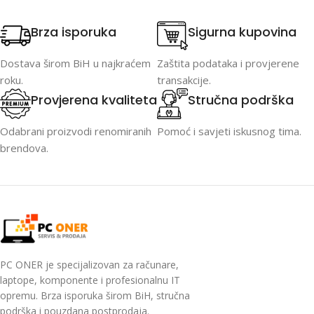
Brza isporuka
Sigurna kupovina
Dostava širom BiH u najkraćem
Zaštita podataka i provjerene
roku.
transakcije.
Provjerena kvaliteta
Stručna podrška
Odabrani proizvodi renomiranih
Pomoć i savjeti iskusnog tima.
brendova.
PC ONER je specijalizovan za računare,
laptope, komponente i profesionalnu IT
opremu. Brza isporuka širom BiH, stručna
podrška i pouzdana postprodaja.