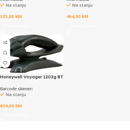
Na stanju
Na stanju
335,00
KM
464,00
KM
Dodaj u korpu
Dodaj u korpu
Honeywell Voyager 1202g BT
USBBluetotoh 10m
Barcode skeneri
domet,Crni
Na stanju
634,00
KM
Dodaj u korpu