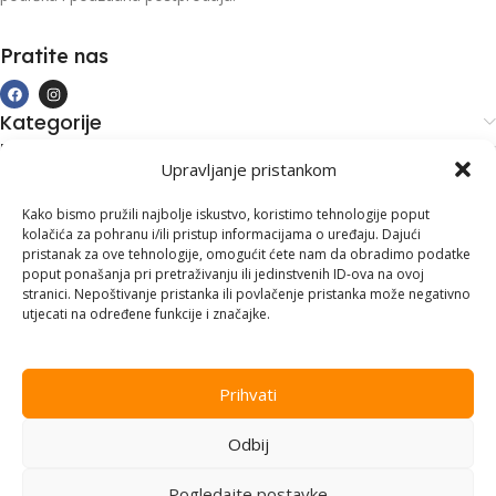
Pratite nas
Kategorije
Kupovina i podrška
Upravljanje pristankom
Moj račun
Kontakt informacije
Kako bismo pružili najbolje iskustvo, koristimo tehnologije poput
kolačića za pohranu i/ili pristup informacijama o uređaju. Dajući
Branilaca Bosne, 75 300 Lukavac
pristanak za ove tehnologije, omogućit ćete nam da obradimo podatke
poput ponašanja pri pretraživanju ili jedinstvenih ID-ova na ovoj
+387 35 555 999
stranici. Nepoštivanje pristanka ili povlačenje pristanka može negativno
utjecati na određene funkcije i značajke.
info@pconer.ba
ID: 4210115760008
Prihvati
PDV : 210115760008
Odbij
Copyright © 2025
PC ONER
, sva prava zadržana. Design by
ED-
Vision
.
Pogledajte postavke