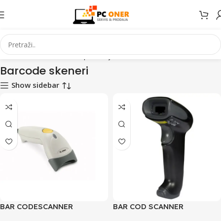
Početna
Informatika
PC periferija
Barcode skeneri
Barcode skeneri
Show sidebar
BAR CODESCANNER
BAR COD SCANNER
Zebra/Motorola Samtec
Honeywell VOYAGER 1250g-