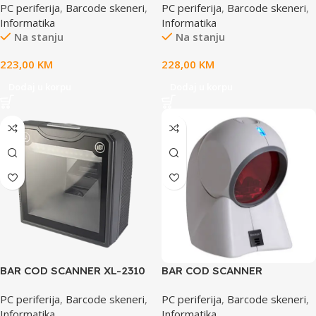
PC periferija
,
Barcode skeneri
,
PC periferija
,
Barcode skeneri
,
LS1203 USB
2USB-1, USB sa
Informatika
Informatika
postoljem,BLACK
Na stanju
Na stanju
223,00
KM
228,00
KM
Dodaj u korpu
Dodaj u korpu
BAR COD SCANNER XL-2310
BAR COD SCANNER
omni
HONEYWELL MK7120-31A38
PC periferija
,
Barcode skeneri
,
PC periferija
,
Barcode skeneri
,
USB ORBIT,black
Informatika
Informatika