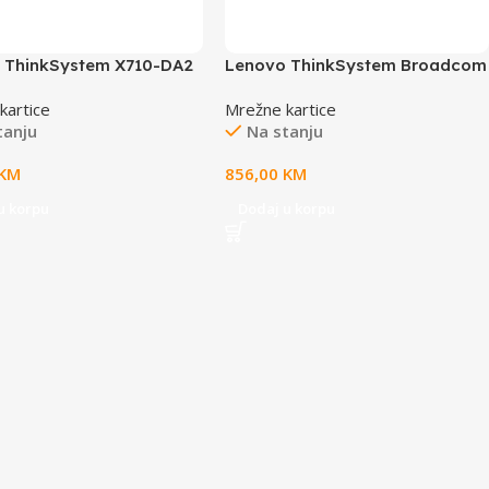
 ThinkSystem X710-DA2
Lenovo ThinkSystem Broadcom
0Gb 2-Port SFP+ Ethernet
57416 10GBASE-T 2-Port PCIe
kartice
Mrežne kartice
r
Ethernet Adapter
tanju
Na stanju
KM
856,00
KM
u korpu
Dodaj u korpu