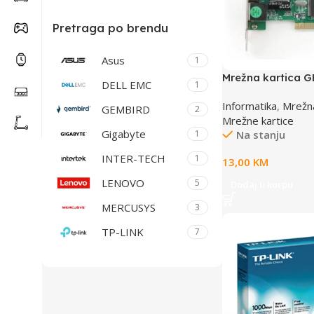
Pretraga po brendu
Asus
1
Mrežna kartica 
DELL EMC
1
R1, Realtek 8139D
Informatika
,
Mrežn
GEMBIRD
2
Mrežne kartice
Gigabyte
Na stanju
1
INTER-TECH
1
13,00
KM
LENOVO
5
Dodaj u korpu
MERCUSYS
3
TP-LINK
7