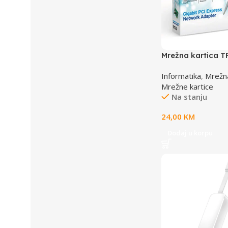
Mrežna kartica T
1000M,Realtek RT
Informatika
,
Mrežn
TG-3468 10/100/
Mrežne kartice
Na stanju
24,00
KM
Dodaj u korpu