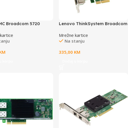
MC Broadcom 5720
Lenovo ThinkSystem Broadcom
ort 1GbE BASE-T, OCP
5719 1GbE RJ45 4-Port PCIe
kartice
Mrežne kartice
Customer Install
Ethernet Adapter
tanju
Na stanju
KM
335,00
KM
u korpu
Dodaj u korpu