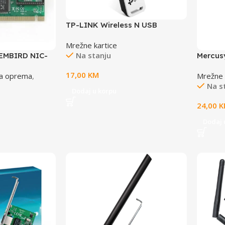
TP-LINK Wireless N USB
Adapter150Mbps, USB 2.0
Mrežne kartice
Na stanju
GEMBIRD NIC-
Mercu
, 10/100 Mbit
High Ga
17,00
KM
a oprema
,
Mrežne 
adapter
Na s
antenna
Dodaj u korpu
USB ca
24,00
K
Window
bit)
Dodaj 