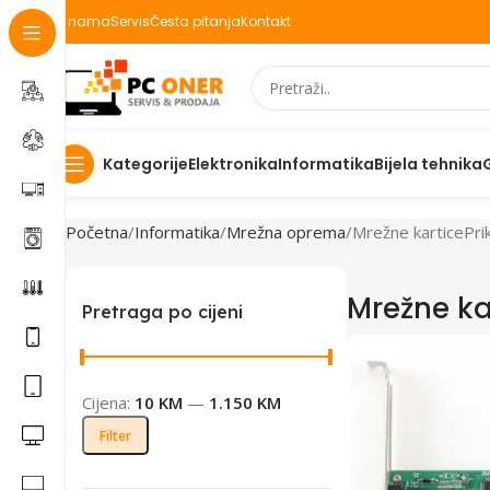
O nama
Servis
Česta pitanja
Kontakt
Elektronika
Informatika
Bijela tehnika
Kategorije
Početna
Informatika
Mrežna oprema
Mrežne kartice
Pri
Mrežne ka
Pretraga po cijeni
Cijena:
10 KM
—
1.150 KM
Filter