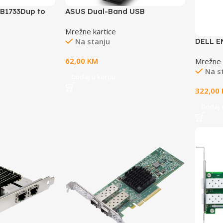
B1733Dup to
ASUS Dual-Band USB
AdapterWireless AC1300, USB-
Mrežne kartice
AC58, 400+867 Mbps, USB 3.0,
Na stanju
DELL E
2.4 Ghz/5 Ghz
Quad P
62,00
KM
Mrežne 
NIC 3.0
Na s
Dodaj u korpu
322,00
Dodaj 