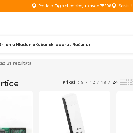
Prodaja: Trg slobode bb, Lukavac 75308
Servis:
Grijanje Hlađenje
Kućanski aparati
Računari
kaz 21 rezultata
rtice
Prikaži
9
12
18
24