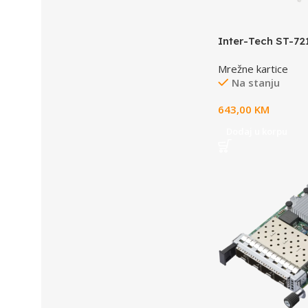
Inter-Tech ST-72
adapter PCIe 2.1
Mrežne kartice
Ethernet x 2 7777
Na stanju
643,00
KM
Dodaj u korpu