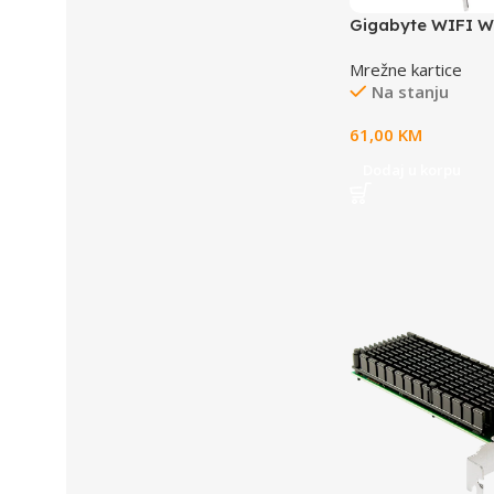
Gigabyte WIFI W
1733Mbps; BL 5;
Mrežne kartice
Na stanju
61,00
KM
Dodaj u korpu