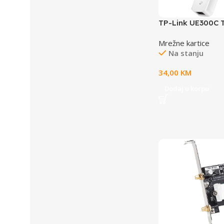
TP-Link UE300C 
GigabitEthernet 
Mrežne kartice
Na stanju
34,00
KM
Dodaj u korpu