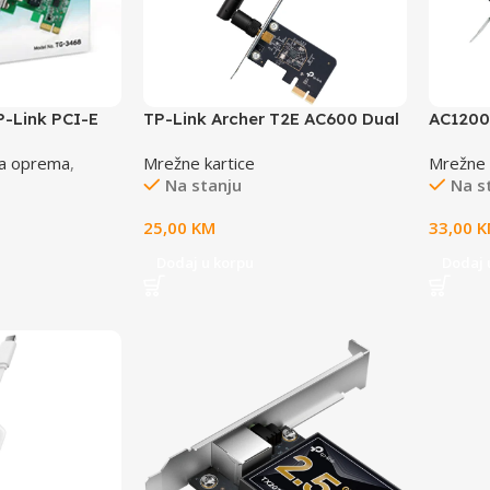
P-Link PCI-E
TP-Link Archer T2E AC600 Dual
AC1200
L8168B,32-bit,
Band Wi-Fi PCI Express
Adapte
a oprema
,
Mrežne kartice
Mrežne 
1000
Adapter, 433 Mbps at 5 GHz +
300Mbp
Na stanju
Na s
200 Mbps at 2.4 GHz, 1× High
Beamfo
Gain External Antenna, MU-
Sink, 
25,00
KM
33,00
K
MIMO, WPA3, Low-Profile and
Full-height brackets
Dodaj u korpu
Dodaj 