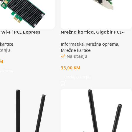
 Wi-Fi PCI Express
Mrežna kartica, Gigabit PCI-
r, 867Mbps at 5GHz +
Express Realtek ch, GEMBIRD
kartice
Informatika
,
Mrežna oprema
,
s at 2.4GHz,
NIC-GX1
tanju
Mrežne kartice
rming, 2X2 MIMO, Heat
Na stanju
Two detachable antennas
M
33,00
KM
u korpu
Dodaj u korpu