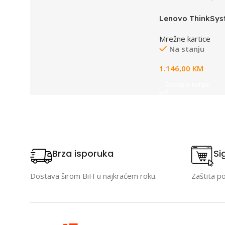
Lenovo ThinkSy
57504 10/25GbE 
Mrežne kartice
Ethernet Adapter
Na stanju
1.146,00
KM
Dodaj u korpu
Brza isporuka
Si
Dostava širom BiH u najkraćem roku.
Zaštita p