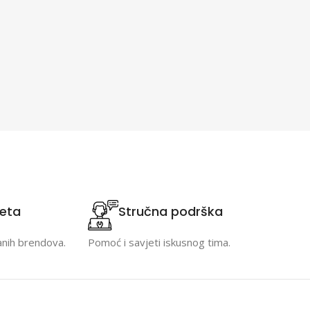
teta
Stručna podrška
anih brendova.
Pomoć i savjeti iskusnog tima.