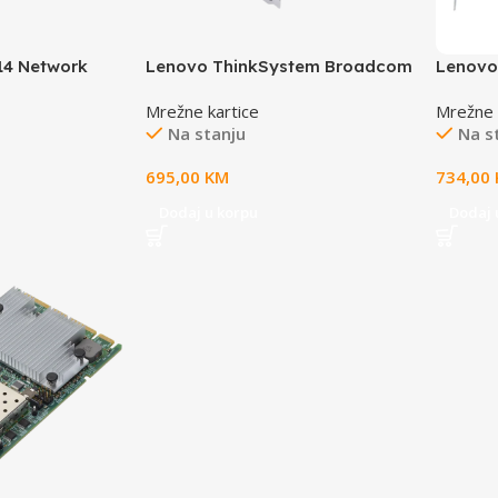
14 Network
Lenovo ThinkSystem Broadcom
Lenovo
 x8 10Gb
57414 10/25GbE SFP28 2-port
PCIe 1
Mrežne kartice
Mrežne 
3009
OCP Ethernet Adapter
Adapte
Na stanju
Na s
695,00
KM
734,00
Dodaj u korpu
Dodaj 