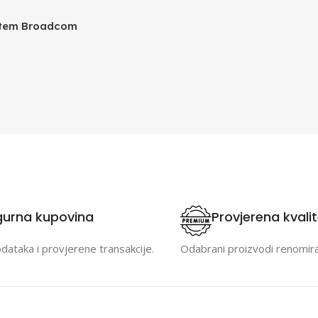
stem Broadcom
SFP28 4-Port
gurna kupovina
Provjerena kvali
odataka i provjerene transakcije.
Odabrani proizvodi renomir