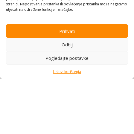
stranici. Nepoštivanje pristanka ili povlačenje pristanka može negativno
podrška i pouzdana postprodaja.
utjecati na određene funkcije i značajke.
Pratite nas
Prihvati
Kategorije
Odbij
Kupovina i podrška
Moj račun
Pogledajte postavke
Kontakt informacije
Uslovi korištenja
Branilaca Bosne, 75 300 Lukavac
+387 35 555 999
info@pconer.ba
ID: 4210115760008
PDV : 210115760008
Copyright © 2025
PC ONER
, sva prava zadržana. Design by
ED-