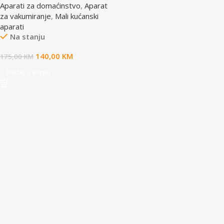
Aparati za domaćinstvo
,
Aparat
za vakumiranje
,
Mali kućanski
aparati
Na stanju
140,00
KM
175,00
KM
Dodaj u korpu