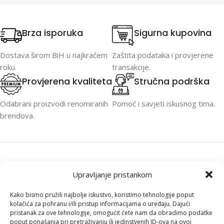
Brza isporuka
Sigurna kupovina
Dostava širom BiH u najkraćem
Zaštita podataka i provjerene
roku.
transakcije.
Provjerena kvaliteta
Stručna podrška
Odabrani proizvodi renomiranih
Pomoć i savjeti iskusnog tima.
brendova.
Upravljanje pristankom
Kako bismo pružili najbolje iskustvo, koristimo tehnologije poput
PC ONER je specijalizovan za računare,
kolačića za pohranu i/ili pristup informacijama o uređaju. Dajući
laptope, komponente i profesionalnu IT
pristanak za ove tehnologije, omogućit ćete nam da obradimo podatke
opremu. Brza isporuka širom BiH, stručna
poput ponašanja pri pretraživanju ili jedinstvenih ID-ova na ovoj