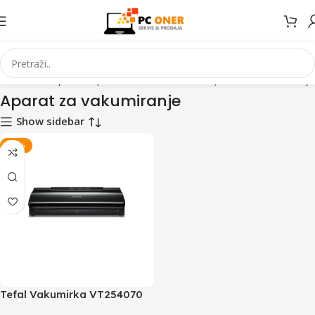
li kućanski aparati
Aparati za domaćinstvo
Aparat za vakumiranje
Aparat za vakumiranje
Show sidebar
-20%
Tefal Vakumirka VT254070