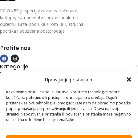
PC ONER je specijalizovan za računare,
laptope, komponente i profesionalnu IT
opremu. Brza isporuka širom BiH, stručna
podrška i pouzdana postprodaja.
Pratite nas
Kategorije
Kupovina i podrška
Upravljanje pristankom
Moj račun
Kontakt informacije
Kako bismo pružili najbolje iskustvo, koristimo tehnologije poput
kolačića za pohranu i/ili pristup informacijama o uređaju. Dajući
Branilaca Bosne, 75 300 Lukavac
pristanak za ove tehnologije, omogućit ćete nam da obradimo podatke
poput ponašanja pri pretraživanju ili jedinstvenih ID-ova na ovoj
+387 35 555 999
stranici. Nepoštivanje pristanka ili povlačenje pristanka može negativno
utjecati na određene funkcije i značajke.
info@pconer.ba
ID: 4210115760008