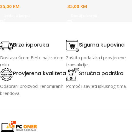
35,00
KM
35,00
KM
Dodaj u korpu
Dodaj u korpu
Brza isporuka
Sigurna kupovina
Dostava širom BiH u najkraćem
Zaštita podataka i provjerene
roku.
transakcije.
Provjerena kvaliteta
Stručna podrška
Odabrani proizvodi renomiranih
Pomoć i savjeti iskusnog tima.
brendova.