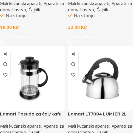
Mali kućanski aparati
,
Aparati za
Mali kućanski aparati
,
Aparati za
domaćinstvo
,
Čajnik
domaćinstvo
,
Čajnik
Na stanju
Na stanju
19,00
KM
22,00
KM
Dodaj u korpu
Dodaj u korpu
Lamart Posuda za čaj/kafu
Lamart LT7004 LUMIER 2L
LT7089
SILVER
Mali kućanski aparati
,
Aparati za
Mali kućanski aparati
,
Aparati za
domaćinstvo
,
Čajnik
domaćinstvo
,
Čajnik