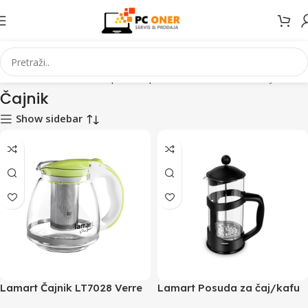
Početna
Mali kućanski aparati
Aparati za domaćinstvo
Čajnik
Čajnik
Show sidebar
Lamart Čajnik LT7028 Verre
Lamart Posuda za čaj/kafu
LT7090