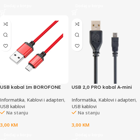
Dodaj u korpu
Dodaj u korpu
USB kabal 1m BOROFONE
USB 2,0 PRO kabal A-mini
BX87 Sharp charging data
5PM 30cm, GEMBIRD CCP-
Informatika
,
Kablovi i adapteri
,
Informatika
,
Kablovi i adapteri
,
Micro red
USB2-AM5P-1
USB kablovi
USB kablovi
Na stanju
Na stanju
3,00
KM
3,00
KM
Dodaj u korpu
Dodaj u korpu