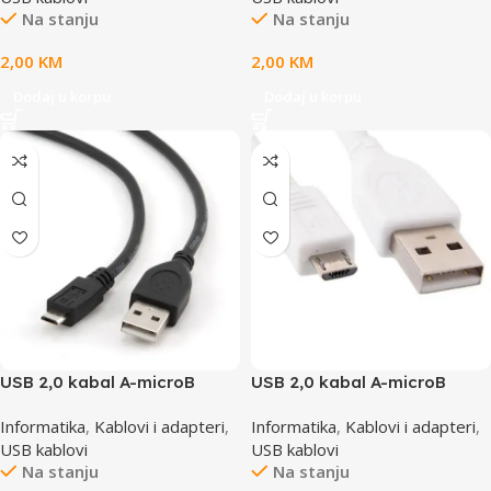
Na stanju
Na stanju
2,00
KM
2,00
KM
Dodaj u korpu
Dodaj u korpu
USB 2,0 kabal A-microB
USB 2,0 kabal A-microB
0.5m, GEMBIRD CCP-mUSB2-
0.5m, GEMBIRD CCP-mUSB2-
Informatika
,
Kablovi i adapteri
,
Informatika
,
Kablovi i adapteri
,
AMBM-0.5M
AMBM-W-0.5M
USB kablovi
USB kablovi
Na stanju
Na stanju