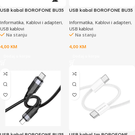
USB kabal BOROFONE BU35
USB kabal BOROFONE BU35
Type-C to Type-C Influence
iPhone/lightning Influence
Informatika
,
Kablovi i adapteri
,
Informatika
,
Kablovi i adapteri
,
60W charging data cable
charging data cable black,
USB kablovi
USB kablovi
black 1,2m, 3A
1,2m, 2,4A
Na stanju
Na stanju
4,00
KM
4,00
KM
Dodaj u korpu
Dodaj u korpu
USB kabal BOROFONE BU35
USB kabal 1m BOROFONE