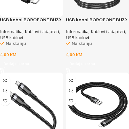
USB kabal BOROFONE BU39
USB kabal BOROFONE BU39
Rio Transparent Discovery
Rio Transparent Discovery
Informatika
,
Kablovi i adapteri
,
Informatika
,
Kablovi i adapteri
,
Edition charging data cable
Edition charging data cable
USB kablovi
USB kablovi
1,2m, 2,4A iPhone/lightning
Type-C black 1,2m, 2,4 A
Na stanju
Na stanju
black
4,00
KM
4,00
KM
Dodaj u korpu
Dodaj u korpu