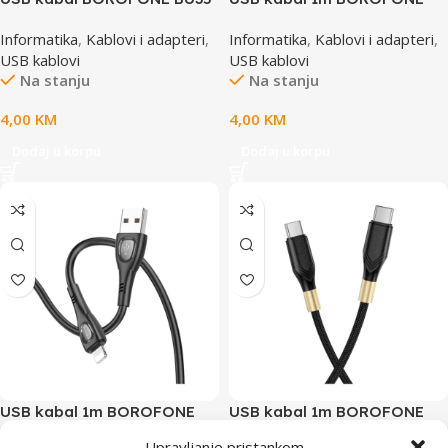
Type-C Influence charging
BX103 Original 60W charging
Informatika
,
Kablovi i adapteri
,
Informatika
,
Kablovi i adapteri
,
data cable black USB to
data Type-C to Type-C white
USB kablovi
USB kablovi
Type-C, 1,2m, 3A
Na stanju
Na stanju
4,00
KM
4,00
KM
Dodaj u korpu
Dodaj u korpu
USB kabal 1m BOROFONE
USB kabal 1m BOROFONE
BX98 iPhone/lightning
BX92 Advantage 60W
Upravljanje pristankom