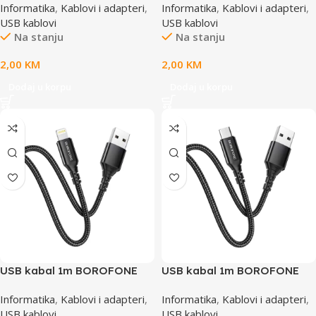
Informatika
,
Kablovi i adapteri
,
Informatika
,
Kablovi i adapteri
,
BLACK ext cable
170205-BK
USB kablovi
USB kablovi
Na stanju
Na stanju
2,00
KM
2,00
KM
Dodaj u korpu
Dodaj u korpu
USB kabal 1m BOROFONE
USB kabal 1m BOROFONE
BX54 Ultra bright charging
BX54 Ultra bright charging
Informatika
,
Kablovi i adapteri
,
Informatika
,
Kablovi i adapteri
,
data USB iPhone/lightning
data Micro black
USB kablovi
USB kablovi
black