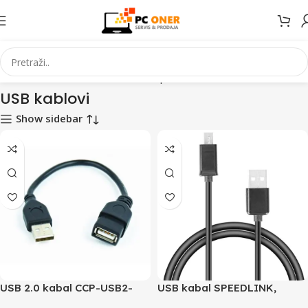
Početna
Informatika
Kablovi i adapteri
USB kablovi
Stranica 2
USB kablovi
Show sidebar
USB 2.0 kabal CCP-USB2-
USB kabal SPEEDLINK,
AMAF-0.15M, 15cm, A-A
Micro-USB Cable, 0,90m, SL-