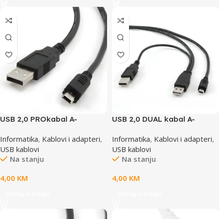
USB 2,0 PROkabal A-
USB 2,0 DUAL kabal A-
mini5PM 2m, GEMBIRD CCP-
mini5PM, 1m, GEMBIRD CCP-
Informatika
,
Kablovi i adapteri
,
Informatika
,
Kablovi i adapteri
,
USB2-AM5P-6
USB22-AM5P-3
USB kablovi
USB kablovi
Na stanju
Na stanju
4,00
KM
4,00
KM
Dodaj u korpu
Dodaj u korpu