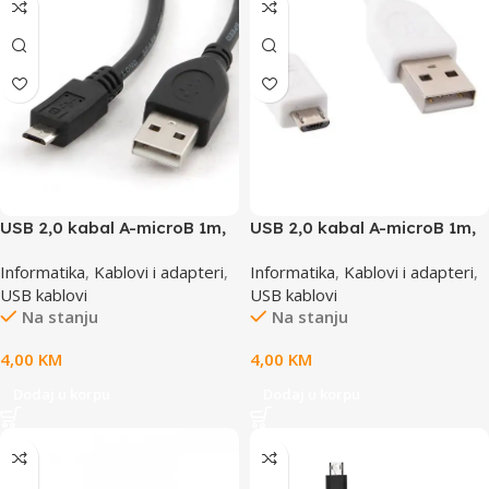
USB 2,0 kabal A-microB 1m,
USB 2,0 kabal A-microB 1m,
GEMBIRD CCP-mUSB2-
GEMBIRD CCP-mUSB2-
Informatika
,
Kablovi i adapteri
,
Informatika
,
Kablovi i adapteri
,
AMBM-1M
AMBM-W-1M, bijeli
USB kablovi
USB kablovi
Na stanju
Na stanju
4,00
KM
4,00
KM
Dodaj u korpu
Dodaj u korpu