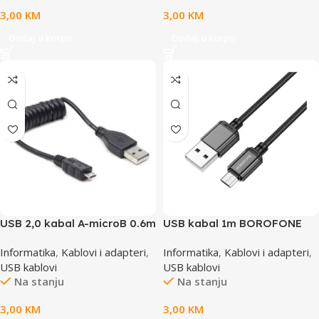
3,00
KM
3,00
KM
Dodaj u korpu
Dodaj u korpu
USB 2,0 kabal A-microB 0.6m
USB kabal 1m BOROFONE
spiralni, GEMBIRD CC-
BX87 Sharp charging data
Informatika
,
Kablovi i adapteri
,
Informatika
,
Kablovi i adapteri
,
mUSB2C-AMBM-0.6M
Micro black
USB kablovi
USB kablovi
Na stanju
Na stanju
3,00
KM
3,00
KM