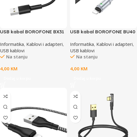
USB kabal BOROFONE BX31
USB kabal BOROFONE BU40
Soft silicone charging data
Advantage charging data
Informatika
,
Kablovi i adapteri
,
Informatika
,
Kablovi i adapteri
,
cable 1m, 2,4A for
cable 1,2m, 2,4A
USB kablovi
USB kablovi
iPhone/lightning black
iPhone/lightning black
Na stanju
Na stanju
4,00
KM
4,00
KM
Dodaj u korpu
Dodaj u korpu