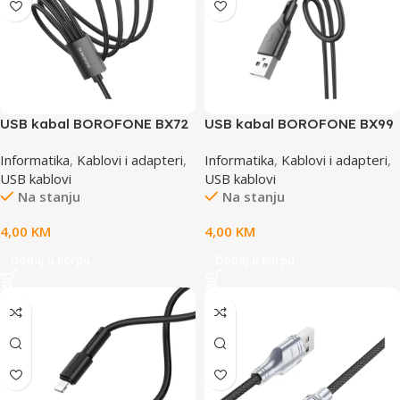
USB kabal BOROFONE BX72
USB kabal BOROFONE BX99
za punjenje 4-in-1 charging
Method 60W, 2,4 A silicone
Informatika
,
Kablovi i adapteri
,
Informatika
,
Kablovi i adapteri
,
cable, 1m, 2A, 2x Type-C,
charging data cable 1m,
USB kablovi
USB kablovi
lightning, micro, black
Type-A to lighting, black
Na stanju
Na stanju
4,00
KM
4,00
KM
Dodaj u korpu
Dodaj u korpu