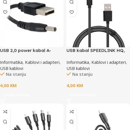
USB 2,0 power kabal A-
USB kabal SPEEDLINK HQ,
3,5mm power plug, 1,8m,
Micro-USB Cable, 1,80m, SL-
Informatika
,
Kablovi i adapteri
,
Informatika
,
Kablovi i adapteri
,
GEMBIRD CC-USB-AMP35-6
170212-BK
USB kablovi
USB kablovi
Na stanju
Na stanju
4,00
KM
4,00
KM
Dodaj u korpu
Dodaj u korpu