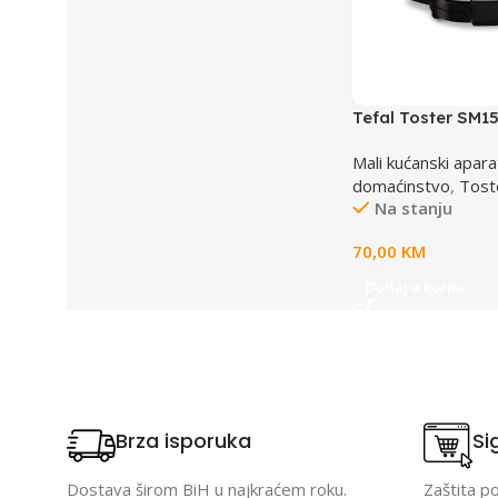
Tefal Toster SM1
Mali kućanski apara
domaćinstvo
,
Tost
Na stanju
70,00
KM
Dodaj u korpu
Brza isporuka
Si
Dostava širom BiH u najkraćem roku.
Zaštita p