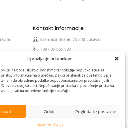
Kontakt informacije
racija
Branilaca Bosne, 75 300 Lukavac
e
+387 35 555 999
Upravljanje pristankom
info@pconer.ba
izvoda
ID: 4210115760008
ružili najbolje iskustvo, koristimo tehnologije poput kolačića za
i pristup informacijama o uređaju. Dajući pristanak za ove tehnologije,
 profila
PDV : 210115760008
te nam da obradimo podatke poput ponašanja pri pretraživanju ili
 ID-ova na ovoj stranici. Nepoštivanje pristanka ili povlačenje pristanka
vno utjecati na određene funkcije i značajke.
ihvati
Odbij
Pogledajte postavke
Uslovi korištenja