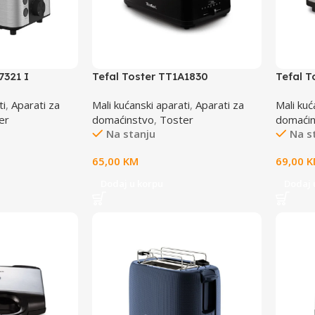
7321 I
Tefal Toster TT1A1830
Tefal 
ti
,
Aparati za
Mali kućanski aparati
,
Aparati za
Mali kuć
er
domaćinstvo
,
Toster
domaći
Na stanju
Na s
65,00
KM
69,00
K
Dodaj u korpu
Dodaj 