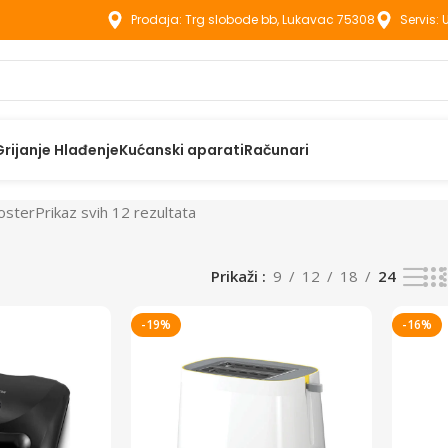
Prodaja: Trg slobode bb, Lukavac 75308
Servis:
Grijanje Hlađenje
Kućanski aparati
Računari
oster
Prikaz svih 12 rezultata
Prikaži
9
12
18
24
-19%
-16%