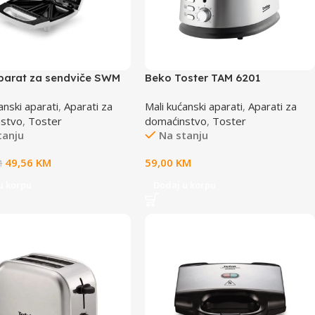
parat za sendviče SWM
Beko Toster TAM 6201
anski aparati
,
Aparati za
Mali kućanski aparati
,
Aparati za
nstvo
,
Toster
domaćinstvo
,
Toster
tanju
Na stanju
49,56
KM
59,00
KM
M
u korpu
Dodaj u korpu