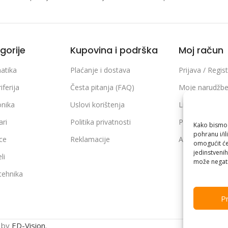
gorije
Kupovina i podrška
Moj račun
atika
Plaćanje i dostava
Prijava / Regist
iferija
Česta pitanja (FAQ)
Moje narudžb
onika
Uslovi korištenja
Lista želja
ari
Politika privatnosti
Poređenje pro
Kako bismo p
pohranu i/il
ice
Reklamacije
Adrese i podaci
omogućit će
jedinstvenih
li
može negati
 tehnika
Pr
n by
ED-Vision
.