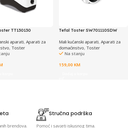
oster TT130130
Tefal Toster SW701110SDW
anski aparati
,
Aparati za
Mali kućanski aparati
,
Aparati za
nstvo
,
Toster
domaćinstvo
,
Toster
tanju
Na stanju
M
159,00
KM
u korpu
Dodaj u korpu
teta
Stručna podrška
anih brendova.
Pomoć i savjeti iskusnog tima.