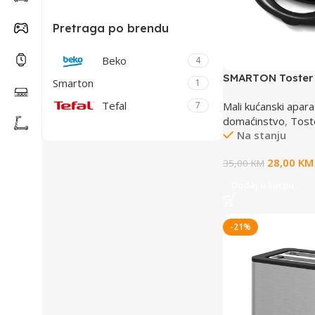
Pretraga po brendu
Beko
4
SMARTON Toster 
Smarton
1
Tefal
Mali kućanski apara
7
domaćinstvo
,
Tost
Na stanju
28,00
KM
35,00
KM
Dodaj u korpu
-21%