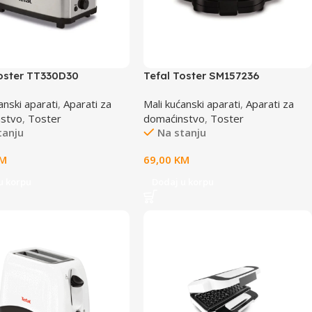
Toster TT330D30
Tefal Toster SM157236
anski aparati
,
Aparati za
Mali kućanski aparati
,
Aparati za
nstvo
,
Toster
domaćinstvo
,
Toster
tanju
Na stanju
M
69,00
KM
u korpu
Dodaj u korpu