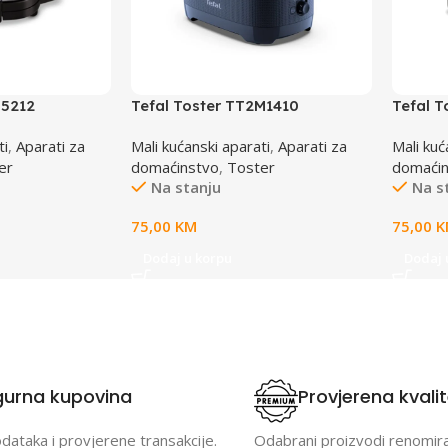
55212
Tefal Toster TT2M1410
Tefal T
ti
,
Aparati za
Mali kućanski aparati
,
Aparati za
Mali kuć
er
domaćinstvo
,
Toster
domaći
Na stanju
Na s
75,00
KM
75,00
K
Dodaj u korpu
Dodaj 
gurna kupovina
Provjerena kvali
odataka i provjerene transakcije.
Odabrani proizvodi renomir