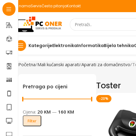
O nama
Servis
Česta pitanja
Kontakt
Elektronika
Informatika
Bijela tehnika
Kategorije
Početna
Mali kućanski aparati
Aparati za domaćinstvo
T
Toster
Pretraga po cijeni
-20%
Cijena:
20 KM
—
160 KM
Filter