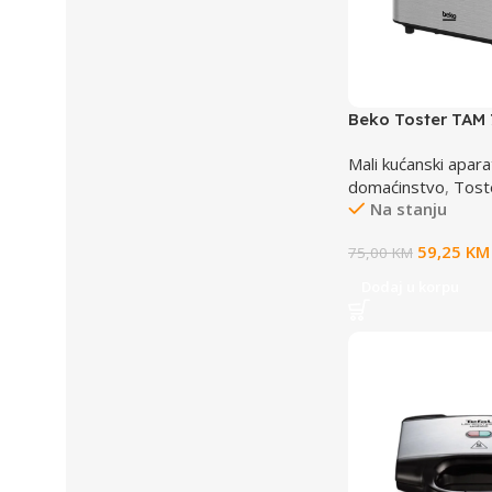
Beko Toster TAM 
Mali kućanski apara
domaćinstvo
,
Tost
Na stanju
59,25
KM
75,00
KM
Dodaj u korpu