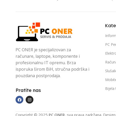
Kate
Inform
PC Per
PC ONER je specijalizovan za
Elektr
računare, laptope, komponente i
Račun
profesionalnu IT opremu. Brza
isporuka širom BiH, stručna podrška i
Slušal
pouzdana postprodaja.
Mobite
Bijela
Pratite nas
Copyright © 2025
PC ONER
, sva prava zadržana. Desig