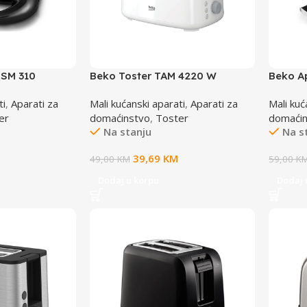
SM 310
Beko Toster TAM 4220 W
Beko A
2971 W
ti
,
Aparati za
Mali kućanski aparati
,
Aparati za
Mali kuć
er
domaćinstvo
,
Toster
domaći
Na stanju
Na s
39,69
KM
49,00
KM
59,00
K
Dodaj u korpu
Dodaj 