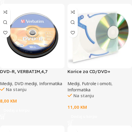
DVD-R, VERBATIM,4,7
Korice za CD/DVD+
GB,16X, spindle 10 kom,MATT
5xKickOut + 5xClips
Mediji
,
DVD mediji
,
Informatika
Mediji
,
Futrole i omoti
,
SILVER.43523
INTENSO
Na stanju
Informatika
Na stanju
8,00
KM
11,00
KM
Dodaj u korpu
Dodaj u korpu