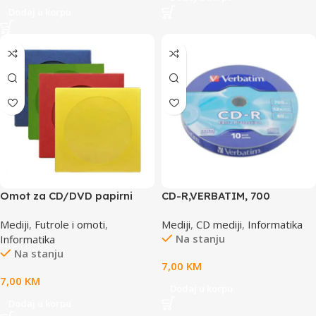
Dodaj u korpu
Omot za CD/DVD papirni
CD-R,VERBATIM, 700
KOLOR 100 kom TTO
MB,52X,spindle 10 kom
Mediji
,
Futrole i omoti
,
Mediji
,
CD mediji
,
Informatika
400400
EXTRA PRO.43437
Na stanju
Informatika
Na stanju
7,00
KM
7,00
KM
Dodaj u korpu
Dodaj u korpu