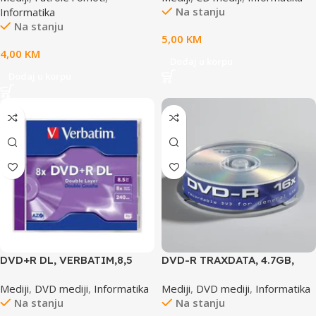
Na stanju
Informatika
Na stanju
5,00
KM
4,00
KM
Dodaj u korpu
Dodaj u korpu
DVD+R DL, VERBATIM,8,5
DVD-R TRAXDATA, 4.7GB,
GB,8X,MATT SILVER JC
16X, cake 10 kom
Mediji
,
DVD mediji
,
Informatika
Mediji
,
DVD mediji
,
Informatika
Na stanju
Na stanju