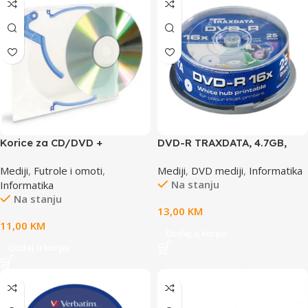
Korice za CD/DVD +
DVD-R TRAXDATA, 4.7GB,
10xKickOut + 10xClips
16X, CAKE 25 kom full
Mediji
,
Futrole i omoti
,
Mediji
,
DVD mediji
,
Informatika
INTENSO
printable,white
Na stanju
Informatika
Na stanju
13,00
KM
11,00
KM
Dodaj u korpu
Dodaj u korpu