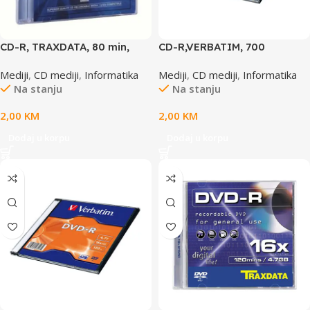
CD-R, TRAXDATA, 80 min,
CD-R,VERBATIM, 700
52X, SLIMBOX
MB,52X,EXTRA PRO.SLIM
Mediji
,
CD mediji
,
Informatika
Mediji
,
CD mediji
,
Informatika
CASE
Na stanju
Na stanju
2,00
KM
2,00
KM
Dodaj u korpu
Dodaj u korpu