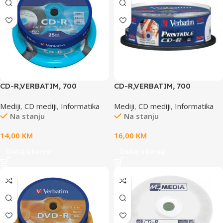
CD-R,VERBATIM, 700
CD-R,VERBATIM, 700
MB,52X,spindle 25 kom
MB,52X,spindle 25 kom
Mediji
,
CD mediji
,
Informatika
Mediji
,
CD mediji
,
Informatika
EXTRA PRO.,43432
PRINTABLE,43439
Na stanju
Na stanju
14,00
KM
16,00
KM
Dodaj u korpu
Dodaj u korpu