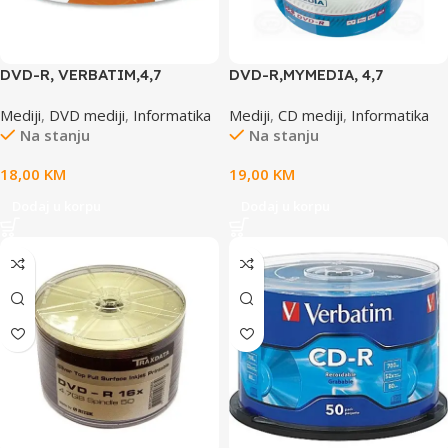
DVD-R, VERBATIM,4,7
DVD-R,MYMEDIA, 4,7
GB,16X, spindle 25 KOM
GB,16X,spindle 50 kom
Mediji
,
DVD mediji
,
Informatika
Mediji
,
CD mediji
,
Informatika
PRINTABLE
WRAP,69200
Na stanju
Na stanju
18,00
KM
19,00
KM
Dodaj u korpu
Dodaj u korpu