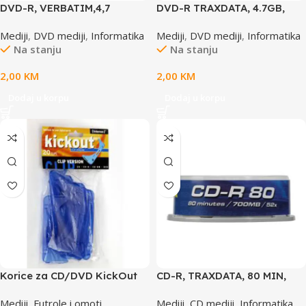
DVD-R, VERBATIM,4,7
DVD-R TRAXDATA, 4.7GB,
GB,16X,MATT SILVER SLIM
16X, SLIM BOX 1
Mediji
,
DVD mediji
,
Informatika
Mediji
,
DVD mediji
,
Informatika
CASE
Na stanju
Na stanju
2,00
KM
2,00
KM
Dodaj u korpu
Dodaj u korpu
Korice za CD/DVD KickOut
CD-R, TRAXDATA, 80 MIN,
Clip version INTENSO
52X, brand cake 10 kom
Mediji
,
Futrole i omoti
,
Mediji
,
CD mediji
,
Informatika