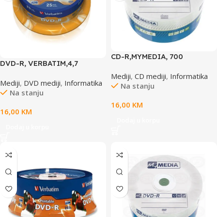
CD-R,MYMEDIA, 700
DVD-R, VERBATIM,4,7
MB,52X,spindle 50 kom
GB,16X, spindle 25 kom,MATT
Mediji
,
CD mediji
,
Informatika
WRAP,69201
Mediji
,
DVD mediji
,
Informatika
SILVER
Na stanju
Na stanju
16,00
KM
16,00
KM
Dodaj u korpu
Dodaj u korpu