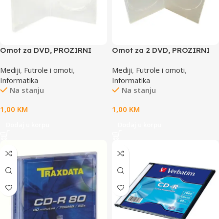
Omot za DVD, PROZIRNI
Omot za 2 DVD, PROZIRNI
14mm, DVD-1P
7mm, DVD-2PS
Mediji
,
Futrole i omoti
,
Mediji
,
Futrole i omoti
,
Informatika
Informatika
Na stanju
Na stanju
1,00
KM
1,00
KM
Dodaj u korpu
Dodaj u korpu