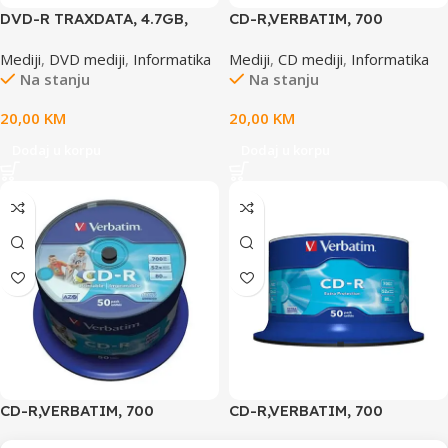
DVD-R TRAXDATA, 4.7GB,
CD-R,VERBATIM, 700
16X, spindle 50 kom,
MB,52X,spindle 50 kom
Mediji
,
DVD mediji
,
Informatika
Mediji
,
CD mediji
,
Informatika
PRINTABLE white
EXTRA PRO.WRAP,43787
Na stanju
Na stanju
20,00
KM
20,00
KM
Dodaj u korpu
Dodaj u korpu
CD-R,VERBATIM, 700
CD-R,VERBATIM, 700
MB,52X,spindle 50 kom
MB,52X,spindle 50 kom