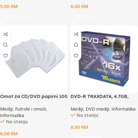
5,00
KM
6,00
KM
Dodaj u korpu
Dodaj u korpu
Omot za CD/DVD papirni 100
DVD-R TRAXDATA, 4.7GB,
kom TTO/WB TTO 400350
16X, box 5 kom
Mediji
,
Futrole i omoti
,
Mediji
,
DVD mediji
,
Informatika
Na stanju
Informatika
Na stanju
6,00
KM
6,00
KM
Dodaj u korpu