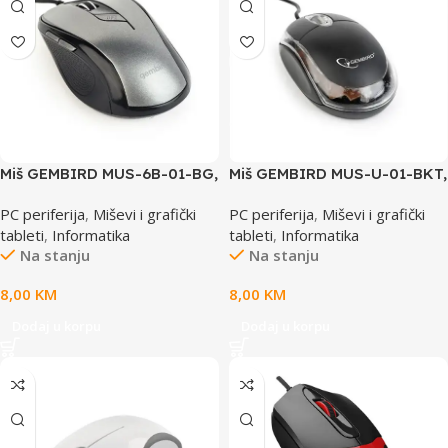
Miš GEMBIRD MUS-6B-01-BG,
Miš GEMBIRD MUS-U-01-BKT,
optical, USB, 6 tipki 800-
USB, optical, black
PC periferija
,
Miševi i grafički
PC periferija
,
Miševi i grafički
1600 dpi,crni-sivi
tableti
,
Informatika
tableti
,
Informatika
Na stanju
Na stanju
8,00
KM
8,00
KM
Dodaj u korpu
Dodaj u korpu