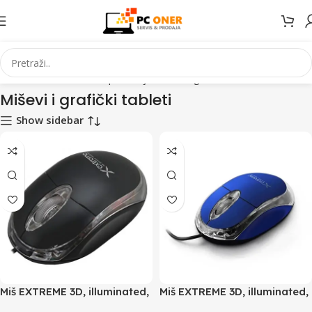
očetna
Informatika
PC periferija
Miševi i grafički tableti
Stranica 2
Miševi i grafički tableti
Show sidebar
Miš EXTREME 3D, illuminated,
Miš EXTREME 3D, illuminated,
USB, Optical, 1000dpi,
USB, Optical, 1000dpi, blue,