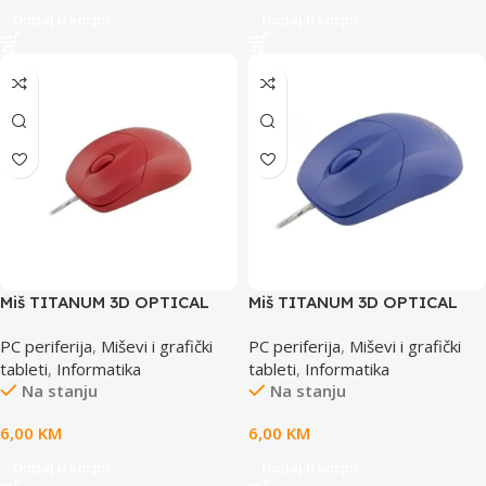
Dodaj u korpu
Dodaj u korpu
Miš TITANUM 3D OPTICAL
Miš TITANUM 3D OPTICAL
MOUSE USB red, TM109R
MOUSE USB blue, TM109B
PC periferija
,
Miševi i grafički
PC periferija
,
Miševi i grafički
tableti
,
Informatika
tableti
,
Informatika
Na stanju
Na stanju
6,00
KM
6,00
KM
Dodaj u korpu
Dodaj u korpu