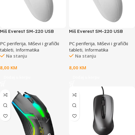
Miš Everest SM-220 USB
Miš Everest SM-220 USB
White/Gray 1200dpi 3D
White/Red 1200dpi 3D
PC periferija
,
Miševi i grafički
PC periferija
,
Miševi i grafički
Optical, 36345
Optical
tableti
,
Informatika
tableti
,
Informatika
Na stanju
Na stanju
8,00
KM
8,00
KM
Dodaj u korpu
Dodaj u korpu