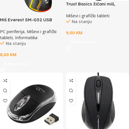
Trust Basics žičani miš,
optički, 1.7m, USB 2.0
Miševi i grafički tableti
Miš Everest SM-G52 USB
Na stanju
Black Lighting Gaming,
PC periferija
,
Miševi i grafički
34664
9,00
KM
tableti
,
Informatika
Dodaj u korpu
Na stanju
8,00
KM
Dodaj u korpu