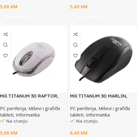
5,00
KM
5,00
KM
Dodaj u korpu
Dodaj u korpu
Miš TITANUM 3D RAPTOR,
Miš TITANUM 3D MARLIN,
USB, optical, 1000 dpi, white,
USB, optical, ergonomic+,
PC periferija
,
Miševi i grafički
PC periferija
,
Miševi i grafički
TM102W
black, TM110K
tableti
,
Informatika
tableti
,
Informatika
Na stanju
Na stanju
5,00
KM
6,00
KM