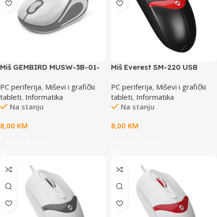
Miš GEMBIRD MUSW-3B-01-
Miš Everest SM-220 USB
MX, wireless, sorto
Black/Red 1200dpi 3D
PC periferija
,
Miševi i grafički
PC periferija
,
Miševi i grafički
Optical, 36340
tableti
,
Informatika
tableti
,
Informatika
Na stanju
Na stanju
8,00
KM
8,00
KM
Dodaj u korpu
Dodaj u korpu