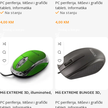
PC periferija
,
Miševi i grafički
PC periferija
,
Miševi i grafički
XM102K
XM102B
tableti
,
Informatika
tableti
,
Informatika
Na stanju
Na stanju
4,00
KM
4,00
KM
Dodaj u korpu
Dodaj u korpu
Miš EXTREME 3D, illuminated,
Miš EXTREME BUNGEE 3D,
USB, Optical, 1000dpi, green,
USB, Optical, 1000dpi,
PC periferija
,
Miševi i grafički
PC periferija
,
Miševi i grafički
XM102G
XM110K
tableti
,
Informatika
tableti
,
Informatika