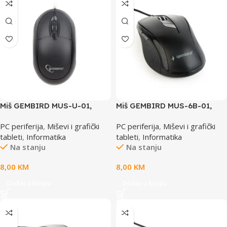
Miš GEMBIRD MUS-U-01,
Miš GEMBIRD MUS-6B-01,
USB, optical, black, 1000 dpi
optical, USB, 6 tipki 800-
PC periferija
,
Miševi i grafički
PC periferija
,
Miševi i grafički
1600 dpi,crni
tableti
,
Informatika
tableti
,
Informatika
Na stanju
Na stanju
8,00
KM
8,00
KM
Dodaj u korpu
Dodaj u korpu