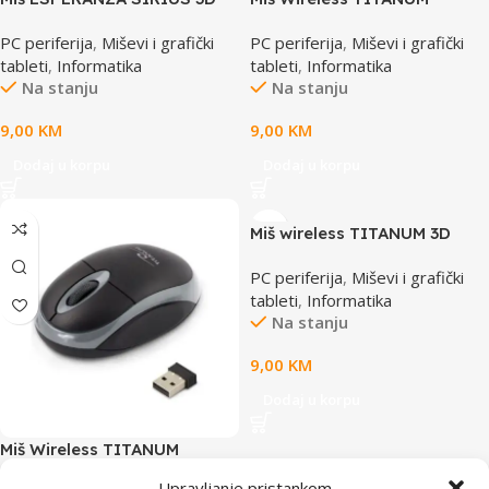
USB, BLACK/BLUE, EM102B
TORPEDO 2.4GHz 3D, mini
PC periferija
,
Miševi i grafički
PC periferija
,
Miševi i grafički
dongle, black, TM104K
tableti
,
Informatika
tableti
,
Informatika
Na stanju
Na stanju
9,00
KM
9,00
KM
Dodaj u korpu
Dodaj u korpu
Miš wireless TITANUM 3D
CONDOR, optical, blue, 1000
PC periferija
,
Miševi i grafički
dpi, TM120B
tableti
,
Informatika
Na stanju
9,00
KM
Dodaj u korpu
Miš Wireless TITANUM
VULTURE 3D, Optical,
Upravljanje pristankom