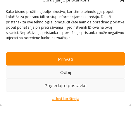
PC periferija
,
Miševi i grafički
BLACK/GREY, TM116E
tableti
,
Informatika
Kako bismo pružili najbolje iskustvo, koristimo tehnologije poput
Na stanju
kolačića za pohranu i/ili pristup informacijama o uređaju. Dajući
pristanak za ove tehnologije, omogućit ćete nam da obradimo podatke
9,00
KM
poput ponašanja pri pretraživanju ili jedinstvenih ID-ova na ovoj
stranici. Nepoštivanje pristanka ili povlačenje pristanka može negativno
Dodaj u korpu
utjecati na određene funkcije i značajke.
Prihvati
Odbij
Pogledajte postavke
Uslovi korištenja
Miš wireless TITANUM 3D
Miš GEMBIRD MUS-4B-01,
CONDOR, optical, red, 1000
optical, black/space gray,
PC periferija
,
Miševi i grafički
PC periferija
,
Miševi i grafički
dpi, TM120R
1000dpi, 3 button
tableti
,
Informatika
tableti
,
Informatika