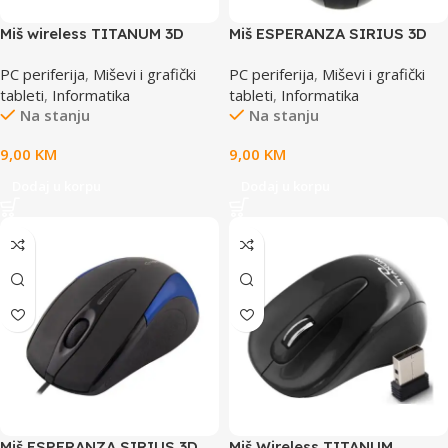
Miš wireless TITANUM 3D
Miš ESPERANZA SIRIUS 3D
CONDOR, optical, black,
USB, EM102K
PC periferija
,
Miševi i grafički
PC periferija
,
Miševi i grafički
1000 dpi, TM120K
tableti
,
Informatika
tableti
,
Informatika
Na stanju
Na stanju
9,00
KM
9,00
KM
Dodaj u korpu
Dodaj u korpu
Miš ESPERANZA SIRIUS 3D
Miš Wireless TITANUM