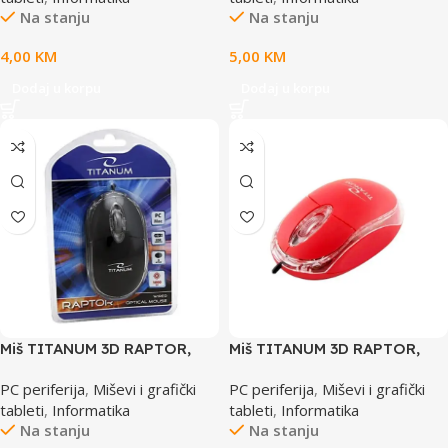
Na stanju
Na stanju
4,00
KM
5,00
KM
Dodaj u korpu
Dodaj u korpu
Miš TITANUM 3D RAPTOR,
Miš TITANUM 3D RAPTOR,
USB, optical, black, 1000 dpi,
USB, optical, red, 1000 dpi,
PC periferija
,
Miševi i grafički
PC periferija
,
Miševi i grafički
TM102K
red, TM102R
tableti
,
Informatika
tableti
,
Informatika
Na stanju
Na stanju