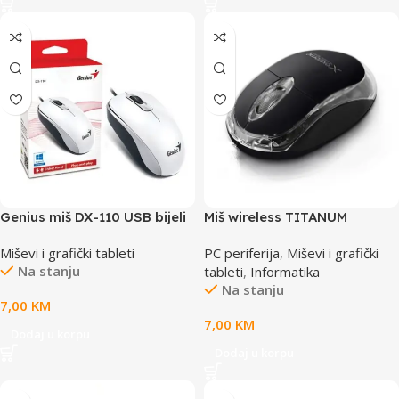
Genius miš DX-110 USB bijeli
Miš wireless TITANUM
1.000 DPI, USB veza,3 tipke,
HARRIER 3D, 2.4GHz, optical,
Miševi i grafički tableti
PC periferija
,
Miševi i grafički
1.5 m kabal
3-button, black, 1200 dpi,
Na stanju
tableti
,
Informatika
XM105K
Na stanju
7,00
KM
7,00
KM
Dodaj u korpu
Dodaj u korpu