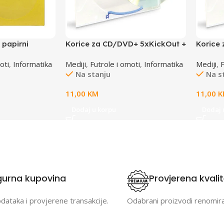
papirni
Korice za CD/DVD+ 5xKickOut +
Korice
TTO 400400
5xClips INTENSO
+ 10xC
oti
,
Informatika
Mediji
,
Futrole i omoti
,
Informatika
Mediji
,
Na stanju
Na s
11,00
KM
11,00
K
Dodaj u korpu
Dodaj 
gurna kupovina
Provjerena kvali
odataka i provjerene transakcije.
Odabrani proizvodi renomir