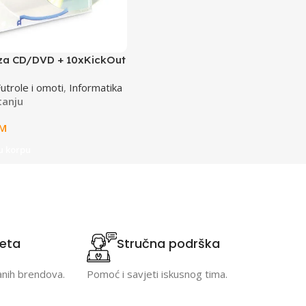
 za CD/DVD + 10xKickOut
lips INTENSO
Futrole i omoti
,
Informatika
tanju
M
u korpu
teta
Stručna podrška
anih brendova.
Pomoć i savjeti iskusnog tima.