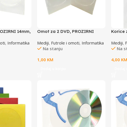
ROZIRNI 14mm,
Omot za 2 DVD, PROZIRNI
Korice
7mm, DVD-2PS
versio
oti
,
Informatika
Mediji
,
Futrole i omoti
,
Informatika
Mediji
,
Na stanju
Na s
1,00
KM
4,00
K
Dodaj u korpu
Dodaj 