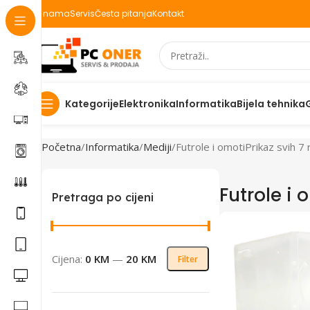
O nama
Servis
Česta pitanja
Kontakt
Elektronika
Informatika
Bijela tehnika
Kategorije
Početna
Informatika
Mediji
Futrole i omoti
Prikaz svih 7 
Futrole i 
Pretraga po cijeni
Cijena:
0 KM
—
20 KM
Filter