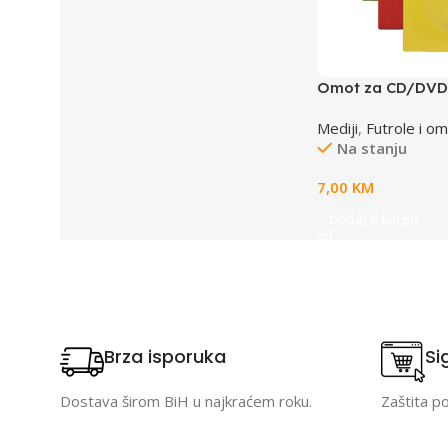
Omot za CD/DVD 
KOLOR 100 kom 
Mediji
,
Futrole i om
Na stanju
7,00
KM
Dodaj u korpu
Brza isporuka
Si
Dostava širom BiH u najkraćem roku.
Zaštita p