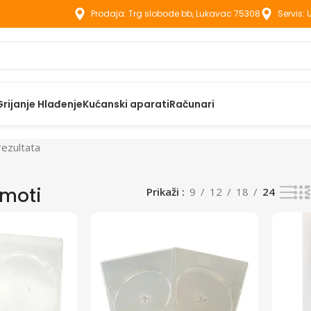
Prodaja: Trg slobode bb, Lukavac 75308
Servis:
Grijanje Hlađenje
Kućanski aparati
Računari
rezultata
omoti
Prikaži
9
12
18
24