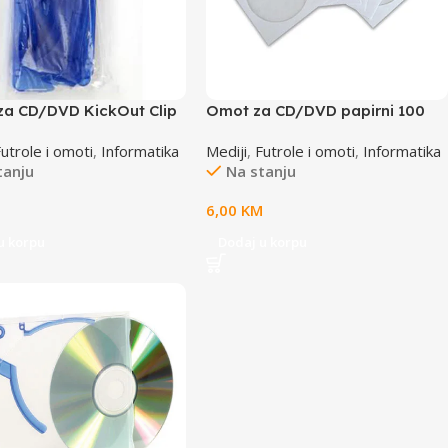
 za CD/DVD KickOut Clip
Omot za CD/DVD papirni 100
n INTENSO
kom TTO/WB TTO 400350
Futrole i omoti
,
Informatika
Mediji
,
Futrole i omoti
,
Informatika
tanju
Na stanju
M
6,00
KM
u korpu
Dodaj u korpu