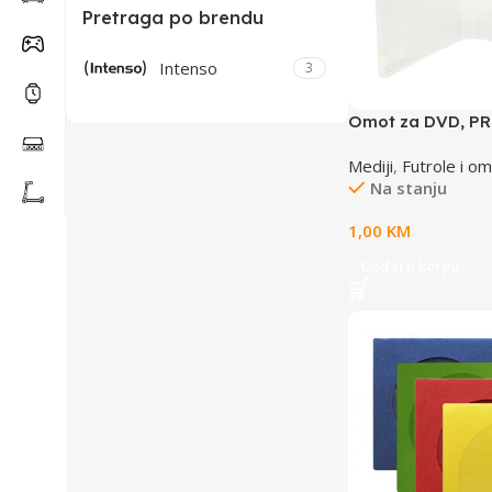
Pretraga po brendu
Intenso
3
Omot za DVD, P
DVD-1P
Mediji
,
Futrole i om
Na stanju
1,00
KM
Dodaj u korpu