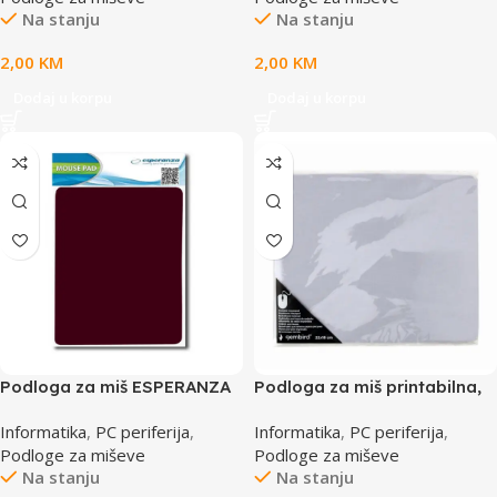
Na stanju
Na stanju
2,00
KM
2,00
KM
Dodaj u korpu
Dodaj u korpu
Podloga za miš ESPERANZA
Podloga za miš printabilna,
crvena, EA145R
GEMBIRD MP-PRINT-S
Informatika
,
PC periferija
,
Informatika
,
PC periferija
,
Podloge za miševe
Podloge za miševe
Na stanju
Na stanju