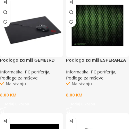
Podloga za miš GEMBIRD
Podloga za miš ESPERANZA
MP-GAME-M, gaming,
GRUNGE, gaming, non-slip,
Informatika
,
PC periferija
,
Informatika
,
PC periferija
,
MEDIUM, 250x350x3mm,
MIDI, 300x240x3mm,
Podloge za miševe
Podloge za miševe
anti-slip bottom, smooth
EGP102G
Na stanju
Na stanju
control, bla
8,00
KM
8,00
KM
Dodaj u korpu
Dodaj u korpu