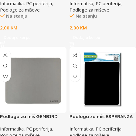
Informatika
,
PC periferija
,
Informatika
,
PC periferija
,
Podloge za miševe
Podloge za miševe
Na stanju
Na stanju
2,00
KM
2,00
KM
Dodaj u korpu
Dodaj u korpu
Podloga za miš GEMBIRD
Podloga za miš ESPERANZA
MP-S-G, grey, 220×180 mm
crna, EA145K
Informatika
,
PC periferija
,
Informatika
,
PC periferija
,
Podloge za miševe
Podloge za miševe