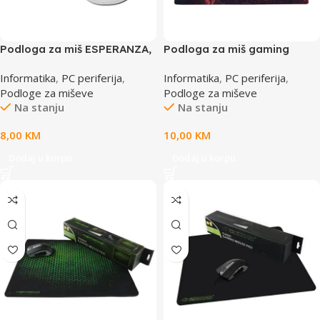
Podloga za miš ESPERANZA,
Podloga za miš gaming
Gel wrist rest, anti-slip, GRAY,
RAMPAGE Addison 300350
Informatika
,
PC periferija
,
Informatika
,
PC periferija
,
EA137Y
350x250x2mm
Podloge za miševe
Podloge za miševe
Na stanju
Na stanju
8,00
KM
10,00
KM
Dodaj u korpu
Dodaj u korpu