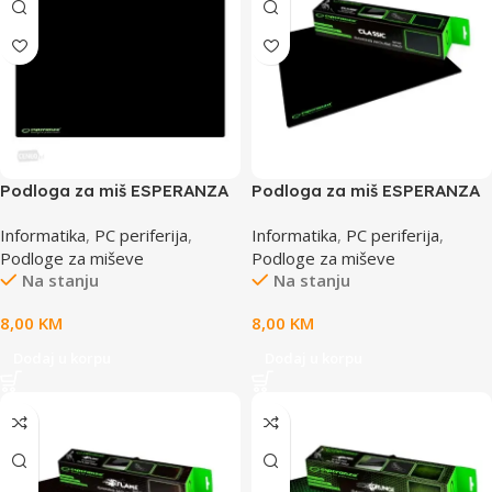
Podloga za miš ESPERANZA
Podloga za miš ESPERANZA
CLASSIC, gaming, non-slip,
CLASSIC, gaming, non-slip,
Informatika
,
PC periferija
,
Informatika
,
PC periferija
,
MAXI, 400x3300x3mm,
MIDI, 300x240x3mm,
Podloge za miševe
Podloge za miševe
EGP103K
EGP102K
Na stanju
Na stanju
8,00
KM
8,00
KM
Dodaj u korpu
Dodaj u korpu