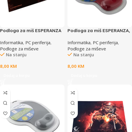
Podloga za miš ESPERANZA
Podloga za miš ESPERANZA,
FLAME, gaming, non-slip,
Gel wrist rest, anti-slip, RED,
Informatika
,
PC periferija
,
Informatika
,
PC periferija
,
MAXI, 400x3300x3mm,
EA137R
Podloge za miševe
Podloge za miševe
EGP103R
Na stanju
Na stanju
8,00
KM
8,00
KM
Dodaj u korpu
Dodaj u korpu