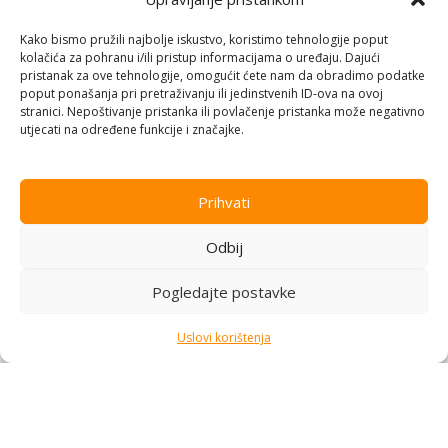
Informatika
,
PC periferija
,
Informatika
,
PC periferija
,
LARGE, 400x450x3mm, anti-
Podloge za miševe
Podloge za miševe
slip bottom, smooth control
Kako bismo pružili najbolje iskustvo, koristimo tehnologije poput
Na stanju
Na stanju
kolačića za pohranu i/ili pristup informacijama o uređaju. Dajući
pristanak za ove tehnologije, omogućit ćete nam da obradimo podatke
11,00
KM
11,00
KM
poput ponašanja pri pretraživanju ili jedinstvenih ID-ova na ovoj
stranici. Nepoštivanje pristanka ili povlačenje pristanka može negativno
Dodaj u korpu
Dodaj u korpu
utjecati na određene funkcije i značajke.
Prihvati
Odbij
Pogledajte postavke
Uslovi korištenja
Podloga za miš gaming
Podloga za miš gaming
RAMPAGE Addison Combat
RAMPAGE PULSAR PRO L
Informatika
,
PC periferija
,
Informatika
,
PC periferija
,
Zone 270x350x3mm Gaming
450x400x4mm sewing
Podloge za miševe
Podloge za miševe
Mouse Pad, 22712
neutral fabric gray gaming