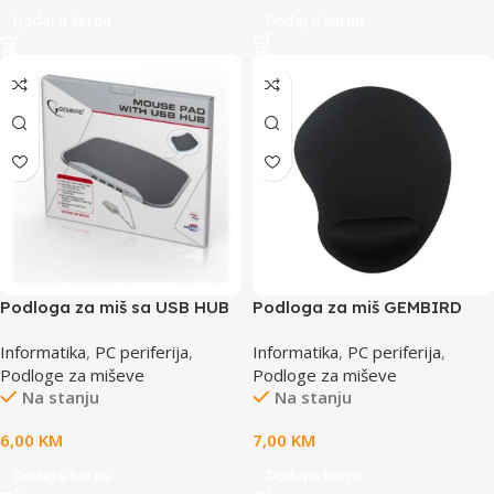
Dodaj u korpu
Dodaj u korpu
Podloga za miš sa USB HUB
Podloga za miš GEMBIRD
4 porta, GEMBIRD UHB-MP-
MP-ERGO-01, gel wrist rest,
Informatika
,
PC periferija
,
Informatika
,
PC periferija
,
224
black
Podloge za miševe
Podloge za miševe
Na stanju
Na stanju
6,00
KM
7,00
KM
Dodaj u korpu
Dodaj u korpu