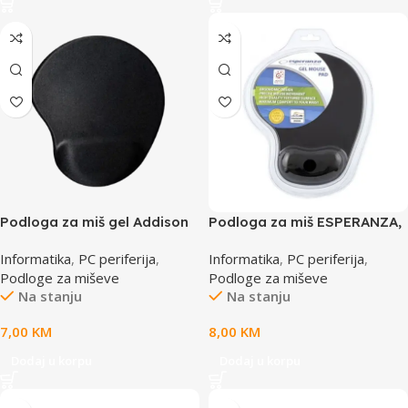
Podloga za miš gel Addison
Podloga za miš ESPERANZA,
300521 Wrist Supported
Gel wrist rest, anti-slip,
Informatika
,
PC periferija
,
Informatika
,
PC periferija
,
Black Mouse Pad, 35154
BLACK, EA137K
Podloge za miševe
Podloge za miševe
Na stanju
Na stanju
7,00
KM
8,00
KM
Dodaj u korpu
Dodaj u korpu