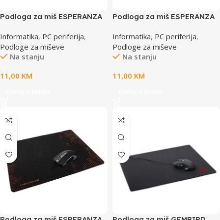
Podloga za miš ESPERANZA
Podloga za miš ESPERANZA
GRUNGE, gaming, non-slip,
CLASSIC, gaming, non-slip,
Informatika
,
PC periferija
,
Informatika
,
PC periferija
,
440x354x4mm, EA146G
440x354x4mm, EA146K
Podloge za miševe
Podloge za miševe
Na stanju
Na stanju
11,00
KM
11,00
KM
Dodaj u korpu
Dodaj u korpu
Podloga za miš ESPERANZA
Podloga za miš GEMBIRD