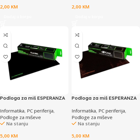
2,00
KM
2,00
KM
Dodaj u korpu
Dodaj u korpu
Podloga za miš ESPERANZA
Podloga za miš ESPERANZA
CLASSIC, gaming, non-slip,
FLAME, gaming, non-slip,
Informatika
,
PC periferija
,
Informatika
,
PC periferija
,
MINI, 250 x 200 x 2mm,
MINI, 250 x 200 x 2mm,
Podloge za miševe
Podloge za miševe
EGP101K
EGP101R
Na stanju
Na stanju
5,00
KM
5,00
KM