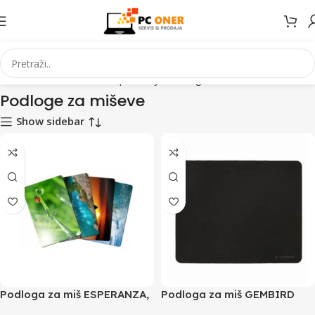
Početna
Informatika
PC periferija
Podloge za miševe
Stranica 2
Podloge za miševe
Show sidebar
Podloga za miš ESPERANZA,
Podloga za miš GEMBIRD
DIFFERENT PATTERNS, EA133
MP-S-BK, crna, 220×180 mm