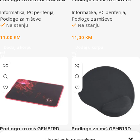
FLAME, gaming, non-slip,
MP-GAME-L, gaming, BIG,
Informatika
,
PC periferija
,
Informatika
,
PC periferija
,
440x354x4mm, EA146R
400x450x3mm, anti-slip
Podloge za miševe
Podloge za miševe
bottom, smooth control,
Na stanju
Na stanju
black
11,00
KM
11,00
KM
Dodaj u korpu
Dodaj u korpu
Podloga za miš GEMBIRD
Podloga za miš GEMBIRD
MP-GAMEPRO-L, gaming,
MP-GEL-BK, +gel wrist rest
Upravljanje pristankom