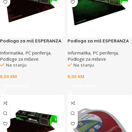
Podloga za miš ESPERANZA
Podloga za miš ESPERANZA
FLAME, gaming, non-slip,
GRUNGE, gaming, non-slip,
Informatika
,
PC periferija
,
Informatika
,
PC periferija
,
MIDI, 300x240x3mm,
MAXI, 400x3300x3mm,
Podloge za miševe
Podloge za miševe
EGP102R
EGP103G
Na stanju
Na stanju
8,00
KM
8,00
KM
Dodaj u korpu
Dodaj u korpu