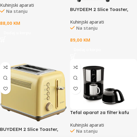
Kuhinjski aparati
BUYDEEM 2 Slice Toaster,
Na stanju
model DT620E, color Cozy
Kuhinjski aparati
Greenish, EU
88,00
KM
Na stanju
Dodaj u korpu
89,00
KM
Dodaj u korpu
Tefal aparat za filter kafu
Kuhinjski aparati
BUYDEEM 2 Slice Toaster,
Na stanju
model DT620E, color Mellow