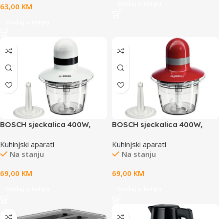
Dodaj u korpu
63,00
KM
Dodaj u korpu
BOSCH sjeckalica 400W,
BOSCH sjeckalica 400W,
BIJELA, 0.8L, INOX nož,
CRVENA, 0.8L,INOX nož,
Kuhinjski aparati
Kuhinjski aparati
ploča za tučenje vrhnja,SL
ploča za tučenje vrhnja, SL
Na stanju
Na stanju
69,00
KM
69,00
KM
Dodaj u korpu
Dodaj u korpu