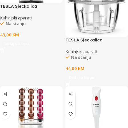
TESLA Sjeckalica
FC300BTESLA Sjeckalica
Kuhinjski aparati
FC300BTESLA Sjeckalica
Na stanju
FC300B
43,00
KM
TESLA Sjeckalica
Dodaj u korpu
FC302WSnaga 400 W;
Kuhinjski aparati
Kapacitet 1 L; 4 inox oštrice
Na stanju
na 2 nivoa; staklena pos
44,00
KM
Dodaj u korpu