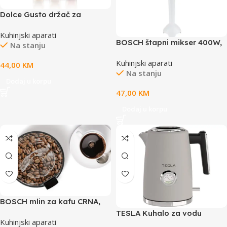
Dolce Gusto držač za
kapsule
Kuhinjski aparati
BOSCH štapni mikser 400W,
Na stanju
Plastična noga, SL
Kuhinjski aparati
44,00
KM
Na stanju
Dodaj u korpu
47,00
KM
Dodaj u korpu
BOSCH mlin za kafu CRNA,
180W, 75gr, SL
TESLA Kuhalo za vodu
Kuhinjski aparati
KT600CX 2200W ; 1.7 L ; BEŽ