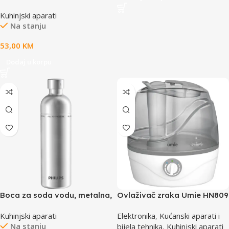
MSM14100s posudom;
Kuhinjski aparati
400wM Bijeladeep red
Na stanju
53,00
KM
Dodaj u korpu
Boca za soda vodu, metalna,
Ovlaživač zraka Umie HN809
PHILIPS ADD917SST/10
Gray Ultrasonic 25W 2.2
Kuhinjski aparati
Elektronika
,
Kućanski aparati i
Liter, 41179
Na stanju
bijela tehnika
,
Kuhinjski aparati