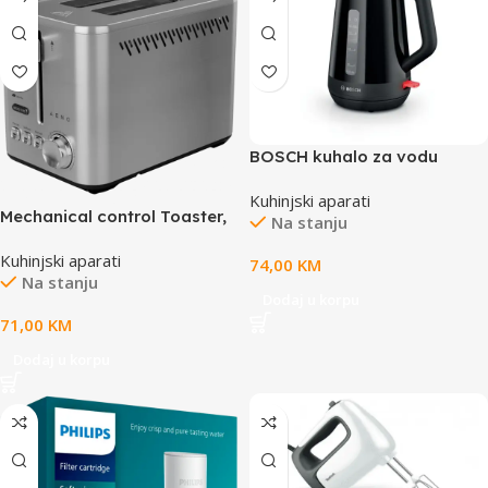
BOSCH kuhalo za vodu
TWK1M123 MyMoment,
Kuhinjski aparati
Crna,1.7l, 2400W,
Mechanical control Toaster,
Na stanju
Kuhinjski aparati
74,00
KM
Na stanju
Dodaj u korpu
71,00
KM
Dodaj u korpu