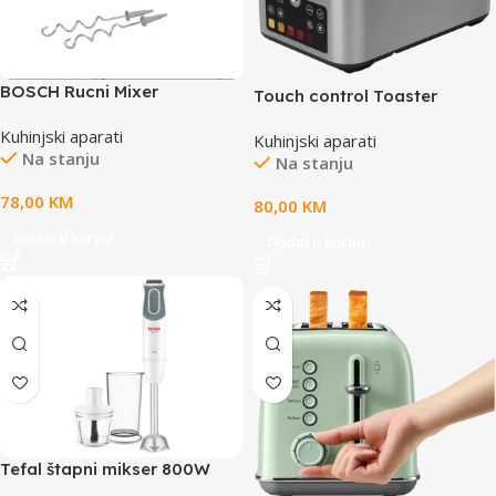
BOSCH Rucni Mixer
Touch control Toaster
MFQ36400S , 450W Bijela,
Kuhinjski aparati
ErgoMixx
Kuhinjski aparati
Na stanju
Na stanju
78,00
KM
80,00
KM
Dodaj u korpu
Dodaj u korpu
Tefal štapni mikser 800W