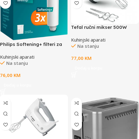
Tefal ručni mikser 500W
Kuhinjski aparati
Philips Softening+ filteri za
Na stanju
instant spremnik za vodu (3
Kuhinjski aparati
pack)
77,00
KM
Na stanju
Dodaj u korpu
76,00
KM
Dodaj u korpu