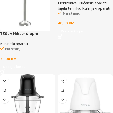
Elektronika
,
Kućanski aparati i
bijela tehnika
,
Kuhinjski aparati
Na stanju
40,00
KM
Dodaj u korpu
TESLA Mikser štapni
HB300BXSnaga 600 W; INOX
Kuhinjski aparati
nožica; INOX oštrice; Brzina:
Na stanju
2; DC motor
30,00
KM
Dodaj u korpu