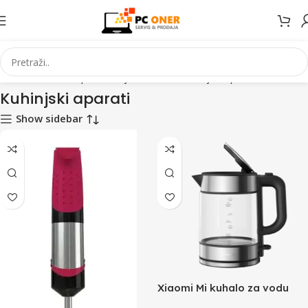
tronika
Kućanski aparati i bijela tehnika
Kuhinjski aparati
Stranica 2
Kuhinjski aparati
Show sidebar
Xiaomi Mi kuhalo za vodu
stakleno BHR7423EU