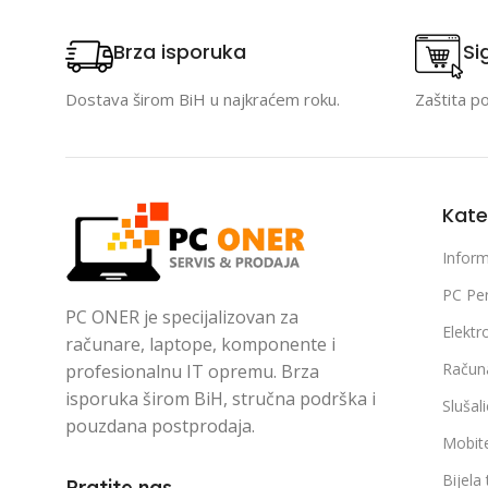
Brza isporuka
Si
Dostava širom BiH u najkraćem roku.
Zaštita p
Kate
Inform
PC Per
PC ONER je specijalizovan za
Elektr
računare, laptope, komponente i
Račun
profesionalnu IT opremu. Brza
isporuka širom BiH, stručna podrška i
Slušal
pouzdana postprodaja.
Mobite
Bijela
Pratite nas