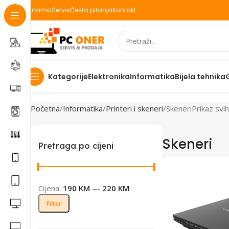
O nama
Servis
Česta pitanja
Kontakt
Elektronika
Informatika
Bijela tehnika
Kategorije
Početna
Informatika
Printeri i skeneri
Skeneri
Prikaz svih
Skeneri
Pretraga po cijeni
Cijena:
190 KM
—
220 KM
Filter