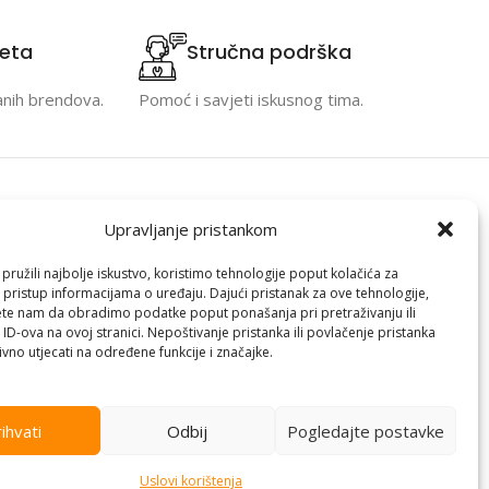
teta
Stručna podrška
anih brendova.
Pomoć i savjeti iskusnog tima.
Kontakt informacije
Upravljanje pristankom
racija
Branilaca Bosne, 75 300 Lukavac
ružili najbolje iskustvo, koristimo tehnologije poput kolačića za
i pristup informacijama o uređaju. Dajući pristanak za ove tehnologije,
e
+387 35 555 999
te nam da obradimo podatke poput ponašanja pri pretraživanju ili
info@pconer.ba
 ID-ova na ovoj stranici. Nepoštivanje pristanka ili povlačenje pristanka
vno utjecati na određene funkcije i značajke.
izvoda
ID: 4210115760008
 profila
PDV : 210115760008
ihvati
Odbij
Pogledajte postavke
Uslovi korištenja