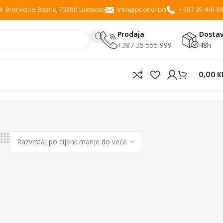
 Ul. Branilaca Bosne, 75300 Lukavac
info@pconer.ba
+387 35 416 8
Prodaja
Dosta
+387 35 555 999
48h
0,00
K