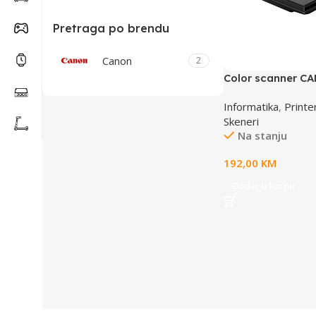
Pretraga po brendu
Canon
2
Color scanner CA
2400×2400, 48bit
Informatika
,
Printer
Skeneri
Na stanju
192,00
KM
Dodaj u korpu