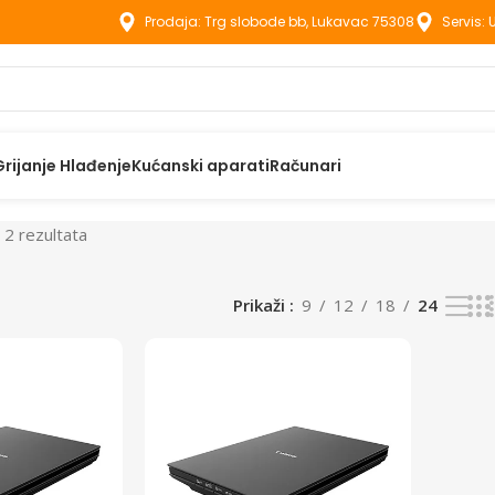
Prodaja: Trg slobode bb, Lukavac 75308
Servis:
Grijanje Hlađenje
Kućanski aparati
Računari
 2 rezultata
Prikaži
9
12
18
24