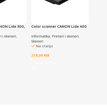
NON Lide 300,
Color scanner CANON Lide 400
 color. A4 USB
4800×4800, 48bit color. A4 USB
i i skeneri
,
Informatika
,
Printeri i skeneri
,
type-C. cloud
Skeneri
Na stanju
218,00
KM
Dodaj u korpu