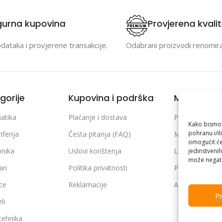
gurna kupovina
Provjerena kvali
odataka i provjerene transakcije.
Odabrani proizvodi renomir
gorije
Kupovina i podrška
Moj račun
atika
Plaćanje i dostava
Prijava / Regist
Kako bismo p
pohranu i/il
iferija
Česta pitanja (FAQ)
Moje narudžb
omogućit će
onika
Uslovi korištenja
Lista želja
jedinstvenih
može negati
ari
Politika privatnosti
Poređenje pro
ice
Reklamacije
Adrese i podaci
Pr
li
 tehnika