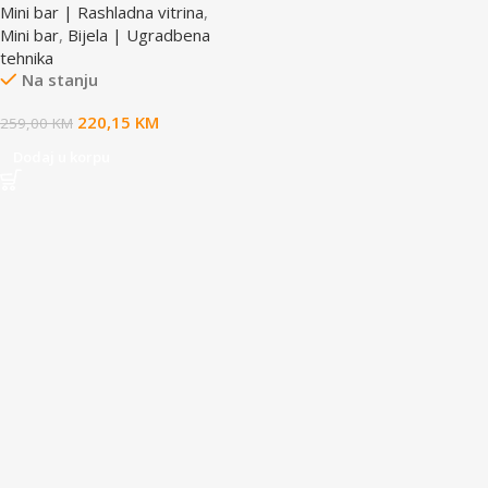
Mini bar | Rashladna vitrina
,
Mini bar
,
Bijela | Ugradbena
tehnika
Na stanju
220,15
KM
259,00
KM
Dodaj u korpu