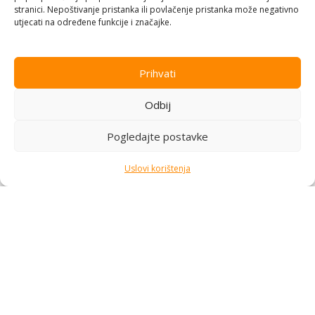
stranici. Nepoštivanje pristanka ili povlačenje pristanka može negativno
podrška i pouzdana postprodaja.
utjecati na određene funkcije i značajke.
Pratite nas
Prihvati
Kategorije
Odbij
Kupovina i podrška
Moj račun
Pogledajte postavke
Kontakt informacije
Uslovi korištenja
Branilaca Bosne, 75 300 Lukavac
+387 35 555 999
info@pconer.ba
ID: 4210115760008
PDV : 210115760008
Copyright © 2025
PC ONER
, sva prava zadržana. Design by
ED-