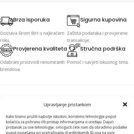
Brza isporuka
Sigurna kupovina
Dostava širom BiH u najkraćem
Zaštita podataka i provjerene
roku.
transakcije.
Provjerena kvaliteta
Stručna podrška
Odabrani proizvodi renomiranih
Pomoć i savjeti iskusnog tima.
brendova.
Upravljanje pristankom
Kako bismo pružili najbolje iskustvo, koristimo tehnologije poput
PC ONER je specijalizovan za računare,
kolačića za pohranu i/ili pristup informacijama o uređaju. Dajući
laptope, komponente i profesionalnu IT
pristanak za ove tehnologije, omogućit ćete nam da obradimo podatke
opremu. Brza isporuka širom BiH, stručna
poput ponašanja pri pretraživanju ili jedinstvenih ID-ova na ovoj