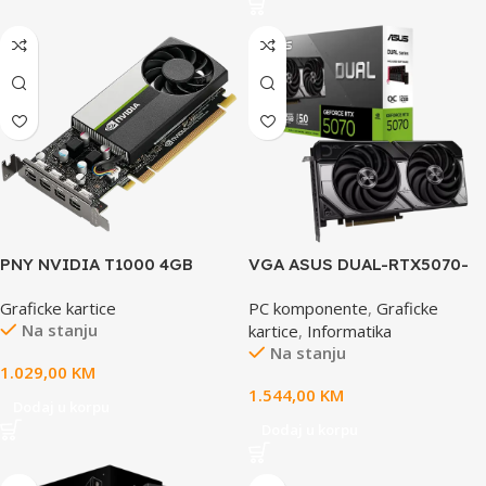
PNY NVIDIA T1000 4GB
VGA ASUS DUAL-RTX5070-
LowProfile OEM Version,
O12G 12GB GDDR7 , 192-bit,
Graficke kartice
PC komponente
,
Graficke
PCI-Express 3.0 x16, LP, 4 GB
3x DP, 1x HDMI
Na stanju
kartice
,
Informatika
GDDR6 128-bit, 4x Mini DP
Na stanju
1.4, 1x LP bracket
1.029,00
KM
1.544,00
KM
Dodaj u korpu
Dodaj u korpu