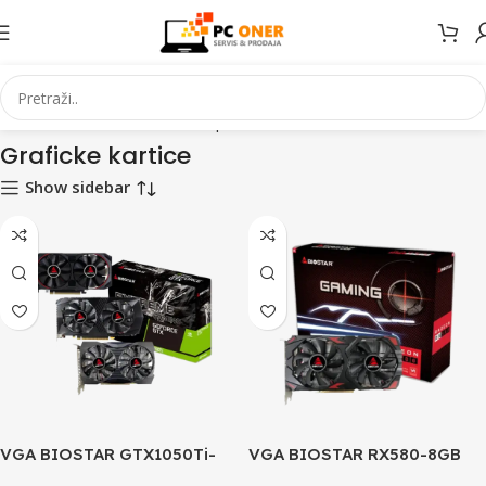
Početna
Informatika
PC komponente
Graficke kartice
Graficke kartice
Show sidebar
VGA BIOSTAR GTX1050Ti-
VGA BIOSTAR RX580-8GB
4GB, DP, HDMI, DVI
2048SP, DP, HDMI, DVI