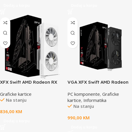
Dodaj u korpu
Dodaj u korpu
XFX Swift AMD Radeon RX
VGA XFX Swift AMD Radeon
9060 XT OC White 8GB
RX 9060 XT OC 16GB GDDR6
Graficke kartice
PC komponente
,
Graficke
GDDR6 128-bit HDMI 2x DP
128-bit HDMI 2x DP RX-
Na stanju
kartice
,
Informatika
96TSW16BQ
Na stanju
836,00
KM
990,00
KM
Dodaj u korpu
Dodaj u korpu