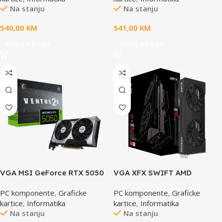
Na stanju
Na stanju
OC
540,00
KM
541,00
KM
Dodaj u korpu
Dodaj u korpu
VGA MSI GeForce RTX 5050
VGA XFX SWIFT AMD
VENTUS 2X OC 8G Graphics
Radeon RX 9060 Gaming
PC komponente
,
Graficke
PC komponente
,
Graficke
Card w/ HDMI, Triple DP
Edition with 8GB GDDR6
kartice
,
Informatika
kartice
,
Informatika
HDMI 2xDP, AMD RDNA 4,
Na stanju
Na stanju
black box, SI ONLY, RX-