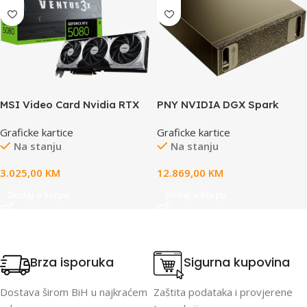
MSI Video Card Nvidia RTX
PNY NVIDIA DGX Spark
5080 16G VENTUS 3X OC
GB10 128GB, 1 Petaflop FP4
Graficke kartice
Graficke kartice
PLUS (16GB GDDR7/256bit,
AI Compute, 128 Gb memory
Na stanju
Na stanju
PCI-E Gen5, 3x DP 2.1, 1x
, 4TB enterprise grade
HDMI 2.1, 1x 16-pin Power
storage, CX7 networking, EU
3.025,00
KM
12.869,00
KM
Connector, 850W
cable
recommended PSU, Retail)
Dodaj u korpu
Dodaj u korpu
Brza isporuka
Sigurna kupovina
Dostava širom BiH u najkraćem
Zaštita podataka i provjerene