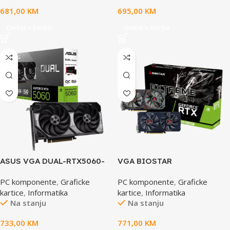
96SWFT8BC
681,00
KM
695,00
KM
Dodaj u korpu
Dodaj u korpu
ASUS VGA DUAL-RTX5060-
VGA BIOSTAR
O8G 8GB GDDR7 OC, 128-bit,
RTX2060SUPER-8GB, DP,
PC komponente
,
Graficke
PC komponente
,
Graficke
3x DP, 1x HDMI
HDMI, DVI
kartice
,
Informatika
kartice
,
Informatika
Na stanju
Na stanju
733,00
KM
771,00
KM