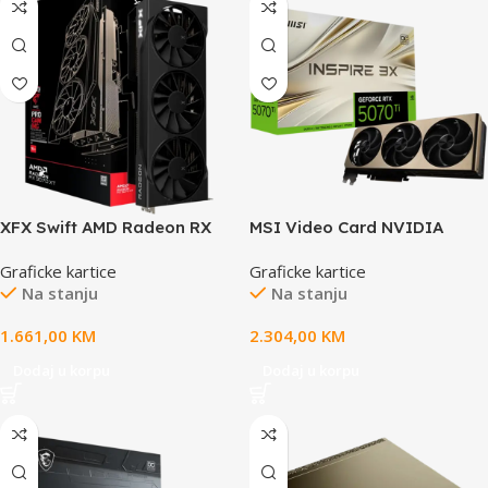
XFX Swift AMD Radeon RX
MSI Video Card NVIDIA
9070XT Triple Fan 16GB
INSPIRE GeForce RTX 5070
Graficke kartice
Graficke kartice
GDDR6 256-bit HDMI 3x DP,
Ti 16GB GDDR7 PCI Express
Na stanju
Na stanju
SI ONLY
5.0 Video Card RTX 5070 Ti
16G INSPIRE 3X OC PLUS
1.661,00
KM
2.304,00
KM
Dodaj u korpu
Dodaj u korpu