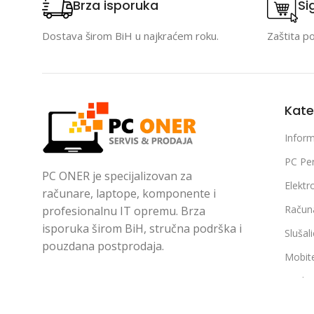
Brza isporuka
Si
Dostava širom BiH u najkraćem roku.
Zaštita p
Kate
Inform
PC Per
PC ONER je specijalizovan za
Elektr
računare, laptope, komponente i
Račun
profesionalnu IT opremu. Brza
isporuka širom BiH, stručna podrška i
Slušal
pouzdana postprodaja.
Mobite
Bijela
Pratite nas