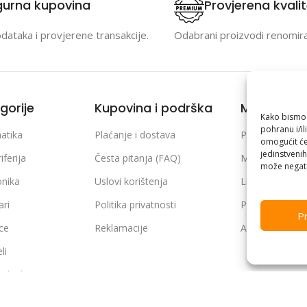
gurna kupovina
Provjerena kvali
odataka i provjerene transakcije.
Odabrani proizvodi renomir
gorije
Kupovina i podrška
Moj račun
Kako bismo p
pohranu i/il
atika
Plaćanje i dostava
Prijava / Regist
omogućit će
jedinstvenih
iferija
Česta pitanja (FAQ)
Moje narudžb
može negati
onika
Uslovi korištenja
Lista želja
ari
Politika privatnosti
Poređenje pro
Pr
ice
Reklamacije
Adrese i podaci
li
 tehnika