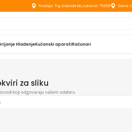
Prodaja: Trg slobode bb, Lukavac 75308
Servis:
Grijanje Hlađenje
Kućanski aparati
Računari
kviri za sliku
izvodi koji odgovaraju vašem odabiru.