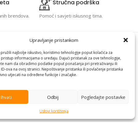
teta
Stručna podrška
anih brendova.
Pomoć i savjeti iskusnog tima.
Upravljanje pristankom
Kontakt informacije
ružili najbolje iskustvo, koristimo tehnologije poput kolačića za
i pristup informacijama o uređaju. Dajući pristanak za ove tehnologije,
racija
Branilaca Bosne, 75 300 Lukavac
te nam da obradimo podatke poput ponašanja pri pretraživanju ili
 ID-ova na ovoj stranici. Nepoštivanje pristanka ili povlačenje pristanka
e
+387 35 555 999
vno utjecati na određene funkcije i značajke.
info@pconer.ba
izvoda
ID: 4210115760008
ihvati
Odbij
Pogledajte postavke
 profila
PDV : 210115760008
Uslovi korištenja