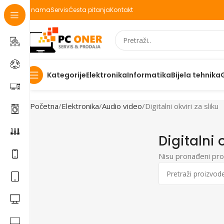
O nama
Servis
Česta pitanja
Kontakt
Elektronika
Informatika
Bijela tehnika
Kategorije
Početna
Elektronika
Audio video
Digitalni okviri za sliku
Digitalni o
Nisu pronađeni pro