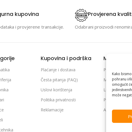
gurna kupovina
Provjerena kvali
odataka i provjerene transakcije.
Odabrani proizvodi renomir
gorije
Kupovina i podrška
Moj račun
atika
Plaćanje i dostava
Prijava / Regist
Kako bismo p
pohranu i/il
iferija
Česta pitanja (FAQ)
Moje narudžb
omogućit će
onika
Uslovi korištenja
Lista želja
jedinstvenih
može negati
ari
Politika privatnosti
Poređenje pro
ice
Reklamacije
Adrese i podaci
Pr
li
 tehnika