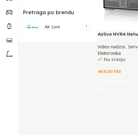
Pretraga po brendu
Air Live
1
Airlive NVR4 Net
Recorder
Video nadzor
,
Serv
Elektronika
Na stanju
464,00
KM
Dodaj u korpu