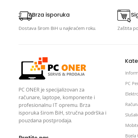
Brza isporuka
Si
Dostava širom BiH u najkraćem roku.
Zaštita p
Kate
Inform
PC Per
PC ONER je specijalizovan za
Elektr
računare, laptope, komponente i
Račun
profesionalnu IT opremu. Brza
isporuka širom BiH, stručna podrška i
Slušal
pouzdana postprodaja.
Mobite
Bijela
Pratite nas