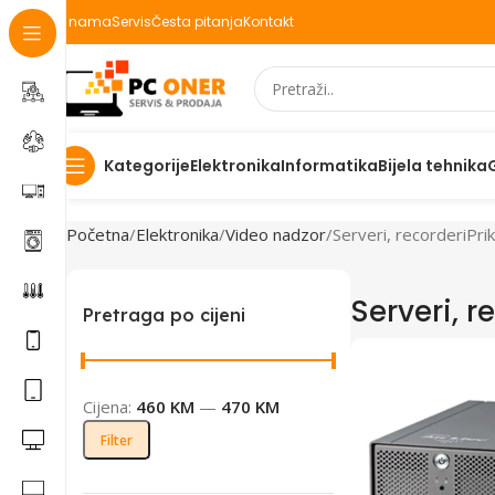
O nama
Servis
Česta pitanja
Kontakt
Elektronika
Informatika
Bijela tehnika
Kategorije
Početna
Elektronika
Video nadzor
Serveri, recorderi
Pri
Serveri, r
Pretraga po cijeni
Cijena:
460 KM
—
470 KM
Filter