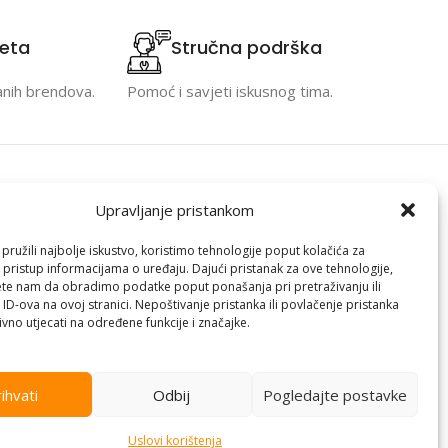
teta
Stručna podrška
anih brendova.
Pomoć i savjeti iskusnog tima.
Kontakt informacije
Upravljanje pristankom
racija
Branilaca Bosne, 75 300 Lukavac
ružili najbolje iskustvo, koristimo tehnologije poput kolačića za
i pristup informacijama o uređaju. Dajući pristanak za ove tehnologije,
e
+387 35 555 999
te nam da obradimo podatke poput ponašanja pri pretraživanju ili
info@pconer.ba
 ID-ova na ovoj stranici. Nepoštivanje pristanka ili povlačenje pristanka
vno utjecati na određene funkcije i značajke.
izvoda
ID: 4210115760008
 profila
PDV : 210115760008
ihvati
Odbij
Pogledajte postavke
Uslovi korištenja