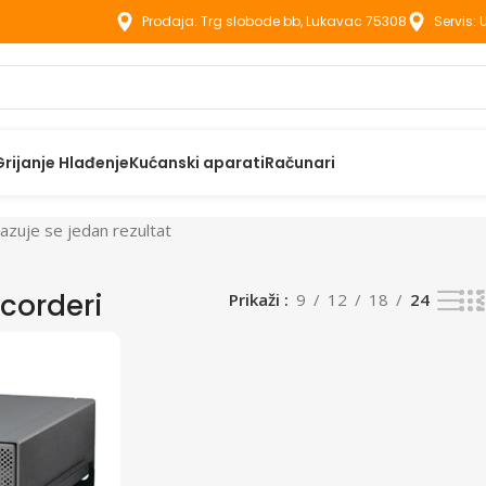
Prodaja: Trg slobode bb, Lukavac 75308
Servis:
Grijanje Hlađenje
Kućanski aparati
Računari
kazuje se jedan rezultat
ecorderi
Prikaži
9
12
18
24