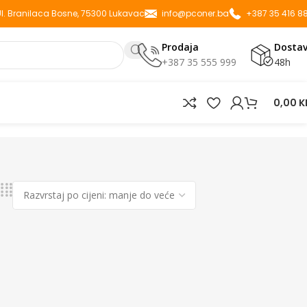
 Ul. Branilaca Bosne, 75300 Lukavac
info@pconer.ba
+387 35 416 8
Prodaja
Dosta
+387 35 555 999
48h
0,00
K