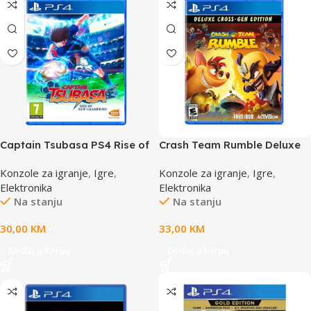
Captain Tsubasa PS4 Rise of
Crash Team Rumble Deluxe
New Champion
PS4 (Online multiplayer)
Konzole za igranje
,
Igre
,
Konzole za igranje
,
Igre
,
Elektronika
Elektronika
Na stanju
Na stanju
30,00
KM
33,00
KM
Dodaj u korpu
Dodaj u korpu