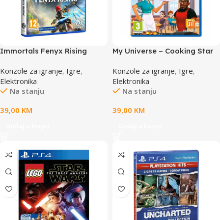
Immortals Fenyx Rising
My Universe – Cooking Star
Shadowmaster
Restaurnat PS4
Konzole za igranje
,
Igre
,
Konzole za igranje
,
Igre
,
Elektronika
Elektronika
Na stanju
Na stanju
39,00
KM
39,00
KM
Dodaj u korpu
Dodaj u korpu