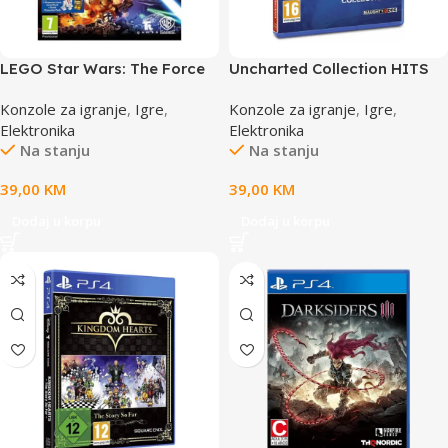
LEGO Star Wars: The Force
Uncharted Collection HITS
Awakens PS4
PS4 9710516
Konzole za igranje
,
Igre
,
Konzole za igranje
,
Igre
,
Elektronika
Elektronika
Na stanju
Na stanju
39,00
KM
39,00
KM
Dodaj u korpu
Dodaj u korpu