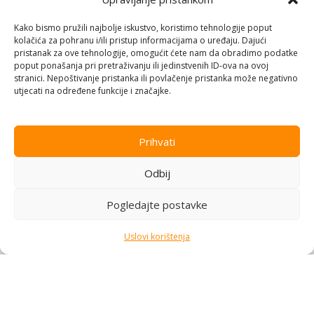
Konzole za igranje
,
Igre
,
Konzole za igranje
,
Igre
,
Elektronika
Elektronika
Kako bismo pružili najbolje iskustvo, koristimo tehnologije poput
Na stanju
Na stanju
kolačića za pohranu i/ili pristup informacijama o uređaju. Dajući
pristanak za ove tehnologije, omogućit ćete nam da obradimo podatke
39,00
KM
39,00
KM
poput ponašanja pri pretraživanju ili jedinstvenih ID-ova na ovoj
stranici. Nepoštivanje pristanka ili povlačenje pristanka može negativno
Dodaj u korpu
Dodaj u korpu
utjecati na određene funkcije i značajke.
Prihvati
Odbij
Pogledajte postavke
Uslovi korištenja
Lego Marvel Super Heroes
God of War 3 HITS PS4
PS4 LMSHPS4
9992998
Konzole za igranje
,
Igre
,
Konzole za igranje
,
Igre
,
Elektronika
Elektronika