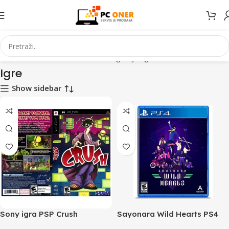
Početna
Elektronika
Konzole za igranje
Igre
Stranica 2
Igre
Show sidebar
Sony igra PSP Crush
Sayonara Wild Hearts PS4