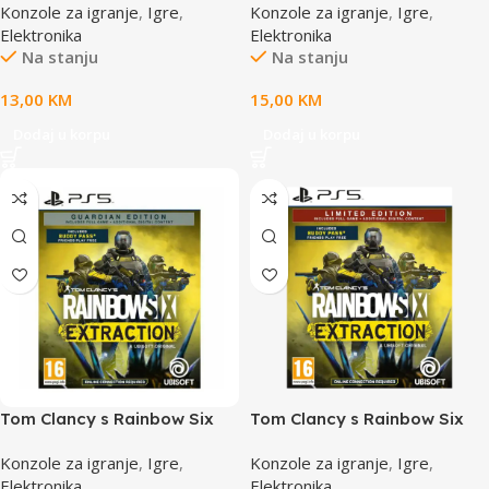
Konzole za igranje
,
Igre
,
Konzole za igranje
,
Igre
,
Elektronika
Elektronika
Na stanju
Na stanju
13,00
KM
15,00
KM
Dodaj u korpu
Dodaj u korpu
Tom Clancy s Rainbow Six
Tom Clancy s Rainbow Six
Extraction PS5 Guardian
Extraction PS5 Limited
Konzole za igranje
,
Igre
,
Konzole za igranje
,
Igre
,
Edition
Elektronika
Elektronika