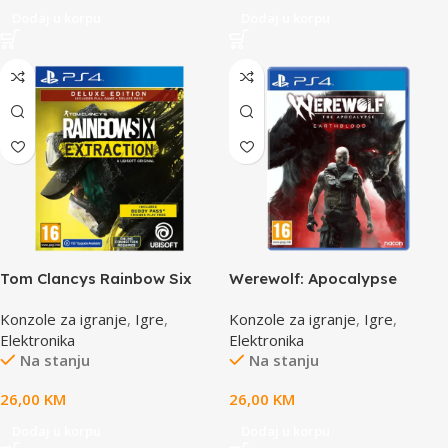
Dodaj u korpu
Dodaj u korpu
Tom Clancys Rainbow Six
Werewolf: Apocalypse
Extraction PS4 Deluxe
Earthblood PS4
Konzole za igranje
,
Igre
,
Konzole za igranje
,
Igre
,
Edition
Elektronika
Elektronika
Na stanju
Na stanju
26,00
KM
26,00
KM
Dodaj u korpu
Dodaj u korpu