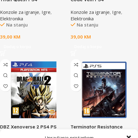
Konzole za igranje
,
Igre
,
Konzole za igranje
,
Igre
,
Elektronika
Elektronika
Na stanju
Na stanju
39,00
KM
39,00
KM
Dodaj u korpu
Dodaj u korpu
DBZ Xenoverse 2 PS4 PS
Terminator Resistance
HITS
Enhanced PS5
Upravljanje pristankom