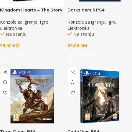
Kingdom Hearts – The Story
Darksiders 3 PS4
So Far PS4
Konzole za igranje
,
Igre
,
Konzole za igranje
,
Igre
,
Elektronika
Elektronika
Na stanju
Na stanju
39,00
KM
39,00
KM
Dodaj u korpu
Dodaj u korpu
Titan Quest PS4
Code Vein PS4