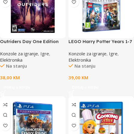
Outriders Day One Edition
LEGO Harry Potter Years 1-7
PS4
PS4
Konzole za igranje
,
Igre
,
Konzole za igranje
,
Igre
,
Elektronika
Elektronika
Na stanju
Na stanju
38,00
KM
39,00
KM
Dodaj u korpu
Dodaj u korpu