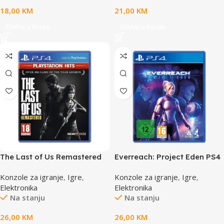
18,00
KM
21,00
KM
Dodaj u korpu
Dodaj u korpu
The Last of Us Remastered
Everreach: Project Eden PS4
HITS PS4 9411871
Konzole za igranje
,
Igre
,
Konzole za igranje
,
Igre
,
Elektronika
Elektronika
Na stanju
Na stanju
26,00
KM
26,00
KM