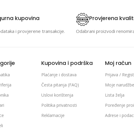
gurna kupovina
Provjerena kvali
odataka i provjerene transakcije.
Odabrani proizvodi renomir
gorije
Kupovina i podrška
Moj račun
atika
Plaćanje i dostava
Prijava / Regist
iferija
Česta pitanja (FAQ)
Moje narudžb
onika
Uslovi korištenja
Lista želja
ari
Politika privatnosti
Poređenje pro
ice
Reklamacije
Adrese i podaci
li