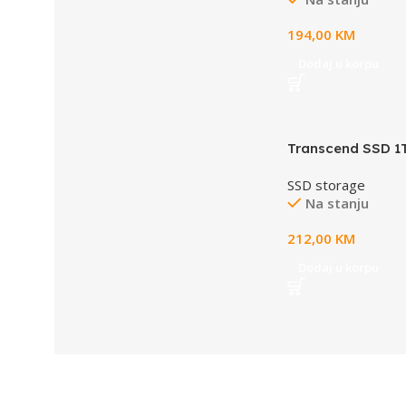
194,00
KM
Dodaj u korpu
Transcend SSD 1T
SATA3550/500 M
SSD storage
Na stanju
212,00
KM
Dodaj u korpu