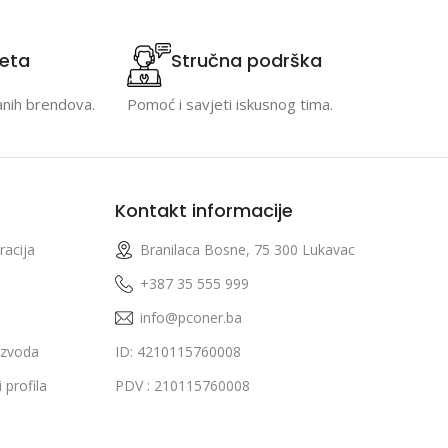
teta
Stručna podrška
anih brendova.
Pomoć i savjeti iskusnog tima.
Kontakt informacije
racija
Branilaca Bosne, 75 300 Lukavac
e
+387 35 555 999
info@pconer.ba
izvoda
ID: 4210115760008
 profila
PDV : 210115760008