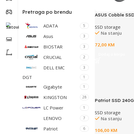
Pretraga po brendu
ASUS Cobble SSD
GreyUSB-C 3.2 G
ADATA
5
SSD storage
(NVMe), SATA SS
Na stanju
Asus
3
72,00
KM
BIOSTAR
3
Dodaj u korpu
CRUCIAL
2
DELL EMC
3
DGT
1
Gigabyte
1
KINGSTON
28
Patriot SSD 240G
Burst Eliteup to R
LC Power
1
SSD storage
450/320MB/s;
LENOVO
Na stanju
7
Patriot
6
106,00
KM