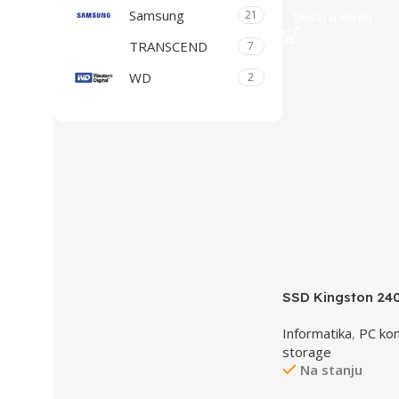
Samsung
21
Dodaj u korpu
TRANSCEND
7
WD
2
SSD Kingston 24
SA400S37/240G
Informatika
,
PC ko
storage
Na stanju