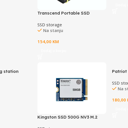
Dodaj 
Transcend Portable SSD
500GBESD380C serija,anti-
SSD storage
shockType C,2000/2000
Na stanju
MBs,Military green
154,00
KM
Dodaj u korpu
 station
Patriot
-C port, 2x
to R/W
SSD sto
ate do 10 Gb/s
Na s
180,00
Dodaj 
Kingston SSD 500G NV3 M.2
2230NVMe PCIe Gen 4.0x4R/W :