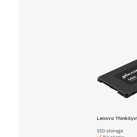
Lenovo ThinkSys
PRO 480GB Read 
SSD storage
SATA 6Gb HS SS
Na stanju