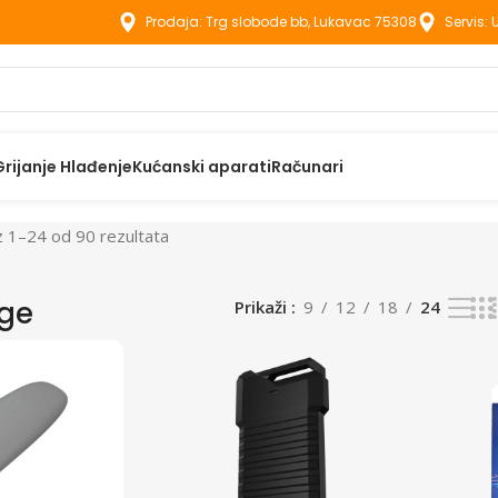
Prodaja: Trg slobode bb, Lukavac 75308
Servis:
Grijanje Hlađenje
Kućanski aparati
Računari
z 1–24 od 90 rezultata
age
Prikaži
9
12
18
24