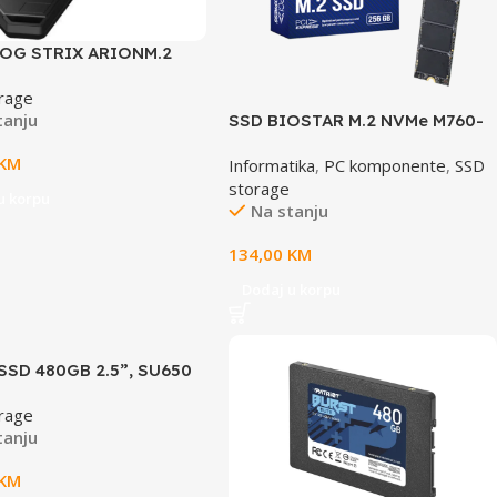
OG STRIX ARIONM.2
SD Enclosure
rage
tanju
SSD BIOSTAR M.2 NVMe M760-
256GB
KM
Informatika
,
PC komponente
,
SSD
storage
u korpu
Na stanju
134,00
KM
Dodaj u korpu
SSD 480GB 2.5”, SU650
20/450MB/s
rage
tanju
KM