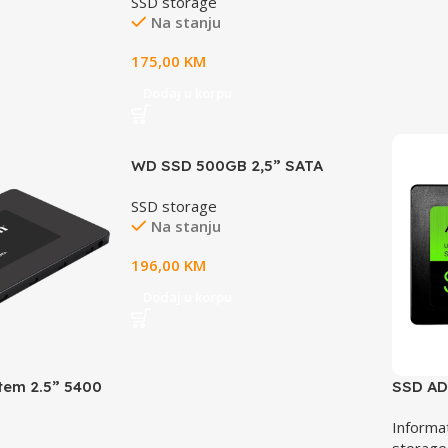
SSD storage
5000/3000MB/s
Na stanju
175,00
KM
Dodaj u korpu
WD SSD 500GB 2,5” SATA
REDNAS,560/530 MBs
SSD storage
Na stanju
196,00
KM
Dodaj u korpu
tem 2.5” 5400
SSD AD
Intensive
ASU65
Informa
D