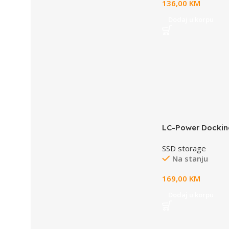
136,00
KM
Dodaj u korpu
LC-Power Docking
NVMEM.2 SSD, USB
SSD storage
SSD-a,Transfer r
Na stanju
169,00
KM
Dodaj u korpu