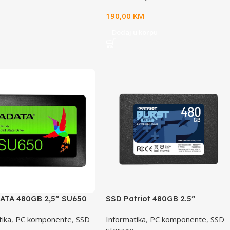
190,00
KM
Dodaj u korpu
ATA 480GB 2,5” SU650
SSD Patriot 480GB 2.5”
0SS-480GT-R
PBE480GS25SSDR
tika
,
PC komponente
,
SSD
Informatika
,
PC komponente
,
SSD