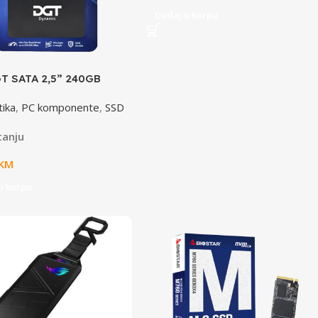
Dodaj u korpu
T SATA 2,5” 240GB
0
tika
,
PC komponente
,
SSD
tanju
KM
u korpu