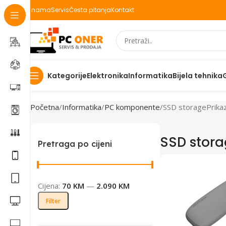
O nama
Servis
Česta pitanja
Kontakt
Elektronika
Informatika
Bijela tehnika
Kategorije
Početna
Informatika
PC komponente
SSD storage
Prika
SSD stor
Pretraga po cijeni
Cijena:
70 KM
—
2.090 KM
Filter