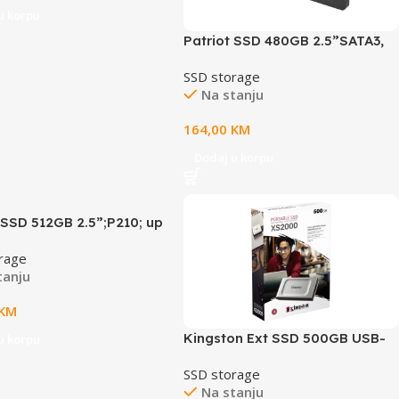
u korpu
Patriot SSD 480GB 2.5”SATA3,
Burst Eliteup to R/W :
SSD storage
450/320MB/s;
Na stanju
164,00
KM
Dodaj u korpu
 SSD 512GB 2.5”;P210; up
 : 520/430 MB/s
rage
tanju
KM
Kingston Ext SSD 500GB USB-
u korpu
CXS2000, R/W:2000/2000MBs
SSD storage
Na stanju