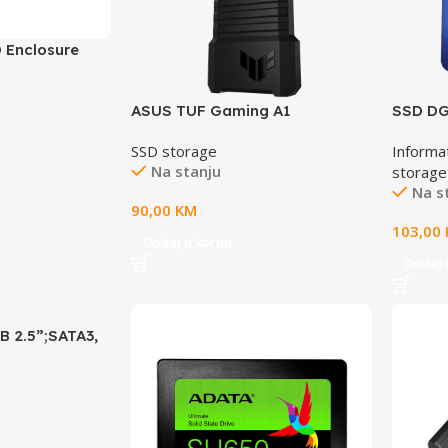
 Enclosure
en 2×1 SSDM.2
D
ASUS TUF Gaming A1
SSD DG
enclosureUSB-C 3.2 Gen
Neo55
SSD storage
Informa
2x1dual M.2 NVMeand
Na stanju
storage
SATA;IP68,PS5 and Xbox
Na s
support
90,00
KM
103,00
Dodaj u korpu
Dodaj 
B 2.5”;SATA3,
/W :