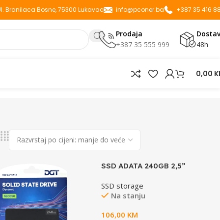
 Ul. Branilaca Bosne, 75300 Lukavac
info@pconer.ba
+387 35 416 8
Prodaja
Dosta
+387 35 555 999
48h
0,00
K
SSD ADATA 240GB 2,5”
SU650520MB/s read, 450MB/s
SSD storage
writeSATA
Na stanju
106,00
KM