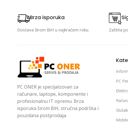
Brza isporuka
Si
Dostava širom BiH u najkraćem roku.
Zaštita p
Kate
Inform
PC Per
PC ONER je specijalizovan za
Elektr
računare, laptope, komponente i
Račun
profesionalnu IT opremu. Brza
isporuka širom BiH, stručna podrška i
Slušal
pouzdana postprodaja.
Mobite