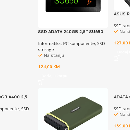
ASUS R
NVMe S
SSD sto
Na s
SSD ADATA 240GB 2,5” SU650
ASU650SS-240GT-R
127,00
Informatika
,
PC komponente
,
SSD
storage
Dodaj 
Na stanju
124,00
KM
Dodaj u korpu
0GB A400 2,5
ADATA 
B
R/W: 5
mponente
,
SSD
SSD sto
Na s
159,00