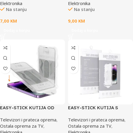
Elektronika
Elektronika
Na stanju
Na stanju
7,00
KM
9,00
KM
Dodaj u korpu
Dodaj u korpu
EASY-STICK KUTIJA OD
EASY-STICK KUTIJA S
KALJENOG STAKLA SA
PUNIM LJEPILOM OD
Televizori i prateca oprema
,
Televizori i prateca oprema
,
PUNIM LEPKOM ZA IPHONE
KALJENOG STAKLA ZA
Ostala oprema za TV
,
Ostala oprema za TV
,
14 PRO MAX CRNI
IPHONE 13 PRO MAX/14
Elektronika
Elektronika
PLUS BLACK