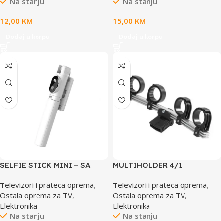
Na stanju
Na stanju
12,00
KM
15,00
KM
Dodaj u korpu
Dodaj u korpu
SELFIE STICK MINI – SA
MULTIHOLDER 4/1
ODVOJIVIM BLUETOOTH
Televizori i prateca oprema
,
Televizori i prateca oprema
,
DALJINSKIM UPRAVLJAČEM
Ostala oprema za TV
,
Ostala oprema za TV
,
I STATIVOM – P20 BIJELI
Elektronika
Elektronika
Na stanju
Na stanju