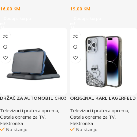
16,00
KM
19,00
KM
Dodaj u korpu
Dodaj u korpu
DRŽAČ ZA AUTOMOBIL CH03
ORIGINAL KARL LAGERFELD
NA INSTRUMENT TABLI
CASE LIQUID GLITTER
Televizori i prateca oprema
,
Televizori i prateca oprema
,
CHOUPETTE
Ostala oprema za TV
,
Ostala oprema za TV
,
KLHCP15LLKCNSK ZA
Elektronika
Elektronika
IPHONE 15 PRO
Na stanju
Na stanju
TRANSPARENT