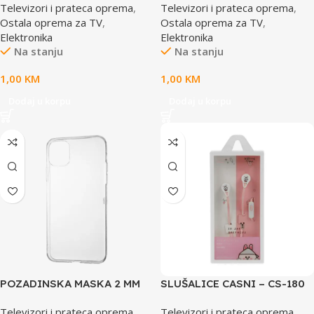
Televizori i prateca oprema
,
Televizori i prateca oprema
,
Ostala oprema za TV
,
Ostala oprema za TV
,
Elektronika
Elektronika
Na stanju
Na stanju
1,00
KM
1,00
KM
Dodaj u korpu
Dodaj u korpu
POZADINSKA MASKA 2 MM
SLUŠALICE CASNI – CS-180
SAVRŠENA ZA IPHONE 13
SA MIKROFONOM PINK
Televizori i prateca oprema
,
Televizori i prateca oprema
,
PRO PROZIRNA