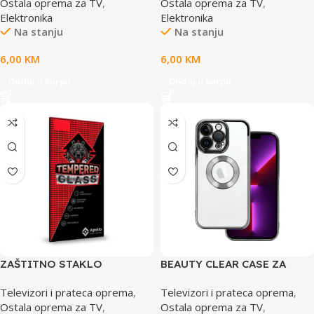
Ostala oprema za TV
,
Ostala oprema za TV
,
Elektronika
Elektronika
Na stanju
Na stanju
6,00
KM
6,00
KM
Dodaj u korpu
Dodaj u korpu
ZAŠTITNO STAKLO
BEAUTY CLEAR CASE ZA
TEMPERED XIAOMI MI 11T
IPHONE 12 PRO MAX CRNA
Televizori i prateca oprema
,
Televizori i prateca oprema
,
PRO
Ostala oprema za TV
,
Ostala oprema za TV
,