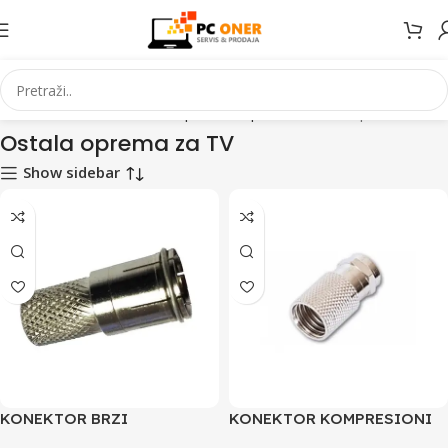
tna
Elektronika
Televizori i prateca oprema
Ostala oprema za TV
Ostala oprema za TV
Show sidebar
KONEKTOR BRZI
KONEKTOR KOMPRESIONI