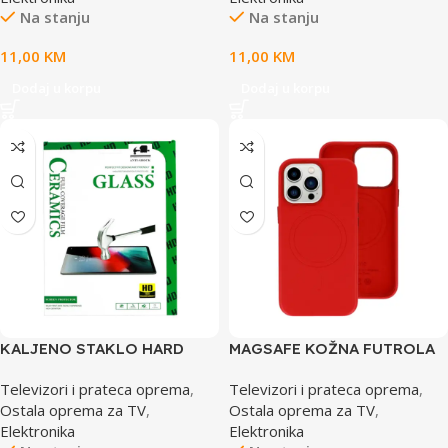
Na stanju
Na stanju
11,00
KM
11,00
KM
Dodaj u korpu
Dodaj u korpu
KALJENO STAKLO HARD
MAGSAFE KOŽNA FUTROLA
CERAMIC ZA IPAD PRO 11
ZA IPHONE 14 RED
Televizori i prateca oprema
,
Televizori i prateca oprema
,
CALI 2018/2020/2021 BLACK
Ostala oprema za TV
,
Ostala oprema za TV
,
Elektronika
Elektronika