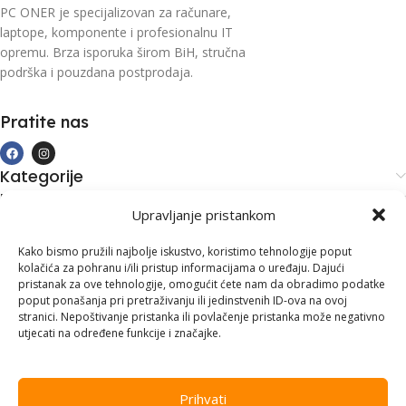
PC ONER je specijalizovan za računare,
laptope, komponente i profesionalnu IT
opremu. Brza isporuka širom BiH, stručna
podrška i pouzdana postprodaja.
Pratite nas
Kategorije
Kupovina i podrška
Upravljanje pristankom
Moj račun
Kontakt informacije
Kako bismo pružili najbolje iskustvo, koristimo tehnologije poput
kolačića za pohranu i/ili pristup informacijama o uređaju. Dajući
Branilaca Bosne, 75 300 Lukavac
pristanak za ove tehnologije, omogućit ćete nam da obradimo podatke
poput ponašanja pri pretraživanju ili jedinstvenih ID-ova na ovoj
+387 35 555 999
stranici. Nepoštivanje pristanka ili povlačenje pristanka može negativno
utjecati na određene funkcije i značajke.
info@pconer.ba
ID: 4210115760008
Prihvati
PDV : 210115760008