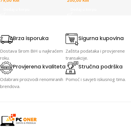
79,00
KM
200,00
KM
Dodaj u korpu
Dodaj u korpu
Brza isporuka
Sigurna kupovina
Dostava širom BiH u najkraćem
Zaštita podataka i provjerene
roku.
transakcije.
Provjerena kvaliteta
Stručna podrška
Odabrani proizvodi renomiranih
Pomoć i savjeti iskusnog tima.
brendova.