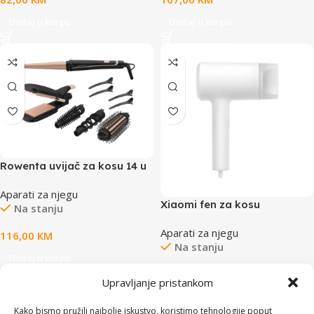
Dodaj u korpu
Dodaj u korpu
Rowenta uvijač za kosu 14 u
1
Aparati za njegu
Xiaomi fen za kosu
Na stanju
H500Water Ionic
Aparati za njegu
116,00
KM
Na stanju
Dodaj u korpu
126,00
KM
Upravljanje pristankom
Dodaj u korpu
Kako bismo pružili najbolje iskustvo, koristimo tehnologije poput