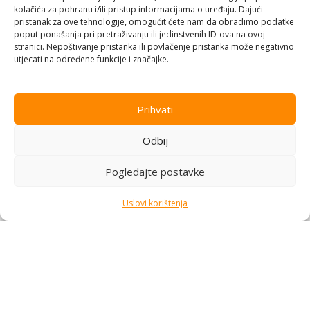
kolačića za pohranu i/ili pristup informacijama o uređaju. Dajući
pristanak za ove tehnologije, omogućit ćete nam da obradimo podatke
High Speed Hair Dryer, 220V-
poput ponašanja pri pretraživanju ili jedinstvenih ID-ova na ovoj
240V~50-60Hz, 1500W,
stranici. Nepoštivanje pristanka ili povlačenje pristanka može negativno
Aparati za njegu
Ionizer, LCD, 6+circulation
utjecati na određene funkcije i značajke.
Na stanju
mode, 110000RPM, less than
75dB
178,00
KM
Prihvati
Dodaj u korpu
Rowenta rotrajuća četka
1000W
Odbij
Aparati za njegu
Na stanju
Pogledajte postavke
142,00
KM
Uslovi korištenja
Dodaj u korpu
AENO AI ProDryer HD5W
AENO AI ProDryer HD5G
Aparati za njegu
Aparati za njegu
Na stanju
Na stanju