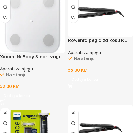
Rowenta pegla za kosu KL
Karl Lagerfeld Optiliss
Aparati za njegu
Xiaomi Mi Body Smart vaga
Na stanju
2100gr-150kg;BT 5.0;LED
Aparati za njegu
display13 measurable
55,00
KM
Na stanju
features;Body balance test
Dodaj u korpu
52,00
KM
Dodaj u korpu