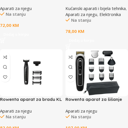
QP2724/20
Aparati za njegu
Kućanski aparati i bijela tehnika
,
Na stanju
Aparati za njegu
,
Elektronika
Na stanju
72,00
KM
78,00
KM
Dodaj u korpu
Dodaj u korpu
Rowenta aparat za bradu KL
Rowenta aparat za šišanje
Forever Sharp Perfect
Aparati za njegu
Aparati za njegu
Na stanju
Na stanju
82,00
KM
107,00
KM