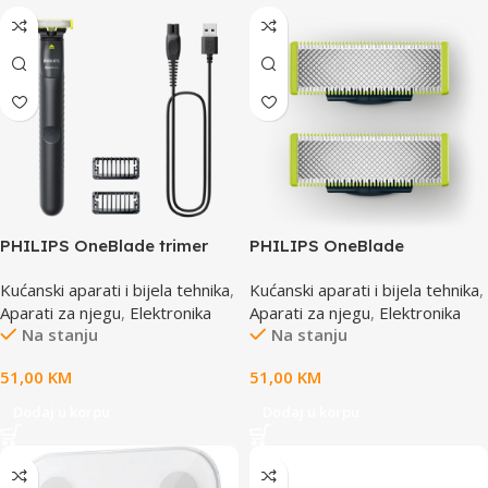
PHILIPS OneBlade trimer
PHILIPS OneBlade
QP1424/10
zamjenske oštrice QP220/51
Kućanski aparati i bijela tehnika
,
Kućanski aparati i bijela tehnika
,
Aparati za njegu
,
Elektronika
Aparati za njegu
,
Elektronika
Na stanju
Na stanju
51,00
KM
51,00
KM
Dodaj u korpu
Dodaj u korpu