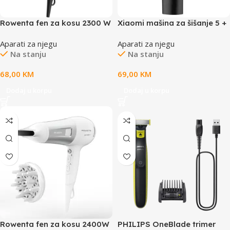
Rowenta fen za kosu 2300 W
Xiaomi mašina za šišanje 5 +
14 podešavanja za dužine
Aparati za njegu
Aparati za njegu
dugotrajna baterija traje do
Na stanju
Na stanju
180 min
68,00
KM
69,00
KM
Dodaj u korpu
Dodaj u korpu
Rowenta fen za kosu 2400W
PHILIPS OneBlade trimer