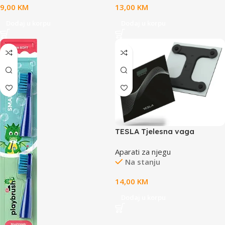
9,00
KM
13,00
KM
Dodaj u korpu
Dodaj u korpu
TESLA Tjelesna vaga
BS102BKapacite 180 kg;
Aparati za njegu
2XAAA bater.Jedinica: kg/lb;
Na stanju
14,00
KM
Dodaj u korpu