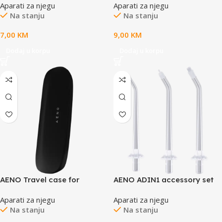
Aparati za njegu
Aparati za njegu
Dupont bristles, 2pcs in set
Dupont bristles, 2pcs in set
Na stanju
Na stanju
(for ADB0004/ADB0006 and
(for ADB0002S/ADB0001S)
ADB0003/ADB0005)
7,00
KM
9,00
KM
Dodaj u korpu
Dodaj u korpu
AENO Travel case for
AENO ADIN1 accessory set
Electric toothbrush, plastic,
for dental irrigators
Aparati za njegu
Aparati za njegu
Black, for ADB0003,
Na stanju
Na stanju
ADB0004, ADB0005,
ADB0006