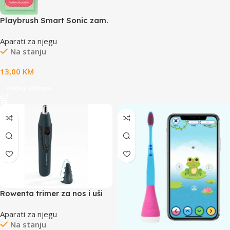
Playbrush Smart Sonic zam.
gl. zamjenske glave Blue 2
Aparati za njegu
kom u pakovanju
Na stanju
13,00
KM
Dodaj u korpu
Rowenta trimer za nos i uši
Nose&Ear Trimmer Specialist
Aparati za njegu
Na stanju