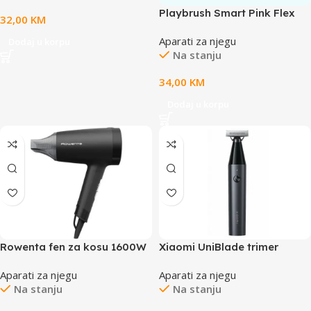
Playbrush Smart Pink Flex
32,00
KM
dod fleksibilni dodatak za
Aparati za njegu
bilo koju dječiju četkicu
Dodaj u korpu
Na stanju
34,00
KM
Dodaj u korpu
Rowenta fen za kosu 1600W
Xiaomi UniBlade trimer
podešavanje na 14 dužina
Aparati za njegu
Aparati za njegu
bežično punjenje
Na stanju
Na stanju