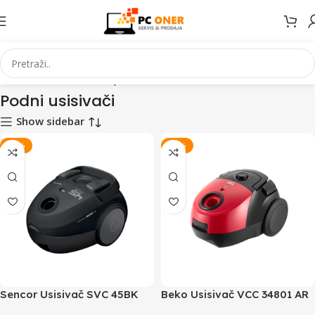
Početna
Mali kućanski aparati
Usisivači
Podni usisivači
Podni usisivači
Show sidebar
-10%
-23%
Sencor Usisivač SVC 45BK
Beko Usisivač VCC 34801 AR