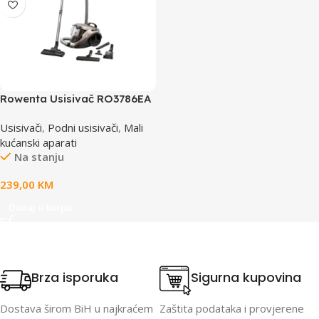
Rowenta Usisivač RO3786EA
Usisivači
,
Podni usisivači
,
Mali
kućanski aparati
Na stanju
239,00
KM
Dodaj u korpu
Brza isporuka
Sigurna kupovina
Dostava širom BiH u najkraćem
Zaštita podataka i provjerene