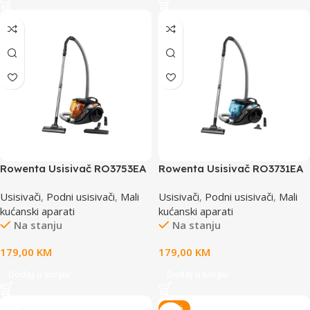
Rowenta Usisivač RO3753EA
Rowenta Usisivač RO3731EA
Usisivači
,
Podni usisivači
,
Mali
Usisivači
,
Podni usisivači
,
Mali
kućanski aparati
kućanski aparati
Na stanju
Na stanju
179,00
KM
179,00
KM
Dodaj u korpu
Dodaj u korpu
-18%