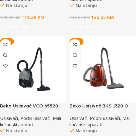
Na stanju
Na stanju
111,20
KM
126,65
KM
139,00
KM
149,00
KM
Dodaj u korpu
Dodaj u korpu
-20%
-20%
Beko Usisivač VCO 65520
Beko Usisivač BKS 1320 O
WG
Usisivači
,
Podni usisivači
,
Mali
Usisivači
,
Podni usisivači
,
Mali
kućanski aparati
kućanski aparati
Na stanju
Na stanju