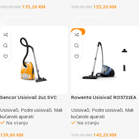
135,20
KM
135,20
KM
169,00
KM
169,00
KM
Dodaj u korpu
Dodaj u korpu
-20%
Sencor Usisivač 2u1 SVC
Rowenta Usisivač RO3721EA
900-EUE3
Usisivači
,
Podni usisivači
,
Mali
Usisivači
,
Podni usisivači
,
Mali
kućanski aparati
kućanski aparati
Na stanju
Na stanju
139,00
KM
143,20
KM
179,00
KM