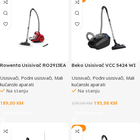
Rowenta Usisivač RO2913EA
Beko Usisivač VCC 5424 WI
Usisivači
,
Podni usisivači
,
Mali
Usisivači
,
Podni usisivači
,
Mali
kućanski aparati
kućanski aparati
Na stanju
Na stanju
189,00
KM
195,98
KM
239,00
KM
Dodaj u korpu
Dodaj u korpu
-20%