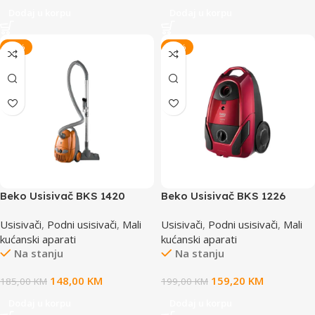
Dodaj u korpu
Dodaj u korpu
-20%
-20%
Beko Usisivač BKS 1420
Beko Usisivač BKS 1226
Usisivači
,
Podni usisivači
,
Mali
Usisivači
,
Podni usisivači
,
Mali
kućanski aparati
kućanski aparati
Na stanju
Na stanju
148,00
KM
159,20
KM
185,00
KM
199,00
KM
Dodaj u korpu
Dodaj u korpu