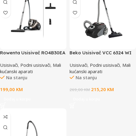
Rowenta Usisivač RO4B30EA
Beko Usisivač VCC 6324 WI
Usisivači
,
Podni usisivači
,
Mali
Usisivači
,
Podni usisivači
,
Mali
kućanski aparati
kućanski aparati
Na stanju
Na stanju
199,00
KM
215,20
KM
269,00
KM
Dodaj u korpu
Dodaj u korpu