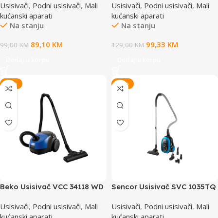
Usisivači
,
Podni usisivači
,
Mali
Usisivači
,
Podni usisivači
,
Mali
kućanski aparati
kućanski aparati
Na stanju
Na stanju
89,10
KM
99,33
KM
99,00
KM
129,00
KM
Dodaj u korpu
Dodaj u korpu
-20%
-15%
Beko Usisivač VCC 34118 WD
Sencor Usisivač SVC 1035TQ
Usisivači
,
Podni usisivači
,
Mali
Usisivači
,
Podni usisivači
,
Mali
kućanski aparati
kućanski aparati