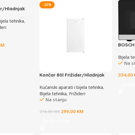
-20%
er/Hladnjak
M
ijela tehnika
,
deri
KM
BOSCH 
Mikrova
Bijela t
800W, 2
Na s
180W, 
334,00
Končar 80l Frižider/Hladnjak
TACT00
Dodaj 
Kućanski aparati i bijela tehnika
,
Bijela tehnika
,
Frižideri
Na stanju
299,00
KM
374,00
KM
Dodaj u korpu