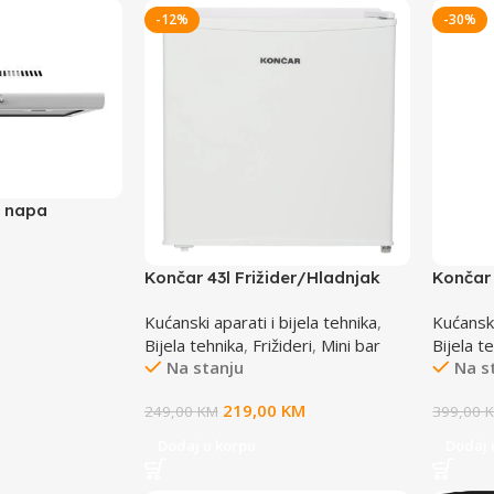
-12%
-30%
 napa
snaga 280
3 brzine; 1
Končar 43l Frižider/Hladnjak
Končar
TACA00
100LV
Kućanski aparati i bijela tehnika
,
Kućanski
Bijela tehnika
,
Frižideri
,
Mini bar
Bijela t
Na stanju
Na s
219,00
KM
249,00
KM
399,00
Dodaj u korpu
Dodaj 