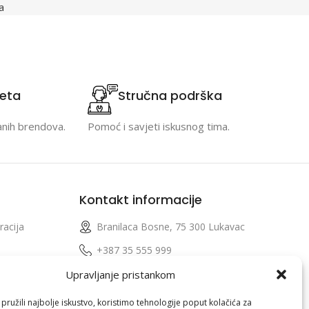
a
teta
Stručna podrška
anih brendova.
Pomoć i savjeti iskusnog tima.
Kontakt informacije
racija
Branilaca Bosne, 75 300 Lukavac
e
+387 35 555 999
info@pconer.ba
Upravljanje pristankom
izvoda
ID: 4210115760008
ružili najbolje iskustvo, koristimo tehnologije poput kolačića za