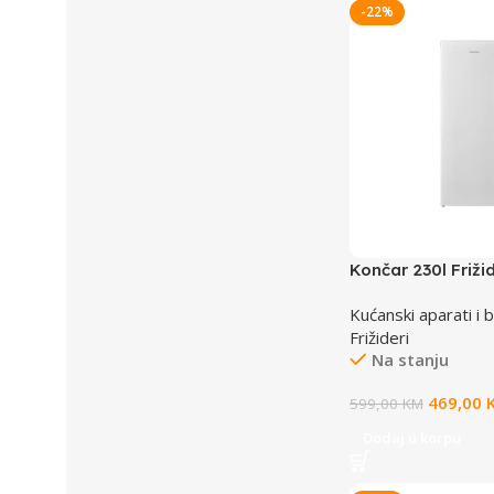
-22%
Končar 230l Friž
TADQ00
Kućanski aparati i b
Frižideri
Na stanju
469,00
599,00
KM
Dodaj u korpu