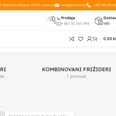
 Ul. Branilaca Bosne, 75300 Lukavac
info@pconer.ba
+387 35 416 8
Prodaja
Dosta
+387 35 555 999
48h
0,00
K
RI
KOMBINOVANI FRIŽIDERI
da
1 proizvod