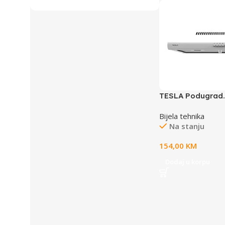
TESLA Podugrad.
DB600SWusisna 
Bijela tehnika
m3/h; motor110W; 
Na stanju
halogena; 65 dB
154,00
KM
Dodaj u korpu