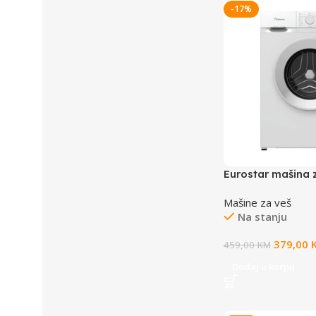
-17%
Eurostar mašina 
10006 WD
Mašine za veš
Na stanju
379,00
459,00
KM
Dodaj u korpu