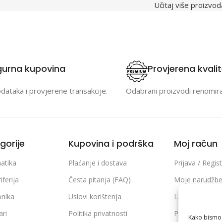
Učitaj više proizvod
gurna kupovina
Provjerena kvali
odataka i provjerene transakcije.
Odabrani proizvodi renomir
gorije
Kupovina i podrška
Moj račun
atika
Plaćanje i dostava
Prijava / Regist
iferija
Česta pitanja (FAQ)
Moje narudžb
onika
Uslovi korištenja
Lista želja
ari
Politika privatnosti
Poređenje pro
Kako bismo p