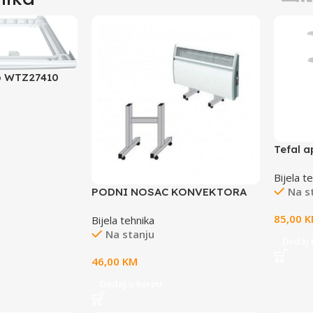
o WTZ27410
Tefal a
Mini C
Bijela t
Na s
PODNI NOSAC KONVEKTORA
ELDALUX
85,00
K
Bijela tehnika
Na stanju
Dodaj 
46,00
KM
Dodaj u korpu