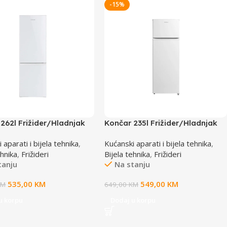
-15%
262l Frižider/Hladnjak
Končar 235l Frižider/Hladnjak
0 HC55262BH
TBFE00 HL235BM
 aparati i bijela tehnika
,
Kućanski aparati i bijela tehnika
,
ehnika
,
Frižideri
Bijela tehnika
,
Frižideri
tanju
Na stanju
535,00
KM
549,00
KM
KM
649,00
KM
u korpu
Dodaj u korpu