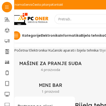
O nama
Servis
Česta pitanja
Kontakt
Elektronika
Informatika
Bijela tehnika
Kategorije
Početna
Elektronika
Kućanski aparati i bijela tehnika
Bije
MAŠINE ZA PRANJE SUĐA
4 proizvoda
MINI BAR
1 proizvod
Bijela teh