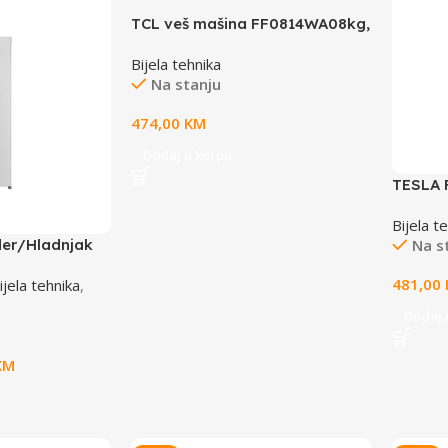
TCL veš mašina FF0814WA08kg,
1400rpmHoneycomb drum
Bijela tehnika
Na stanju
474,00
KM
Dodaj u korpu
TESLA 
Kombi.,
Bijela t
(V)144
Na s
ider/Hladnjak
481,00
ijela tehnika
,
Dodaj 
KM