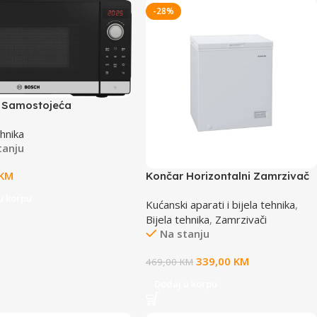
-28%
Samostojeća
lna Serie 2|, INOX,
ehnika
0L, 5 postavki 90 W,
tanju
360 W, 60 800W
KM
Končar Horizontalni Zamrzivač
150LV143BM TCCS00
u korpu
Kućanski aparati i bijela tehnika
,
Bijela tehnika
,
Zamrzivači
Na stanju
339,00
KM
469,00
KM
Dodaj u korpu