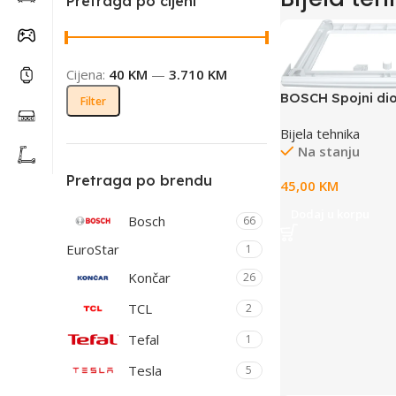
Pretraga po cijeni
Cijena:
40 KM
—
3.710 KM
BOSCH Spojni di
Filter
Bijela tehnika
Na stanju
Pretraga po brendu
45,00
KM
Dodaj u korpu
Bosch
66
EuroStar
1
Končar
26
TCL
2
Tefal
1
Tesla
5