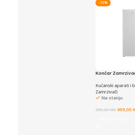
-15%
Končar Zamrziva
TADY00
Kućanski aparati i b
Zamrzivači
Na stanju
499,00
589,00
KM
Dodaj u korpu