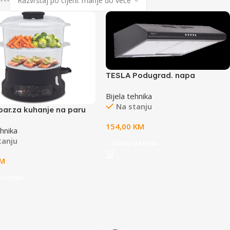
TESLA Podugrad. napa
DB600SBusisna snaga 280
Bijela tehnika
m3/h; motor110W; 3 brzine; 1
Na stanju
halogena; 65 dB
par.za kuhanje na paru
ompact BPA free
154,00
KM
ehnika
tanju
Dodaj u korpu
M
u korpu