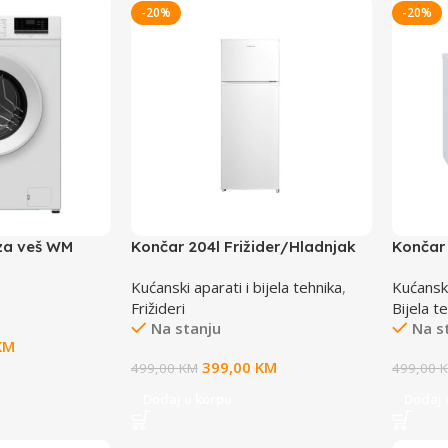
-20%
-20%
za veš WM
Končar 204l Frižider/Hladnjak
Končar
TBFA00
LHV1A
Kućanski aparati i bijela tehnika
,
Kućanski
Frižideri
Bijela t
Na stanju
Na s
KM
399,00
KM
499,00
KM
499,00
Dodaj u korpu
Dodaj 