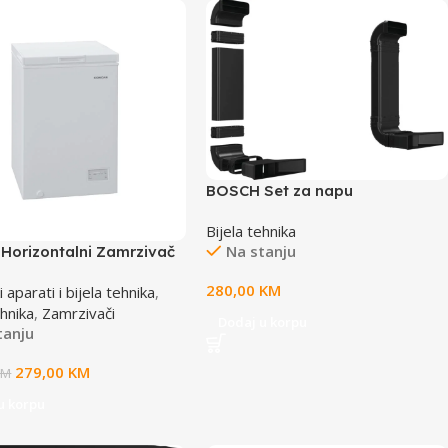
BOSCH Set za napu
HEZ9VDKR0Za ploče sa
Bijela tehnika
ventilacijomAll type (60 cm,
Na stanju
 Horizontalni Zamrzivač
70cm i 80 cm)
99BM TCCJ00
280,00
KM
 aparati i bijela tehnika
,
ehnika
,
Zamrzivači
Dodaj u korpu
tanju
279,00
KM
KM
u korpu