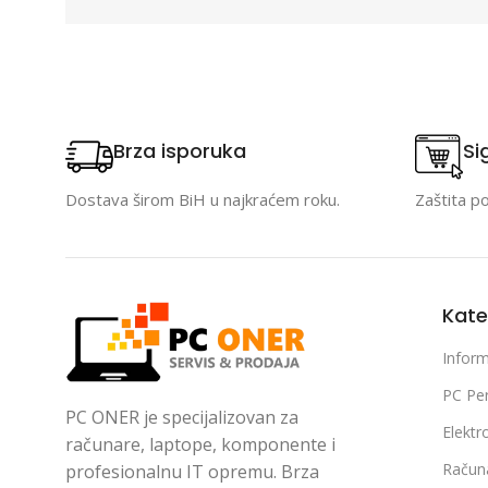
Brza isporuka
Si
Dostava širom BiH u najkraćem roku.
Zaštita p
Kate
Inform
PC Per
PC ONER je specijalizovan za
Elektr
računare, laptope, komponente i
Račun
profesionalnu IT opremu. Brza