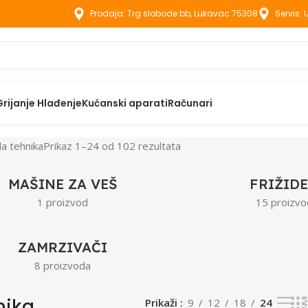
Prodaja: Trg slobode bb, Lukavac 75308
Servis:
Grijanje Hlađenje
Kućanski aparati
Računari
la tehnika
Prikaz 1–24 od 102 rezultata
MAŠINE ZA VEŠ
FRIŽIDE
1 proizvod
15 proizvo
ZAMRZIVAČI
8 proizvoda
nika
Prikaži
9
12
18
24