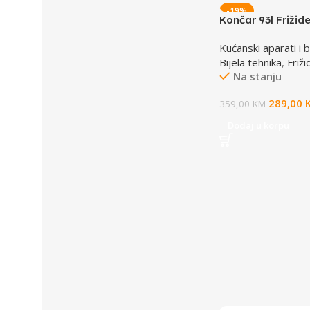
-19%
Končar 93l Frižid
TACU00 H4893B
Kućanski aparati i b
Bijela tehnika
,
Friži
Na stanju
289,00
359,00
KM
Dodaj u korpu