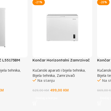
-21%
-20%
č L55173BM
Končar Horizontalni Zamrzivač
Končar 
250LV249BM TCCU00
TBFR0
ijela tehnika
,
Kućanski aparati i bijela tehnika
,
Kućanski
Bijela tehnika
,
Zamrzivači
Bijela t
Na stanju
Na s
KM
499,00
KM
629,00
KM
669,00
Dodaj u korpu
Dodaj 