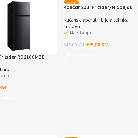
-23%
Končar 230l Frižider/Hladnjak
TADX00
Kućanski aparati i bijela tehnika
,
Frižideri
Na stanju
499,00
KM
649,00
KM
Dodaj u korpu
Frižider RD2100MBE
Stati. Hladjenje
ehnika
cm (Š)55cm (D)55cm
tanju
KM
u korpu