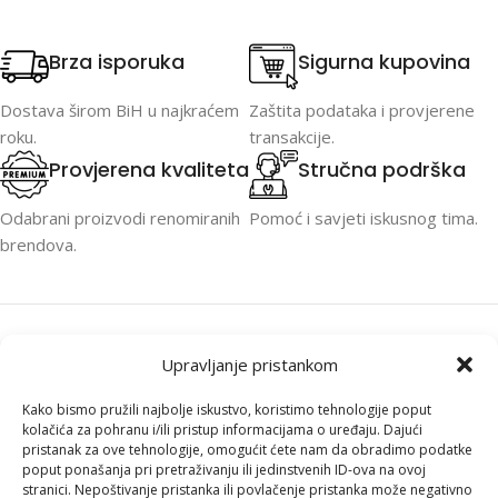
Brza isporuka
Sigurna kupovina
Dostava širom BiH u najkraćem
Zaštita podataka i provjerene
roku.
transakcije.
Provjerena kvaliteta
Stručna podrška
Odabrani proizvodi renomiranih
Pomoć i savjeti iskusnog tima.
brendova.
Upravljanje pristankom
Kako bismo pružili najbolje iskustvo, koristimo tehnologije poput
PC ONER je specijalizovan za računare,
kolačića za pohranu i/ili pristup informacijama o uređaju. Dajući
pristanak za ove tehnologije, omogućit ćete nam da obradimo podatke
laptope, komponente i profesionalnu IT
poput ponašanja pri pretraživanju ili jedinstvenih ID-ova na ovoj
opremu. Brza isporuka širom BiH, stručna
stranici. Nepoštivanje pristanka ili povlačenje pristanka može negativno