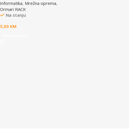
Informatika
,
Mrežna oprema
,
sarafi/matice/podloska, 10
Ormari RACK
komada
Na stanju
5,00
KM
Dodaj u korpu