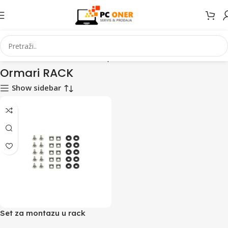
Početna
Informatika
Mrežna oprema
Ormari RACK
Ormari RACK
Show sidebar
Set za montazu u rack
GEMBIRD 19A-FSET-01