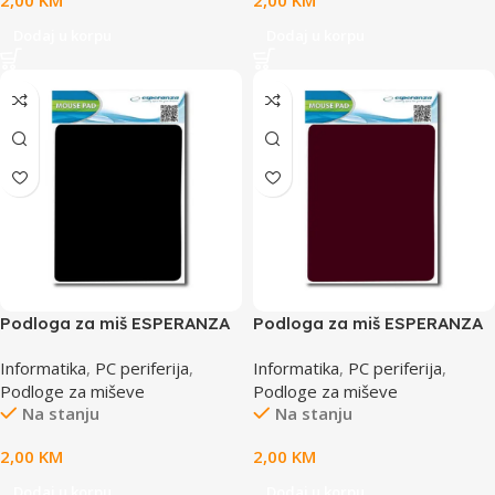
2,00
KM
2,00
KM
Dodaj u korpu
Dodaj u korpu
Podloga za miš ESPERANZA
Podloga za miš ESPERANZA
crna, EA145K
crvena, EA145R
Informatika
,
PC periferija
,
Informatika
,
PC periferija
,
Podloge za miševe
Podloge za miševe
Na stanju
Na stanju
2,00
KM
2,00
KM
Dodaj u korpu
Dodaj u korpu