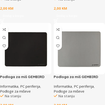
2,00
KM
2,00
KM
Dodaj u korpu
Dodaj u korpu
Podloga za miš GEMBIRD
Podloga za miš GEMBIRD
MP-S-BK, crna, 220×180 mm
MP-S-G, grey, 220×180 mm
Informatika
,
PC periferija
,
Informatika
,
PC periferija
,
Podloge za miševe
Podloge za miševe
Na stanju
Na stanju