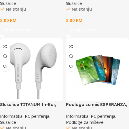
Slušalice
Slušalice
Na stanju
Na stanju
2,00
KM
2,00
KM
Dodaj u korpu
Dodaj u korpu
Slušalice TITANUM In-Ear,
Podloga za miš ESPERANZA,
white, TH108W
DIFFERENT PATTERNS, EA133
Informatika
,
PC periferija
,
Informatika
,
PC periferija
,
Slušalice
Podloge za miševe
Na stanju
Na stanju