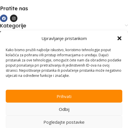
Pratite nas
Kategorije
Kupovina i podrška
Upravljanje pristankom
Moj račun
Kontakt informacije
Kako bismo pružili najbolje iskustvo, koristimo tehnologije poput
kolačića za pohranu i/ili pristup informacijama o uređaju. Dajući
Branilaca Bosne, 75 300 Lukavac
pristanak za ove tehnologije, omogućit ćete nam da obradimo podatke
poput ponašanja pri pretraživanju ili jedinstvenih ID-ova na ovoj
+387 35 555 999
stranici. Nepoštivanje pristanka ili povlačenje pristanka može negativno
utjecati na određene funkcije i značajke.
info@pconer.ba
ID: 4210115760008
Prihvati
PDV : 210115760008
Odbij
Copyright © 2025
PC ONER
, sva prava zadržana. Design by
ED-
Vision
.
Pogledajte postavke