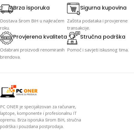
Brza isporuka
Sigurna kupovina
Dostava širom BiH u najkraćem
Zaštita podataka i provjerene
roku.
transakcije.
Provjerena kvaliteta
Stručna podrška
Odabrani proizvodi renomiranih
Pomoć i savjeti iskusnog tima.
brendova.
PC ONER je specijalizovan za računare,
laptope, komponente i profesionalnu IT
opremu. Brza isporuka širom BiH, stručna
podrška i pouzdana postprodaja.