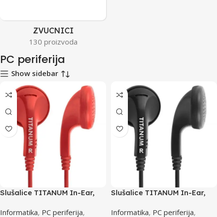
ZVUCNICI
130 proizvoda
PC periferija
Show sidebar
Slušalice TITANUM In-Ear,
Slušalice TITANUM In-Ear,
red, TH108R
black, TH108K
Informatika
,
PC periferija
,
Informatika
,
PC periferija
,