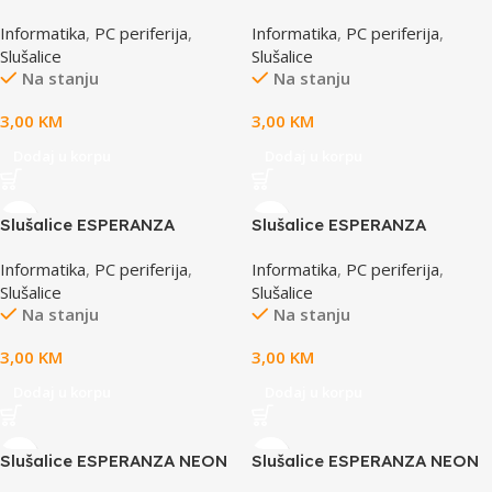
black, TH102
LOLLIPOP In-Ear, Noise
Informatika
,
PC periferija
,
Informatika
,
PC periferija
,
dampening + Amplified
Slušalice
Slušalice
BASS, EH146K
Na stanju
Na stanju
3,00
KM
3,00
KM
Dodaj u korpu
Dodaj u korpu
Slušalice ESPERANZA
Slušalice ESPERANZA
LOLLIPOP In-Ear, Noise
LOLLIPOP In-Ear, Noise
Informatika
,
PC periferija
,
Informatika
,
PC periferija
,
dampening + Amplified
dampening + Amplified
Slušalice
Slušalice
BASS, red, EH146R
BASS, blue, EH146B
Na stanju
Na stanju
3,00
KM
3,00
KM
Dodaj u korpu
Dodaj u korpu
Slušalice ESPERANZA NEON
Slušalice ESPERANZA NEON
In-Ear, Amplified BASS ,
In-Ear, Amplified BASS ,