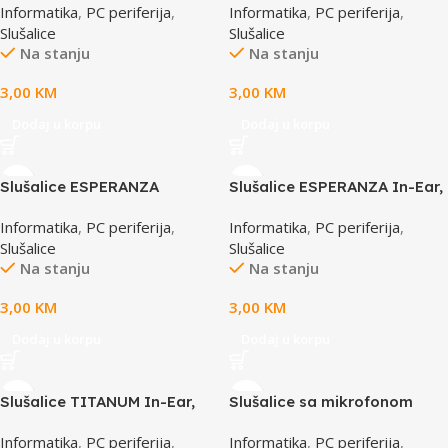
Informatika
,
PC periferija
,
Informatika
,
PC periferija
,
black, 2x spare rubber pads
white, 2x spare rubber pads
Slušalice
Slušalice
EH147K
EH147W
Na stanju
Na stanju
3,00
KM
3,00
KM
Dodaj u korpu
Dodaj u korpu
Slušalice ESPERANZA
Slušalice ESPERANZA In-Ear,
LOLLIPOP In-Ear, Noise
Amplified BASS , black,
Informatika
,
PC periferija
,
Informatika
,
PC periferija
,
dampening + Amplified
EH124
Slušalice
Slušalice
BASS, green, EH146G
Na stanju
Na stanju
3,00
KM
3,00
KM
Dodaj u korpu
Dodaj u korpu
Slušalice TITANUM In-Ear,
Slušalice sa mikrofonom
TH103,white
3.5mm BOROFONE BM89
Informatika
,
PC periferija
,
Informatika
,
PC periferija
,
Surpass universal black