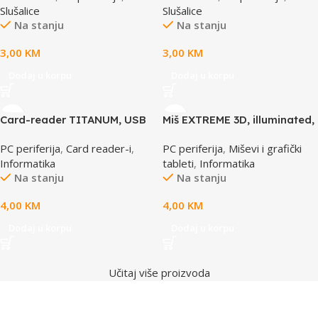
Slušalice
Slušalice
Na stanju
Na stanju
3,00
KM
3,00
KM
Dodaj u korpu
Dodaj u korpu
Card-reader TITANUM, USB
Miš EXTREME 3D, illuminated,
2.0, SDHC/SD/MMC/RS-MMC,
USB, Optical, 1000dpi,
PC periferija
,
Card reader-i
,
PC periferija
,
Miševi i grafički
TA101K
XM102K
Informatika
tableti
,
Informatika
Na stanju
Na stanju
4,00
KM
4,00
KM
Dodaj u korpu
Dodaj u korpu
Učitaj više proizvoda