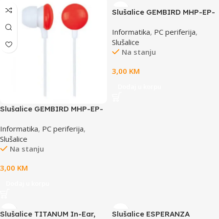
Slušalice GEMBIRD MHP-EP-
001-W, bijele
Informatika
,
PC periferija
,
Slušalice
Na stanju
3,00
KM
Dodaj u korpu
Slušalice GEMBIRD MHP-EP-
001-R, crvene
Informatika
,
PC periferija
,
Slušalice
Na stanju
3,00
KM
Dodaj u korpu
Slušalice TITANUM In-Ear,
Slušalice ESPERANZA