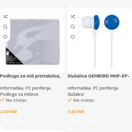
Podloga za miš printabilna,
Slušalice GEMBIRD MHP-EP-
GEMBIRD MP-PRINT-S
001-B, plave
Informatika
,
PC periferija
,
Informatika
,
PC periferija
,
Podloge za miševe
Slušalice
Na stanju
Na stanju
2,00
KM
3,00
KM
Dodaj u korpu
Dodaj u korpu