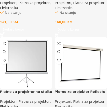
Projektori
,
Platna za projektor
,
Projektori
,
Platna za projektor
,
40670
cm ,87661
Elektronika
Elektronika
Na stanju
Na stanju
141,00
KM
160,00
KM
Dodaj u korpu
Dodaj u korpu
Platno za projektor na stalku
Platno za projektor Reflecta
tripodu Everest TPP-180
Crystal-Line Rollo,
Projektori
,
Platna za projektor
,
Projektori
,
Platna za projektor
,
180x180cm, 40673
200X200cm .87662
Elektronika
Elektronika