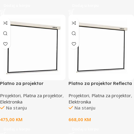
Dodaj u korpu
Dodaj u korpu
Platno za projektor
Platno za projektor Reflecta
REFLECTA CrystalLine
CrystalLine Motorno
Projektori
,
Platna za projektor
,
Projektori
,
Platna za projektor
,
Motorno. 200x200cm,87672
240x240cm,87673
Elektronika
Elektronika
Na stanju
Na stanju
475,00
KM
668,00
KM
Dodaj u korpu
Dodaj u korpu