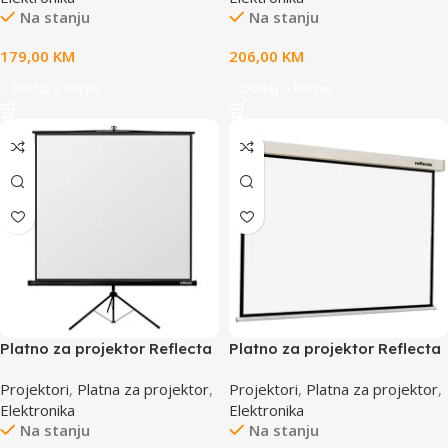
Na stanju
Na stanju
179,00
KM
206,00
KM
Dodaj u korpu
Dodaj u korpu
Platno za projektor Reflecta
Platno za projektor Reflecta
Crystal-Line Tripod,
Crystal-Line Rollo, 240×240
Projektori
,
Platna za projektor
,
Projektori
,
Platna za projektor
,
180x180cm ,87651
cm,87663
Elektronika
Elektronika
Na stanju
Na stanju