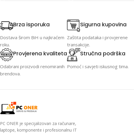
Brza isporuka
Sigurna kupovina
Dostava širom BiH u najkraćem
Zaštita podataka i provjerene
roku.
transakcije.
Provjerena kvaliteta
Stručna podrška
Odabrani proizvodi renomiranih
Pomoć i savjeti iskusnog tima.
brendova.
PC ONER je specijalizovan za računare,
laptope, komponente i profesionalnu IT