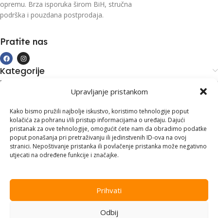
opremu. Brza isporuka širom BiH, stručna
podrška i pouzdana postprodaja.
Pratite nas
Kategorije
Kupovina i podrška
Upravljanje pristankom
Moj račun
Kontakt informacije
Kako bismo pružili najbolje iskustvo, koristimo tehnologije poput
kolačića za pohranu i/ili pristup informacijama o uređaju. Dajući
Branilaca Bosne, 75 300 Lukavac
pristanak za ove tehnologije, omogućit ćete nam da obradimo podatke
poput ponašanja pri pretraživanju ili jedinstvenih ID-ova na ovoj
+387 35 555 999
stranici. Nepoštivanje pristanka ili povlačenje pristanka može negativno
utjecati na određene funkcije i značajke.
info@pconer.ba
ID: 4210115760008
Prihvati
PDV : 210115760008
Odbij