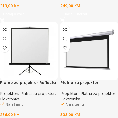
213,00
KM
249,00
KM
Dodaj u korpu
Dodaj u korpu
Platno za projektor Reflecta
Platno za projektor
Crystal-Line Tripod,
motorizirano Everest EPP-
Projektori
,
Platna za projektor
,
Projektori
,
Platna za projektor
,
200X200cm ,87652
200*200cm, Remote
Elektronika
Elektronika
Controlled Automatic, 40677
Na stanju
Na stanju
286,00
KM
308,00
KM