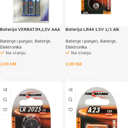
Baterija VERBATIM,1,5V AAA
Baterija LR44 1.5V 1/1 Alk
4/1,ALKALNA 049920,LR-03
ANSMANN,AN5015303
Baterije i punjaci
,
Baterije
,
Baterije i punjaci
,
Baterije
,
Elektronika
Elektronika
Na stanju
Na stanju
2,00
KM
2,00
KM
Dodaj u korpu
Dodaj u korpu