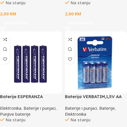
Na stanju
Na stanju
2,00
KM
2,00
KM
Dodaj u korpu
Dodaj u korpu
Baterije ESPERANZA
Baterija VERBATIM,1,5V AA
ALKALINE AAA 4 kom.
4/1,ALKALNA 049921,LR-6
Elektronika
,
Baterije i punjaci
,
Baterije i punjaci
,
Baterije
,
EZB102
Punjive baterije
Elektronika
Na stanju
Na stanju