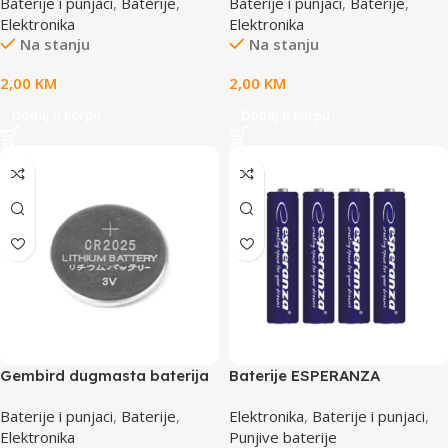
Baterije i punjaci
,
Baterije
,
Baterije i punjaci
,
Baterije
,
BA-CR2016-01
Elektronika
Elektronika
Na stanju
Na stanju
2,00
KM
2,00
KM
Dodaj u korpu
Dodaj u korpu
Gembird dugmasta baterija
Baterije ESPERANZA
CR2025, 2-pack, EG-BA-
ALKALINE AA 4 kom. EZB101
Baterije i punjaci
,
Baterije
,
Elektronika
,
Baterije i punjaci
,
CR2025-01
Elektronika
Punjive baterije