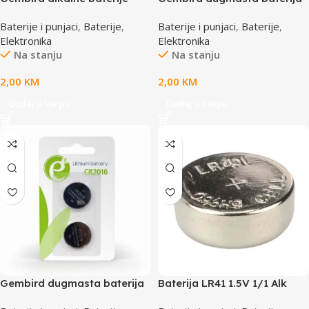
AAA LR03 1.5V 4kom EG-BA-
CR1220 lithium 2kom, 3V EG-
Baterije i punjaci
,
Baterije
,
Baterije i punjaci
,
Baterije
,
AAA4-01
BA-CR1220-01
Elektronika
Elektronika
Na stanju
Na stanju
2,00
KM
2,00
KM
Dodaj u korpu
Dodaj u korpu
Gembird dugmasta baterija
Baterija LR41 1.5V 1/1 Alk
CR2016 lithium 3V 2kom, EG-
ANSMANN,AN 5015332