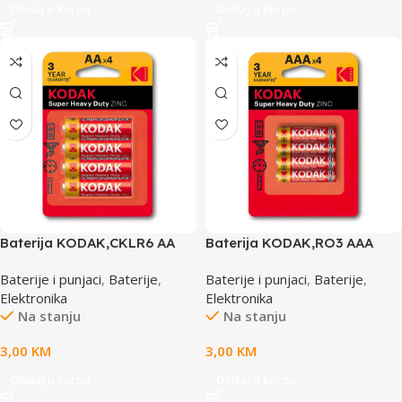
Dodaj u korpu
Dodaj u korpu
Baterija KODAK,CKLR6 AA
Baterija KODAK,RO3 AAA
CINK KLORID 4/1
CINK KLORID 4/1, 1,5 V
Baterije i punjaci
,
Baterije
,
Baterije i punjaci
,
Baterije
,
(887930951042)
(887930953329)
Elektronika
Elektronika
Na stanju
Na stanju
3,00
KM
3,00
KM
Dodaj u korpu
Dodaj u korpu