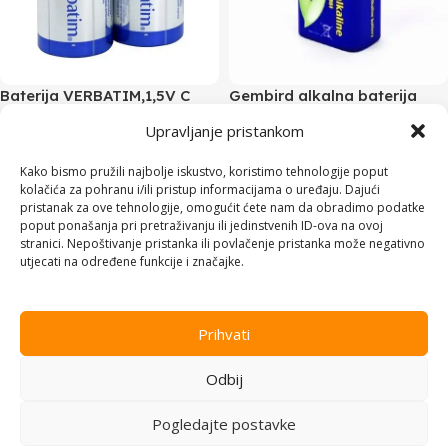
Baterija VERBATIM,1,5V C
Gembird alkalna baterija
2/1,ALKALNA 49922 LR14
6LR61 9V EG-BA-6LR61-01
Upravljanje pristankom
Baterije i punjaci
,
Baterije
,
Baterije i punjaci
,
Baterije
,
Elektronika
Elektronika
Kako bismo pružili najbolje iskustvo, koristimo tehnologije poput
Na stanju
Na stanju
kolačića za pohranu i/ili pristup informacijama o uređaju. Dajući
pristanak za ove tehnologije, omogućit ćete nam da obradimo podatke
4,00
KM
4,00
KM
poput ponašanja pri pretraživanju ili jedinstvenih ID-ova na ovoj
stranici. Nepoštivanje pristanka ili povlačenje pristanka može negativno
Dodaj u korpu
Dodaj u korpu
utjecati na određene funkcije i značajke.
Prihvati
Odbij
Pogledajte postavke