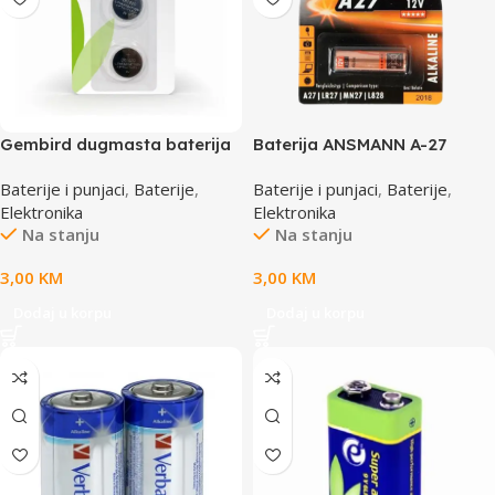
Gembird dugmasta baterija
Baterija ANSMANN A-27
CR1620 2kom, EG-BA-
12V,AN 1516-0001
Baterije i punjaci
,
Baterije
,
Baterije i punjaci
,
Baterije
,
CR1620-01
Elektronika
Elektronika
Na stanju
Na stanju
3,00
KM
3,00
KM
Dodaj u korpu
Dodaj u korpu