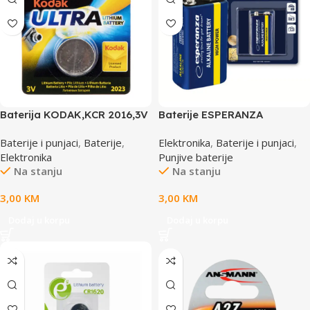
Baterija KODAK,KCR 2016,3V
Baterije ESPERANZA
(887930005110)
ALKALINE 6LR61 9V 1 kom,
Baterije i punjaci
,
Baterije
,
Elektronika
,
Baterije i punjaci
,
EZB110
Elektronika
Punjive baterije
Na stanju
Na stanju
3,00
KM
3,00
KM
Dodaj u korpu
Dodaj u korpu