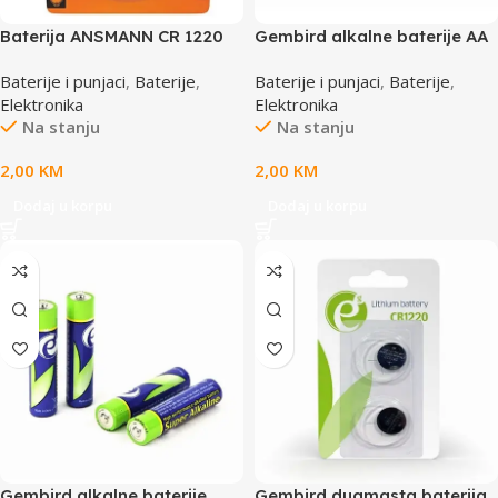
Baterija ANSMANN CR 1220
Gembird alkalne baterije AA
3V,AN 5020062
4kom LR6 1,5V EG-BA-AA4-
Baterije i punjaci
,
Baterije
,
Baterije i punjaci
,
Baterije
,
01
Elektronika
Elektronika
Na stanju
Na stanju
2,00
KM
2,00
KM
Dodaj u korpu
Dodaj u korpu
Gembird alkalne baterije
Gembird dugmasta baterija