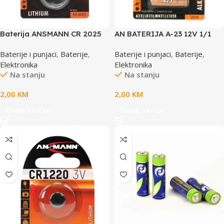
Baterija ANSMANN CR 2025
AN BATERIJA A-23 12V 1/1
3V,AN5020142
ANSMANN,AN5015182
Baterije i punjaci
,
Baterije
,
Baterije i punjaci
,
Baterije
,
Elektronika
Elektronika
Na stanju
Na stanju
2,00
KM
2,00
KM
Dodaj u korpu
Dodaj u korpu