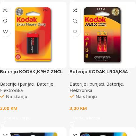
Baterija KODAK,K9HZ ZNCL
Baterija KODAK,LR03,K3A-
9V (887930953435)
2/1 AAA ALKALNA MAX 1,5 V
Baterije i punjaci
,
Baterije
,
Baterije i punjaci
,
Baterije
,
(887930952872)
Elektronika
Elektronika
Na stanju
Na stanju
3,00
KM
3,00
KM
Dodaj u korpu
Dodaj u korpu