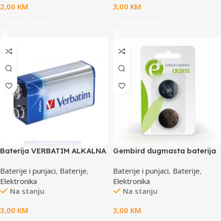
2,00
KM
3,00
KM
Dodaj u korpu
Dodaj u korpu
Baterija VERBATIM ALKALNA
Gembird dugmasta baterija
9V 049924
CR2032 lithium 3V 2kom, EG-
Baterije i punjaci
,
Baterije
,
Baterije i punjaci
,
Baterije
,
BA-CR2032-01
Elektronika
Elektronika
Na stanju
Na stanju
3,00
KM
3,00
KM