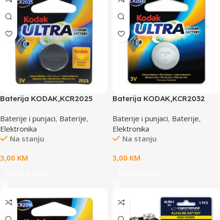
Baterija KODAK,KCR2025
Baterija KODAK,KCR2032
MAX LITHIUM
ULTRA LITHIUM,3
Baterije i punjaci
,
Baterije
,
Baterije i punjaci
,
Baterije
,
3V(887930380514)
V(887930506198)
Elektronika
Elektronika
Na stanju
Na stanju
3,00
KM
3,00
KM
Dodaj u korpu
Dodaj u korpu