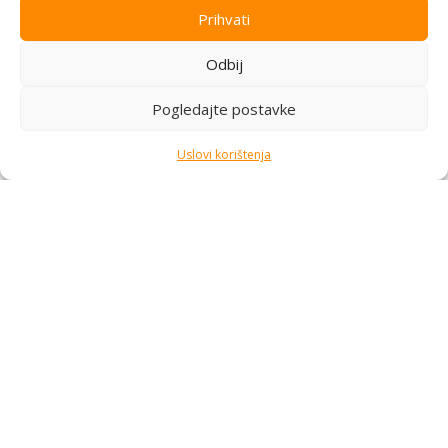
Prihvati
Pratite nas
Odbij
Kategorije
Pogledajte postavke
Kupovina i podrška
Moj račun
Uslovi korištenja
Kontakt informacije
Branilaca Bosne, 75 300 Lukavac
+387 35 555 999
info@pconer.ba
ID: 4210115760008
PDV : 210115760008
Copyright © 2025
PC ONER
, sva prava zadržana. Design by
ED-
Vision
.