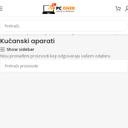
ika
Kućanski aparati i bijela tehnika
Bijela tehnika
Kućanski aparati
Kućanski aparati
Show sidebar
Nisu pronađeni proizvodi koji odgovaraju vašem odabiru.