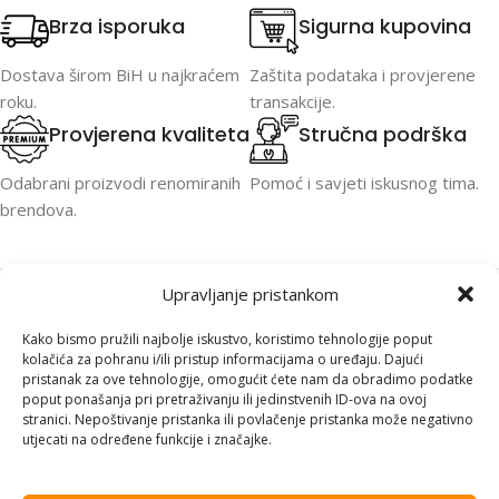
Brza isporuka
Sigurna kupovina
Dostava širom BiH u najkraćem
Zaštita podataka i provjerene
roku.
transakcije.
Provjerena kvaliteta
Stručna podrška
Odabrani proizvodi renomiranih
Pomoć i savjeti iskusnog tima.
brendova.
Upravljanje pristankom
Kako bismo pružili najbolje iskustvo, koristimo tehnologije poput
kolačića za pohranu i/ili pristup informacijama o uređaju. Dajući
pristanak za ove tehnologije, omogućit ćete nam da obradimo podatke
PC ONER je specijalizovan za računare,
poput ponašanja pri pretraživanju ili jedinstvenih ID-ova na ovoj
laptope, komponente i profesionalnu IT
stranici. Nepoštivanje pristanka ili povlačenje pristanka može negativno
utjecati na određene funkcije i značajke.
opremu. Brza isporuka širom BiH, stručna
podrška i pouzdana postprodaja.