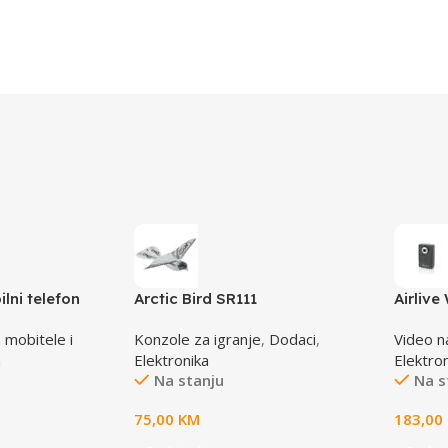
lni telefon
Arctic Bird SR111
Airliv
randžasta
Dual S
 mobitele i
Konzole za igranje
,
Dodaci
,
Video n
a
Elektronika
Elektro
Na stanju
Na s
75,00
KM
183,00