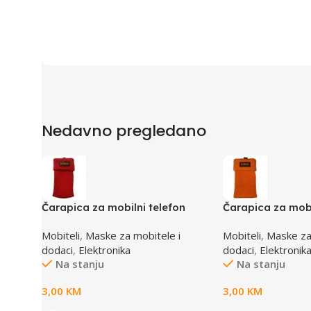
Nedavno pregledano
Čarapica za mobilni telefon
Čarapica za mobi
SBOX MCF-S8 crvena
SBOX MCF-S2 na
Mobiteli
,
Maske za mobitele i
Mobiteli
,
Maske za
65x100mm
65x100mm
dodaci
,
Elektronika
dodaci
,
Elektronik
Na stanju
Na stanju
3,00
KM
3,00
KM