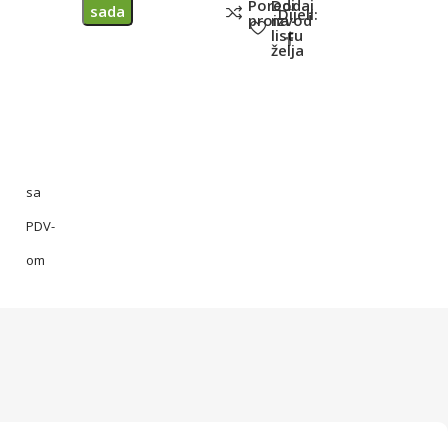
Poredi
Dodaj
sada
Dijeli:
proizvod
na
listu
želja
sa
PDV-
om