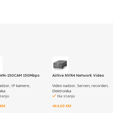
e WN-150CAM 150Mbps
Airlive NVR4 Network Video
tream IP camera
Recorder
adzor
,
IP kamere
,
Video nadzor
,
Serveri, recorderi
,
nika
Elektronika
tanju
Na stanju
KM
464,00
KM