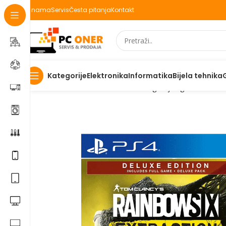
O nama
Servis
Česta pitanja
Kontakt
Elektronika
Informatika
Bijela tehnika
Kategorije
Početna
Elektronika
Konzole za igranje
Igre
Tom Clan