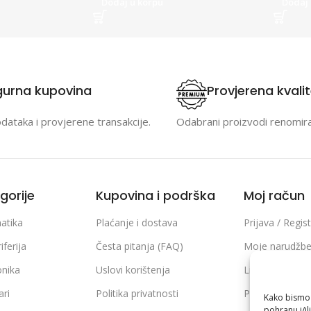
Dodaj u korpu
Dodaj 
gurna kupovina
Provjerena kvali
odataka i provjerene transakcije.
Odabrani proizvodi renomir
gorije
Kupovina i podrška
Moj račun
atika
Plaćanje i dostava
Prijava / Regist
iferija
Česta pitanja (FAQ)
Moje narudžb
onika
Uslovi korištenja
Lista želja
ari
Politika privatnosti
Poređenje pro
Kako bismo p
pohranu i/il