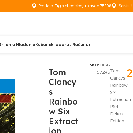
Prodaja: Trg slobode bb, Lukavac 75308
Servis:
Grijanje Hlađenje
Kućanski aparati
Računari
cys Rainbow Six Extraction PS4 Deluxe Edition
SKU:
004-
2
Tom
Tom
57245
Clancys
Clancy
Rainbow
s
Six
Rainbo
Extraction
PS4
w Six
Deluxe
Extract
Edition
ion