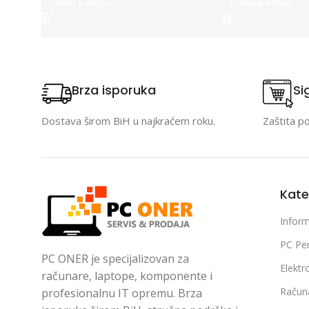
Dodaj u korpu
Dodaj u korpu
Brza isporuka
Si
Dostava širom BiH u najkraćem roku.
Zaštita p
Kate
Inform
PC Per
PC ONER je specijalizovan za
Elektr
računare, laptope, komponente i
Račun
profesionalnu IT opremu. Brza