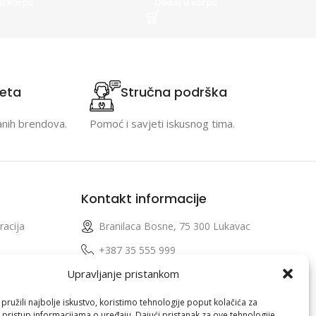
u korpu
Dodaj u korpu
teta
Stručna podrška
anih brendova.
Pomoć i savjeti iskusnog tima.
Kontakt informacije
racija
Branilaca Bosne, 75 300 Lukavac
e
+387 35 555 999
Upravljanje pristankom
info@pconer.ba
izvoda
ID: 4210115760008
ružili najbolje iskustvo, koristimo tehnologije poput kolačića za
i pristup informacijama o uređaju. Dajući pristanak za ove tehnologije,