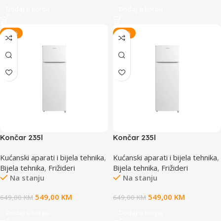
Dodaj u korpu
Dodaj u korpu
-15%
-15%
Končar 235l
Končar 235l
Frižider/Hladnjak TBFE00
Frižider/Hladnjak TBFE00
Kućanski aparati i bijela tehnika
,
Kućanski aparati i bijela tehnika
,
HL235BM
HL235BM
Bijela tehnika
,
Frižideri
Bijela tehnika
,
Frižideri
Na stanju
Na stanju
549,00
KM
549,00
KM
649,00
KM
649,00
KM
Dodaj u korpu
Dodaj u korpu