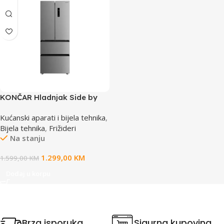
KONČAR Hladnjak Side by
Side HD70391EIM TBFW00
Kućanski aparati i bijela tehnika
,
Bijela tehnika
,
Frižideri
Na stanju
1.299,00
KM
1.599,00
KM
Dodaj u korpu
Brza isporuka
Sigurna kupovina