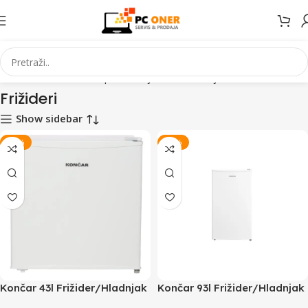
Elektronika
Kućanski aparati i bijela tehnika
Bijela tehnika
Frižideri
Frižideri
Show sidebar
-12%
-19%
Končar 43l Frižider/Hladnjak
Končar 93l Frižider/Hladnjak
TACA00
TACU00 H4893BM