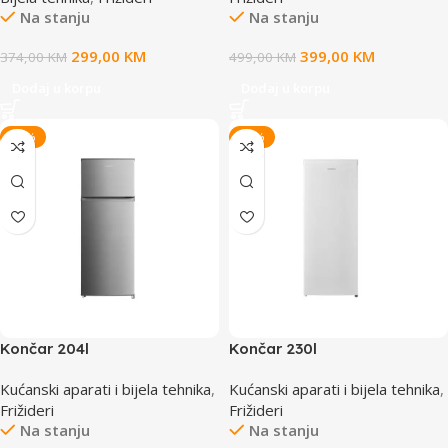
Na stanju
Na stanju
299,00
KM
399,00
KM
374,00
KM
499,00
KM
Dodaj u korpu
Dodaj u korpu
-22%
-22%
Končar 204l
Končar 230l
Frižider/Hladnjak TBFB00
Frižider/Hladnjak TADQ00
Kućanski aparati i bijela tehnika
,
Kućanski aparati i bijela tehnika
,
Frižideri
Frižideri
Na stanju
Na stanju