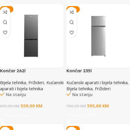
-20%
-15%
Končar 262l
Končar 235l
Frižider/Hladnjak TBEQ00
Frižider/Hladnjak TBFF00
Bijela tehnika
,
Frižideri
,
Kućanski
Kućanski aparati i bijela tehnika
,
HC55262IM
HL235IM
aparati i bijela tehnika
Bijela tehnika
,
Frižideri
Na stanju
Na stanju
559,00
KM
595,00
KM
699,00
KM
700,00
KM
Dodaj u korpu
Dodaj u korpu
-15%
-17%