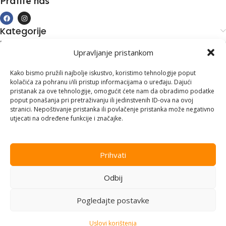
Pratite nas
Kategorije
Kupovina i podrška
Upravljanje pristankom
Moj račun
Kontakt informacije
Kako bismo pružili najbolje iskustvo, koristimo tehnologije poput
kolačića za pohranu i/ili pristup informacijama o uređaju. Dajući
Branilaca Bosne, 75 300 Lukavac
pristanak za ove tehnologije, omogućit ćete nam da obradimo podatke
poput ponašanja pri pretraživanju ili jedinstvenih ID-ova na ovoj
+387 35 555 999
stranici. Nepoštivanje pristanka ili povlačenje pristanka može negativno
utjecati na određene funkcije i značajke.
info@pconer.ba
ID: 4210115760008
Prihvati
PDV : 210115760008
Odbij
Copyright © 2025
PC ONER
, sva prava zadržana. Design by
ED-
Vision
.
Pogledajte postavke
Uslovi korištenja