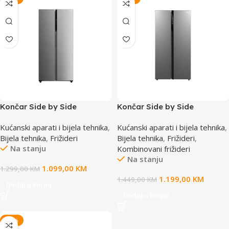
Končar Side by Side
Končar Side by Side
Hladnjak HD90460EIM
Hladnjak HD90548EIM
Kućanski aparati i bijela tehnika
,
Kućanski aparati i bijela tehnika
,
TBET00
Bijela tehnika
,
Frižideri
Bijela tehnika
,
Frižideri
,
Na stanju
Kombinovani frižideri
Na stanju
1.099,00
KM
1.299,00
KM
1.199,00
KM
1.449,00
KM
Dodaj u korpu
Dodaj u korpu
-19%