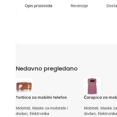
Opis proizvoda
Recenzije
Dost
Nedavno pregledano
Torbica za mobilni telefon
Čarapica za mobi
SBOX MCF-02 M 110x45x17mm
SBOX MCF-S1 ro
Mobiteli
,
Maske za mobitele i
Mobiteli
,
Maske za
dodaci
,
Elektronika
dodaci
,
Elektronik