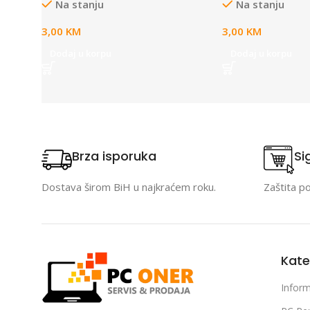
Na stanju
Na stanju
3,00
KM
3,00
KM
Dodaj u korpu
Dodaj u korpu
Brza isporuka
Si
Dostava širom BiH u najkraćem roku.
Zaštita p
Kate
Inform