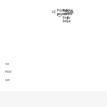
Poredi
Dodaj
Dijeli:
proizvod
na
listu
želja
sa
PDV-
om