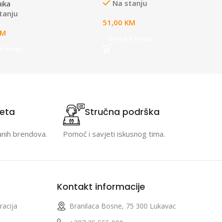
Na stanju
nika
tanju
51,00
KM
KM
Dodaj u korpu
u korpu
teta
Stručna podrška
anih brendova.
Pomoć i savjeti iskusnog tima.
Kontakt informacije
racija
Branilaca Bosne, 75 300 Lukavac