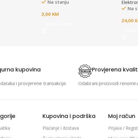
Na stanju
Elektro
Na s
3,00
KM
24,00
Dodaj u korpu
Dodaj 
gurna kupovina
Provjerena kvali
odataka i provjerene transakcije.
Odabrani proizvodi renomir
gorije
Kupovina i podrška
Moj račun
atika
Plaćanje i dostava
Prijava / Regist