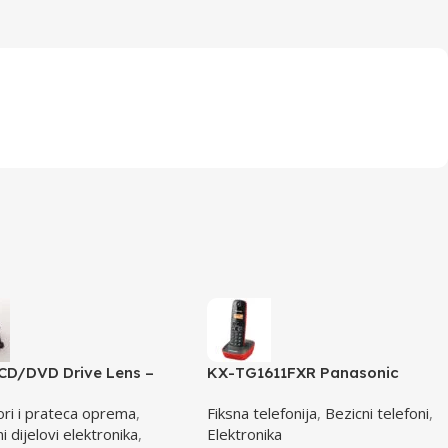
CD/DVD Drive Lens –
KX-TG1611FXR Panasonic
AE-HD65
telefon crno/crveni DECT CID
ori i prateca oprema
,
Fiksna telefonija
,
Bezicni telefoni
,
 dijelovi elektronika
,
Elektronika