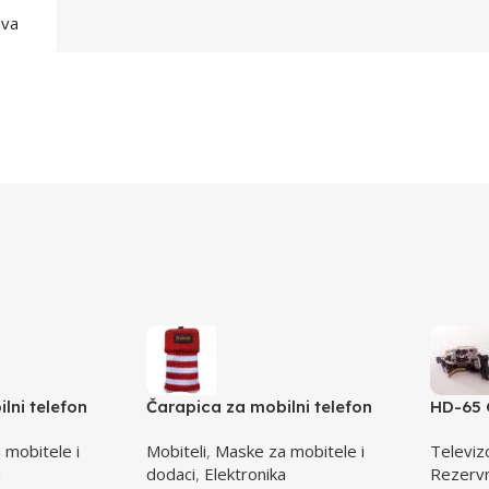
ava
lni telefon
Čarapica za mobilni telefon
HD-65 
za 65x100mm
SBOX MCF-S12 crveno-bijela
laser 
 mobitele i
Mobiteli
,
Maske za mobitele i
Televiz
65x100mm
a
dodaci
,
Elektronika
Rezervni