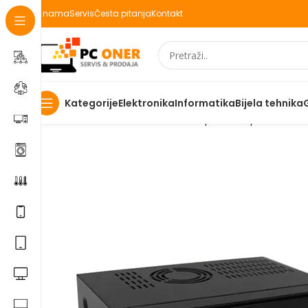
O nama
Servis
Česta pitanja
Kontakt
Elektronika
Informatika
Bijela tehnika
Kategorije
Početna
Elektronika
Televizori i prateca oprema
Osta