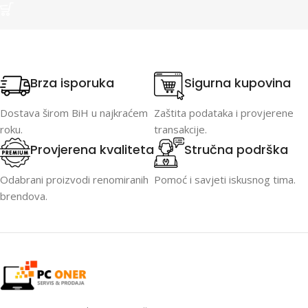
Brza isporuka
Sigurna kupovina
Dostava širom BiH u najkraćem
Zaštita podataka i provjerene
roku.
transakcije.
Provjerena kvaliteta
Stručna podrška
Odabrani proizvodi renomiranih
Pomoć i savjeti iskusnog tima.
brendova.