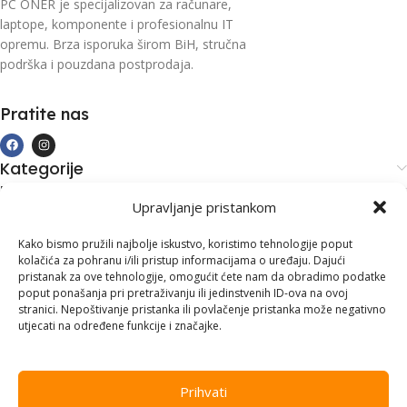
PC ONER je specijalizovan za računare,
laptope, komponente i profesionalnu IT
opremu. Brza isporuka širom BiH, stručna
podrška i pouzdana postprodaja.
Pratite nas
Kategorije
Kupovina i podrška
Upravljanje pristankom
Moj račun
Kontakt informacije
Kako bismo pružili najbolje iskustvo, koristimo tehnologije poput
kolačića za pohranu i/ili pristup informacijama o uređaju. Dajući
Branilaca Bosne, 75 300 Lukavac
pristanak za ove tehnologije, omogućit ćete nam da obradimo podatke
poput ponašanja pri pretraživanju ili jedinstvenih ID-ova na ovoj
+387 35 555 999
stranici. Nepoštivanje pristanka ili povlačenje pristanka može negativno
utjecati na određene funkcije i značajke.
info@pconer.ba
ID: 4210115760008
Prihvati
PDV : 210115760008