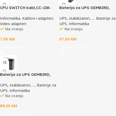
CPU SWITCH kabl,CC-138-
Baterija za UPS GEMBIRD,
6,25M/15M+6M+6M, GEMBIRD
12V 12 AH BAT-12V12AH
Informatika
,
Kablovi i adapteri
,
UPS, stabilizatori, ...
,
Baterije za
Video adapteri
UPS
,
Informatika
Na stanju
Na stanju
7,00
KM
67,00
KM
Dodaj u korpu
Dodaj u korpu
Baterija za UPS GEMBIRD,
12V 17 AH BAT-12V17AH/4
UPS, stabilizatori, ...
,
Baterije za
UPS
,
Informatika
Na stanju
88,00
KM
Dodaj u korpu