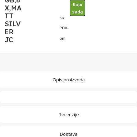
GB,8
Kupi
X,MA
sada
TT
sa
SILV
PDV-
ER
JC
om
Opis proizvoda
Recenzije
Dostava