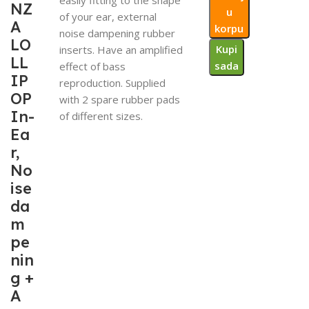
NZ
u
of your ear, external
A
korpu
noise dampening rubber
LO
Kupi
inserts. Have an amplified
LL
sada
effect of bass
IP
reproduction. Supplied
OP
with 2 spare rubber pads
In-
of different sizes.
Ea
r,
No
ise
da
m
pe
nin
g +
A