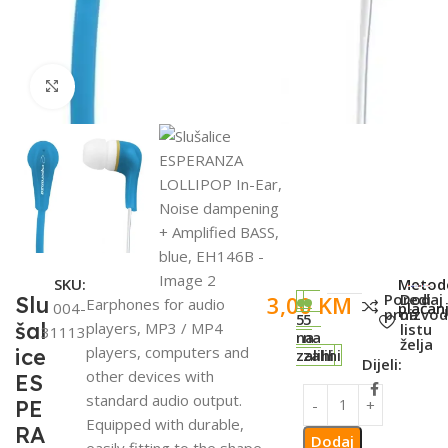
Click to enlarge
SKU:
Metod
Poredi
Dodaj
3,00
KM
Slu
Earphones for audio
004-
plaćanj
proizvo
na
5
5
šal
players, MP3 / MP4
listu
31113
na
na
želja
players, computers and
ice
zalihi
zalihi
Dijeli:
other devices with
ES
standard audio output.
PE
Equipped with durable,
RA
Dodaj
easily fitting to the shape