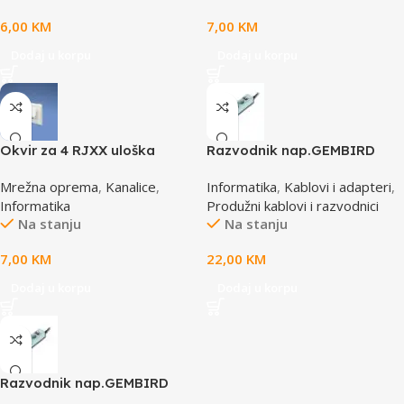
6,00
KM
7,00
KM
Dodaj u korpu
Dodaj u korpu
Okvir za 4 RJXX uloška
Razvodnik nap.GEMBIRD
T70FH4IW
SPG3-B-6C, 5 utičnica,
Mrežna oprema
,
Kanalice
,
Informatika
,
Kablovi i adapteri
,
prekidač, 1,8M, osigurač,
Informatika
Produžni kablovi i razvodnici
prenaponska zaštita
Na stanju
Na stanju
7,00
KM
22,00
KM
Dodaj u korpu
Dodaj u korpu
Razvodnik nap.GEMBIRD
SPG3-B-15C, 5 uticnica,