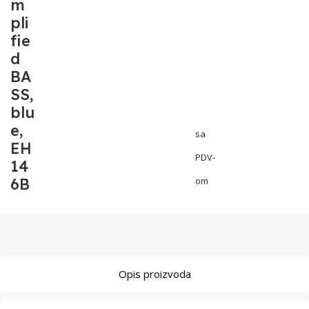
m
pli
fie
d
BA
SS,
blu
e,
sa
EH
PDV-
14
6B
om
Opis proizvoda