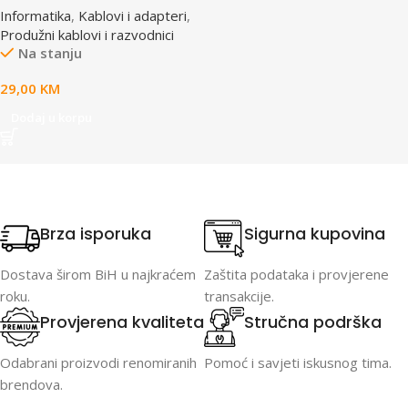
Informatika
,
Kablovi i adapteri
,
prekidac, 4,5m, osigurač,
Produžni kablovi i razvodnici
prenaponska zaštita
Na stanju
29,00
KM
Dodaj u korpu
Brza isporuka
Sigurna kupovina
Dostava širom BiH u najkraćem
Zaštita podataka i provjerene
roku.
transakcije.
Provjerena kvaliteta
Stručna podrška
Odabrani proizvodi renomiranih
Pomoć i savjeti iskusnog tima.
brendova.