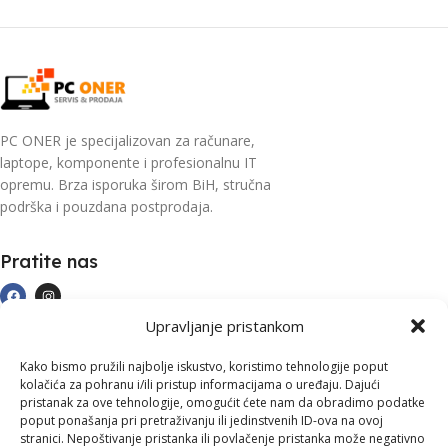
PC ONER je specijalizovan za računare,
laptope, komponente i profesionalnu IT
opremu. Brza isporuka širom BiH, stručna
podrška i pouzdana postprodaja.
Pratite nas
Kategorije
Upravljanje pristankom
Kupovina i podrška
Kako bismo pružili najbolje iskustvo, koristimo tehnologije poput
Moj račun
kolačića za pohranu i/ili pristup informacijama o uređaju. Dajući
Kontakt informacije
pristanak za ove tehnologije, omogućit ćete nam da obradimo podatke
poput ponašanja pri pretraživanju ili jedinstvenih ID-ova na ovoj
Branilaca Bosne, 75 300 Lukavac
stranici. Nepoštivanje pristanka ili povlačenje pristanka može negativno