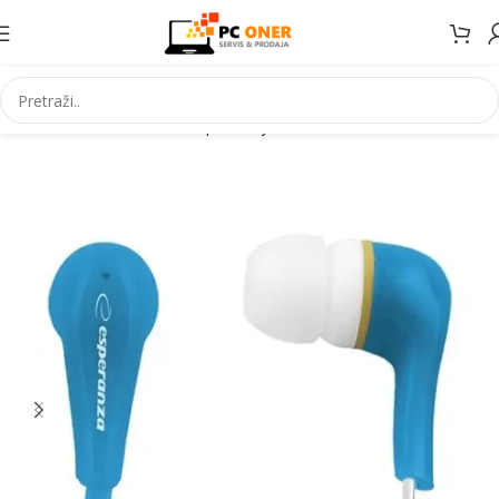
Početna
Informatika
PC periferija
Slušalice