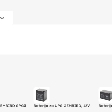
ava
GEMBIRD SPG3-
Baterija za UPS GEMBIRD, 12V
Bateri
, prekidac,
4,5 AH BAT-12V4.5AH
12 AH 