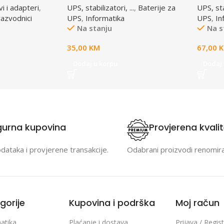
i i adapteri
,
UPS, stabilizatori, ...
,
Baterije za
UPS, stab
 prenaponska
razvodnici
UPS
,
Informatika
UPS
,
In
Na stanju
Na s
35,00
KM
67,00
Dodaj u korpu
Dodaj 
gurna kupovina
Provjerena kvali
odataka i provjerene transakcije.
Odabrani proizvodi renomir
gorije
Kupovina i podrška
Moj račun
atika
Plaćanje i dostava
Prijava / Regist