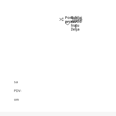
Poredi
Dodaj
Dijeli:
proizvod
na
listu
želja
sa
PDV-
om