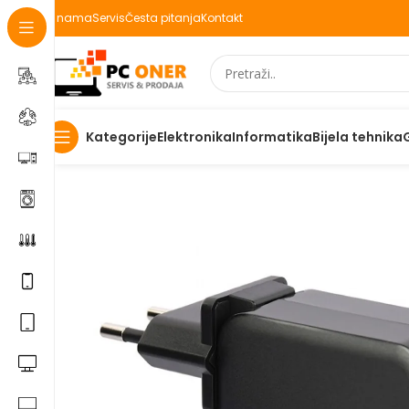
O nama
Servis
Česta pitanja
Kontakt
Elektronika
Informatika
Bijela tehnika
Kategorije
Početna
Informatika
Racunari
Dodaci za notebook
AC