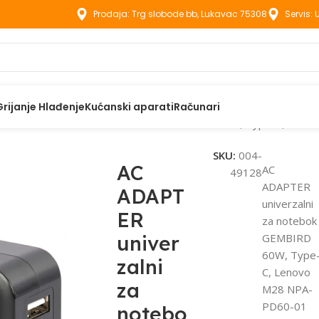
Prodaja: Trg slobode bb, Lukavac 75308
Servis:
Grijanje Hlađenje
Kućanski aparati
Računari
 ADAPTER univerzalni za notebok GEMBIRD 60W, Type-C, Len
SKU:
004-
AC
AC
49128
ADAPTER
ADAPT
univerzalni
ER
za notebok
univer
GEMBIRD
60W, Type
zalni
C, Lenovo
za
M28 NPA-
PD60-01
notebo