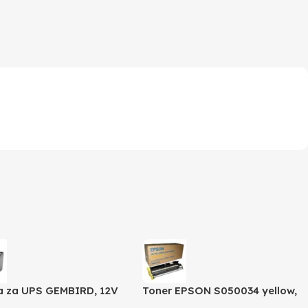
ja za UPS GEMBIRD, 12V
Toner EPSON S050034 yellow,
BAT-12V12AH
za ACL2000