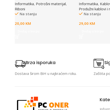
Informatika
,
Potrošni materijal
,
Informatika
,
Kablov
(A4)S015633
4,5m, osigurač,
Riboni
Produžni kablovi i 
zaštita
Na stanju
Na stanju
20,00
KM
29,00
KM
Dodaj u korpu
Dodaj u korpu
Brza isporuka
Si
Dostava širom BiH u najkraćem roku.
Zaštita p
Kate
Inform