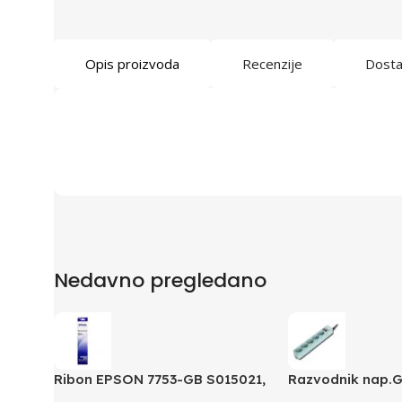
Opis proizvoda
Recenzije
Dost
Nedavno pregledano
Ribon EPSON 7753-GB S015021,
Razvodnik nap.
LQ 300 350 /4X0/5X0/8X0
B-15C, 5 uticnica