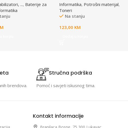
ilizatori, ...
,
Baterije za
Informatika
,
Potrošni materijal
,
formatika
Toneri
tanju
Na stanju
KM
123,00
KM
u korpu
Dodaj u korpu
teta
Stručna podrška
anih brendova.
Pomoć i savjeti iskusnog tima.
Kontakt informacije
racija
Branilaca Bosne, 75 300 Lukavac