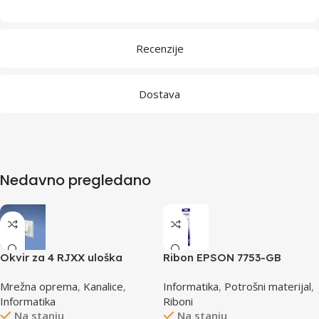
Recenzije
Dostava
Nedavno pregledano
Okvir za 4 RJXX uloška
Ribon EPSON 7753-GB
T70FH4IW
S015021, LQ 300 350
Mrežna oprema
,
Kanalice
,
Informatika
,
Potrošni materijal
,
/4X0/5X0/8X0 (A4)S015633
Informatika
Riboni
Na stanju
Na stanju