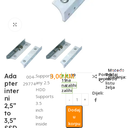
Click to enlarge
SKU:
Metode
Poredi
Dodaj
3,00
KM
Ada
19
Supports
004-
plaćanja:
proizvod
na
19
na
pter
any 2.5
listu
29774
na
zalihi
želja
HDD
inter
zalihi
Dijeli:
Supports
ni
3.5
2,5”
Dodaj
inch
to
u
bay
3,5”
korpu
inside