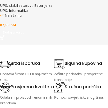
12V 12 AH BAT-12V12AH
UPS, stabilizatori, ...
,
Baterije za
UPS
,
Informatika
Na stanju
67,00
KM
Dodaj u korpu
Brza isporuka
Sigurna kupovina
Dostava širom BiH u najkraćem
Zaštita podataka i provjerene
roku.
transakcije.
Provjerena kvaliteta
Stručna podrška
Odabrani proizvodi renomiranih
Pomoć i savjeti iskusnog tima.
brendova.