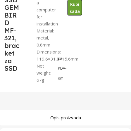
SSD
a
Kupi
GEM
computer
sada
BIR
for
D
installation
MF-
Material:
321,
metal,
brac
0.8mm
Dimensions:
ket
sa
119.6×31.8×15.6mm
za
Net
SSD
PDV-
weight:
om
67g
Opis proizvoda