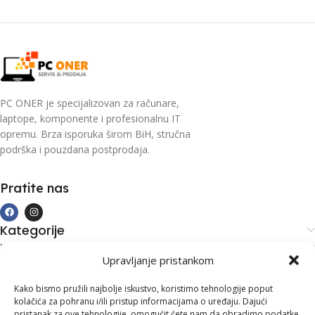
PC ONER je specijalizovan za računare,
laptope, komponente i profesionalnu IT
opremu. Brza isporuka širom BiH, stručna
podrška i pouzdana postprodaja.
Pratite nas
Kategorije
Kupovina i podrška
Upravljanje pristankom
Moj račun
Kontakt informacije
Kako bismo pružili najbolje iskustvo, koristimo tehnologije poput
kolačića za pohranu i/ili pristup informacijama o uređaju. Dajući
Branilaca Bosne, 75 300 Lukavac
pristanak za ove tehnologije, omogućit ćete nam da obradimo podatke