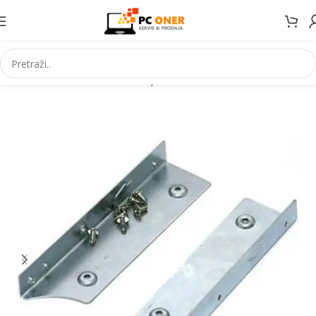
Početna
Informatika
PC komponente
Dodaci za kucišta