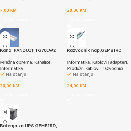
7,00
KM
20,00
KM
Dodaj u korpu
Dodaj u korpu
Kanal PANDUIT TG70IW2
Razvodnik nap.GEMBIRD
SPG3-B-10C, 5 utičnica,
Mrežna oprema
,
Kanalice
,
Informatika
,
Kablovi i adapteri
,
prekidač,3m, osigurač,
Informatika
Produžni kablovi i razvodnici
prenaponska zaštita
Na stanju
Na stanju
20,00
KM
24,00
KM
Dodaj u korpu
Dodaj u korpu
Baterija za UPS GEMBIRD,