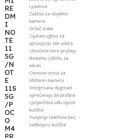
MI
i padova
RE
Zaštita za objektiv
DM
kamere
I
Držač trake
NO
Ojačani uglovi za
TE
apsorpciju sile udara
11
Izbočene ivice pružaju
5G
dodatnu zaštitu za
/N
ekran
OT
Osnovni izrezi za
E
utičnice i kameru
11S
Integrisana dugmad
sprečavaju da prašina
5G
i prljavština uđu ispod
/P
kućišta
OC
Punjenje telefona bez
O
vađenja iz kućišta
M4
PR