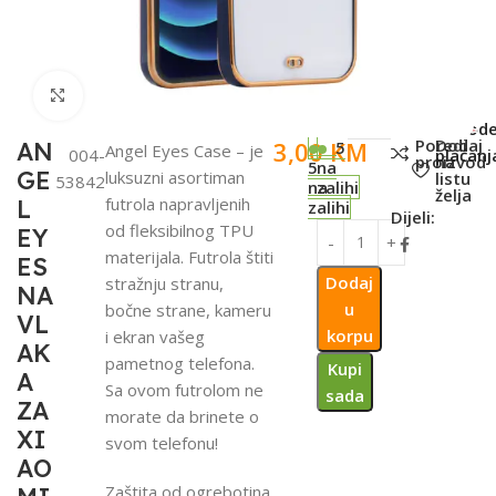
Click to enlarge
SKU:
Metod
Poredi
Dodaj
3,00
KM
AN
5
Angel Eyes Case – je
004-
plaćanj
proizvod
na
5
na
GE
luksuzni asortiman
listu
53842
na
zalihi
želja
futrola napravljenih
L
zalihi
Dijeli:
od fleksibilnog TPU
EY
materijala. Futrola štiti
ES
Dodaj
stražnju stranu,
NA
u
bočne strane, kameru
VL
korpu
i ekran vašeg
AK
pametnog telefona.
Kupi
A
Sa ovom futrolom ne
sada
ZA
morate da brinete o
XI
svom telefonu!
AO
Zaštita od ogrebotina