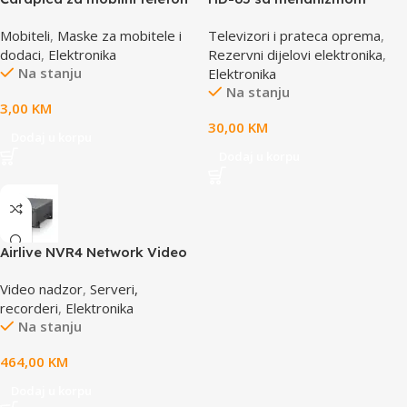
SBOX MCF-S3 pink-roza
CD/DVD Drive Lens – laser
Mobiteli
,
Maske za mobitele i
Televizori i prateca oprema
,
65x100mm
AE-HD65M
dodaci
,
Elektronika
Rezervni dijelovi elektronika
,
Na stanju
Elektronika
Na stanju
3,00
KM
30,00
KM
Dodaj u korpu
Dodaj u korpu
Airlive NVR4 Network Video
Recorder
Video nadzor
,
Serveri,
recorderi
,
Elektronika
Na stanju
464,00
KM
Dodaj u korpu