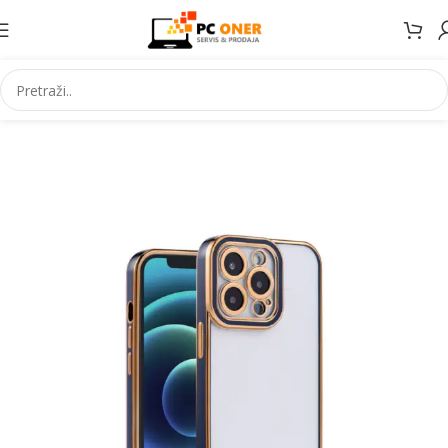
Početna
Elektronika
Mobiteli
Maske za mobitele i dodaci