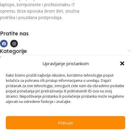
laptope, komponente i profesionalnu IT
opremu. Brza isporuka širom BiH, stručna
podrška i pouzdana postprodaja.
Pratite nas
Kategorije
Kupovina i podrška
Upravljanje pristankom
Moj račun
Kontakt informacije
Kako bismo pružili najbolje iskustvo, koristimo tehnologije poput
kolačića za pohranu i/ili pristup informacijama o uređaju. Dajući
Branilaca Bosne, 75 300 Lukavac
pristanak za ove tehnologije, omogućit ćete nam da obradimo podatke
poput ponašanja pri pretraživanju ili jedinstvenih ID-ova na ovoj
+387 35 555 999
stranici. Nepoštivanje pristanka ili povlačenje pristanka može negativno
utjecati na određene funkcije i značajke.
info@pconer.ba
ID: 4210115760008
Prihvati
PDV : 210115760008