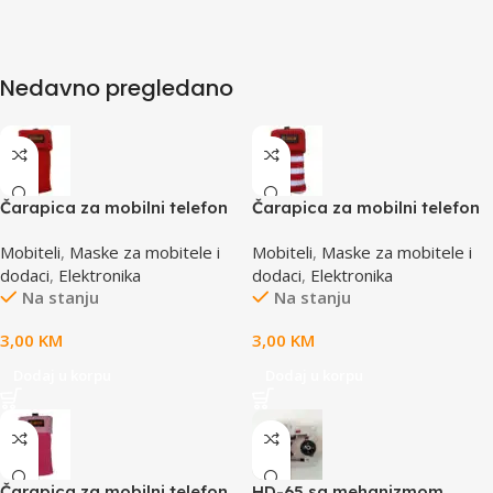
Nedavno pregledano
Čarapica za mobilni telefon
Čarapica za mobilni telefon
SBOX MCF-S8 crvena
SBOX MCF-S12 crveno-bijela
Mobiteli
,
Maske za mobitele i
Mobiteli
,
Maske za mobitele i
65x100mm
65x100mm
dodaci
,
Elektronika
dodaci
,
Elektronika
Na stanju
Na stanju
3,00
KM
3,00
KM
Dodaj u korpu
Dodaj u korpu
Čarapica za mobilni telefon
HD-65 sa mehanizmom