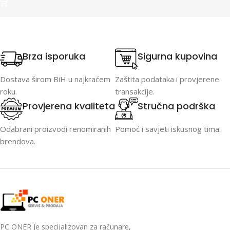
Brza isporuka
Sigurna kupovina
Dostava širom BiH u najkraćem
Zaštita podataka i provjerene
roku.
transakcije.
Provjerena kvaliteta
Stručna podrška
Odabrani proizvodi renomiranih
Pomoć i savjeti iskusnog tima.
brendova.
PC ONER je specijalizovan za računare,