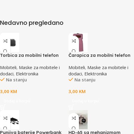
Nedavno pregledano
Torbica za mobilni telefon
Čarapica za mobilni telefon
SBOX MCF-34BL S
SBOX MCF-S1 roza
Mobiteli
,
Maske za mobitele i
Mobiteli
,
Maske za mobitele i
65x100mm
dodaci
,
Elektronika
dodaci
,
Elektronika
Na stanju
Na stanju
3,00
KM
3,00
KM
Dodaj u korpu
Dodaj u korpu
Punjiva baterije Powerbank
HD-65 sa mehanizmom