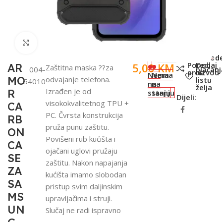
Click to enlarge
SKU:
Metod
Poredi
Dodaj
5,00
KM
AR
Zaštitna maska ??za
004-
plaćanj
proizvod
na
Nema
Nema
MO
odvajanje telefona.
listu
54010
na
na
želja
Izrađen je od
R
stanju
stanju
Dijeli:
visokokvalitetnog TPU +
CA
PC. Čvrsta konstrukcija
RB
pruža punu zaštitu.
ON
Povišeni rub kućišta i
CA
ojačani uglovi pružaju
SE
zaštitu. Nakon napajanja
ZA
kućišta imamo slobodan
SA
pristup svim daljinskim
MS
upravljačima i struji.
UN
Slučaj ne radi ispravno