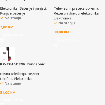
Li-Ion Polymer 1500mAh
CD/DVD Drive Lens – laser
Elektronika
,
Baterije i punjaci
,
Televizori i prateca oprema
,
168267 MANHATTAN
AE-HD65M
Punjive baterije
Rezervni dijelovi elektronika
,
Na stanju
Elektronika
Na stanju
7,00
KM
30,00
KM
Dodaj u korpu
Dodaj u korpu
KX-TG1611FXR Panasonic
telefon crno/crveni DECT
Fiksna telefonija
,
Bezicni
CID
telefoni
,
Elektronika
Na stanju
51,00
KM
Dodaj u korpu