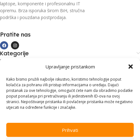
laptope, komponente i profesionalnu IT
opremu. Brza isporuka širom BiH, stručna
podrška i pouzdana postprodaja.
Pratite nas
Kategorije
Kupovina i podrška
Upravljanje pristankom
Moj račun
Kontakt informacije
Kako bismo pružili najbolje iskustvo, koristimo tehnologije poput
kolačića za pohranu i/ili pristup informacijama o uređaju. Dajući
Branilaca Bosne, 75 300 Lukavac
pristanak za ove tehnologije, omogućit ćete nam da obradimo podatke
poput ponašanja pri pretraživanju ili jedinstvenih ID-ova na ovoj
+387 35 555 999
stranici. Nepoštivanje pristanka ili povlačenje pristanka može negativno
utjecati na određene funkcije i značajke.
info@pconer.ba
ID: 4210115760008
Prihvati
PDV : 210115760008