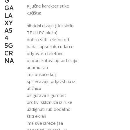
G
Ključne karakteristike
GA
kućišta:
LA
XY
hibridni dizajn (fleksibilni
A5
TPU i PC ploča)
4
dobro štiti telefon od
5G
pada i apsorbira udarce
CR
odgovara telefonu
NA
ojačani kutovi apsorbiraju
udarnu silu
ima utikače koji
sprječavaju prljavštinu iz
utičnica
osigurava sigurnost
protiv iskliznuća iz ruke
uzdignuti rub dodatno
štiti ekran
ima sve izreze (za
popravak, punjač, ??