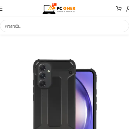
Početna
Elektronika
Mobiteli
Maske za mobitele i dodaci