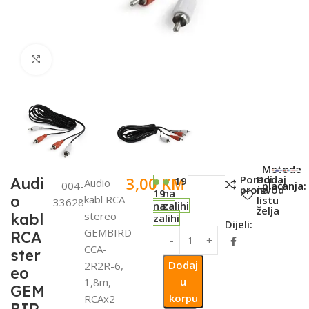
Click to enlarge
SKU:
Metode
Poredi
Dodaj
3,00
KM
Audi
19
Audio
004-
plaćanja:
proizvod
na
19
na
o
kabl RCA
listu
33628
na
zalihi
želja
stereo
kabl
zalihi
Dijeli:
GEMBIRD
RCA
CCA-
ster
Dodaj
2R2R-6,
eo
u
1,8m,
GEM
korpu
RCAx2