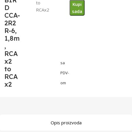
BIR
to
Kupi
D
RCAx2
sada
CCA-
2R2
R-6,
1,8m
,
RCA
x2
sa
to
PDV-
RCA
x2
om
Opis proizvoda