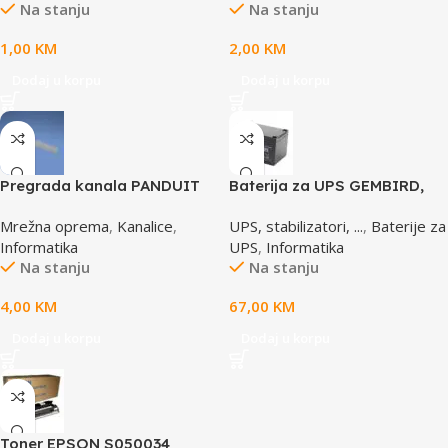
Na stanju
Na stanju
1,00
KM
2,00
KM
Dodaj u korpu
Dodaj u korpu
Pregrada kanala PANDUIT
Baterija za UPS GEMBIRD,
TGDW2
12V 12 AH BAT-12V12AH
Mrežna oprema
,
Kanalice
,
UPS, stabilizatori, ...
,
Baterije za
Informatika
UPS
,
Informatika
Na stanju
Na stanju
4,00
KM
67,00
KM
Dodaj u korpu
Dodaj u korpu
Toner EPSON S050034