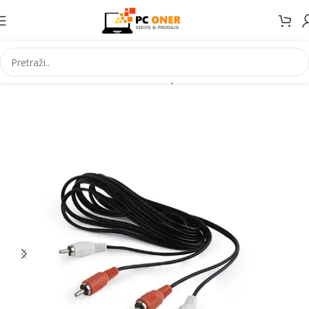
Početna
Informatika
Kablovi i adapteri
Audio kablovi