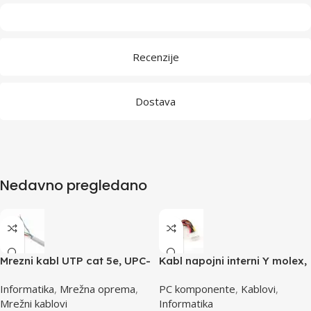
Recenzije
Dostava
Nedavno pregledano
Mrezni kabl UTP cat 5e, UPC-
Kabl napojni interni Y molex,
5004E po metru GEMBIRD
GEMBIRD CC-PSU-1 molex
Informatika
,
Mrežna oprema
,
PC komponente
,
Kablovi
,
4pin 1x female to 2x male
Mrežni kablovi
Informatika