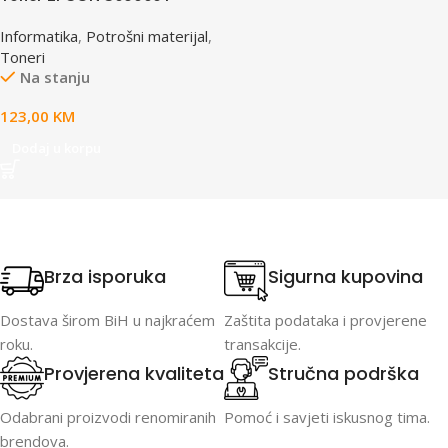
yellow, za ACL2000
Informatika
,
Potrošni materijal
,
Toneri
Na stanju
123,00
KM
Dodaj u korpu
Brza isporuka
Sigurna kupovina
Dostava širom BiH u najkraćem
Zaštita podataka i provjerene
roku.
transakcije.
Provjerena kvaliteta
Stručna podrška
Odabrani proizvodi renomiranih
Pomoć i savjeti iskusnog tima.
brendova.