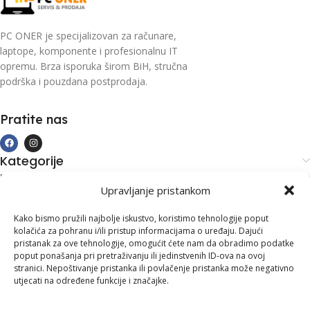
PC ONER je specijalizovan za računare,
laptope, komponente i profesionalnu IT
opremu. Brza isporuka širom BiH, stručna
podrška i pouzdana postprodaja.
Pratite nas
Kategorije
Kupovina i podrška
Upravljanje pristankom
Moj račun
Kontakt informacije
Kako bismo pružili najbolje iskustvo, koristimo tehnologije poput
kolačića za pohranu i/ili pristup informacijama o uređaju. Dajući
Branilaca Bosne, 75 300 Lukavac
pristanak za ove tehnologije, omogućit ćete nam da obradimo podatke
poput ponašanja pri pretraživanju ili jedinstvenih ID-ova na ovoj
+387 35 555 999
stranici. Nepoštivanje pristanka ili povlačenje pristanka može negativno
utjecati na određene funkcije i značajke.
info@pconer.ba