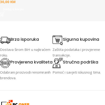
30,00
KM
Dodaj u korpu
Brza isporuka
Sigurna kupovina
Dostava širom BiH u najkraćem
Zaštita podataka i provjerene
roku.
transakcije.
Provjerena kvaliteta
Stručna podrška
Odabrani proizvodi renomiranih
Pomoć i savjeti iskusnog tima.
brendova.