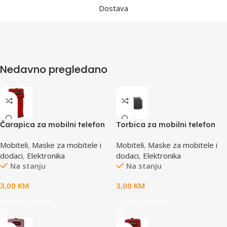
Dostava
Nedavno pregledano
Čarapica za mobilni telefon
Torbica za mobilni telefon
SBOX MCF-S8 crvena
SBOX MCF-34BL S
Mobiteli
,
Maske za mobitele i
Mobiteli
,
Maske za mobitele i
65x100mm
dodaci
,
Elektronika
dodaci
,
Elektronika
Na stanju
Na stanju
3,00
KM
3,00
KM
Dodaj u korpu
Dodaj u korpu