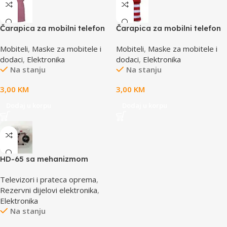
Čarapica za mobilni telefon
Čarapica za mobilni telefon
SBOX MCF-S1 roza
SBOX MCF-S12 crveno-bijela
Mobiteli
,
Maske za mobitele i
Mobiteli
,
Maske za mobitele i
65x100mm
65x100mm
dodaci
,
Elektronika
dodaci
,
Elektronika
Na stanju
Na stanju
3,00
KM
3,00
KM
Dodaj u korpu
Dodaj u korpu
HD-65 sa mehanizmom
CD/DVD Drive Lens – laser
Televizori i prateca oprema
,
AE-HD65M
Rezervni dijelovi elektronika
,
Elektronika
Na stanju