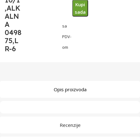
10/1
Kupi
,ALK
sada
ALN
A
sa
0498
PDV-
75,L
R-6
om
Opis proizvoda
Recenzije