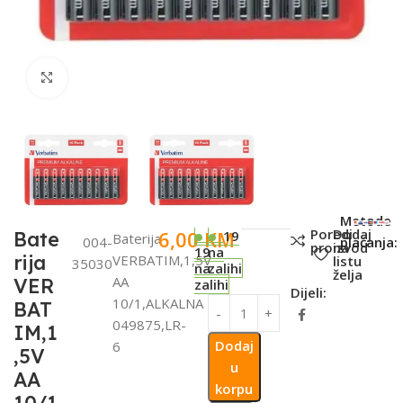
Click to enlarge
SKU:
Metode
Poredi
Dodaj
6,00
KM
Bate
19
Baterija
004-
plaćanja:
proizvod
na
19
na
rija
VERBATIM,1,5V
listu
35030
na
zalihi
želja
AA
VER
zalihi
Dijeli:
10/1,ALKALNA
BAT
049875,LR-
IM,1
Dodaj
6
,5V
u
AA
korpu