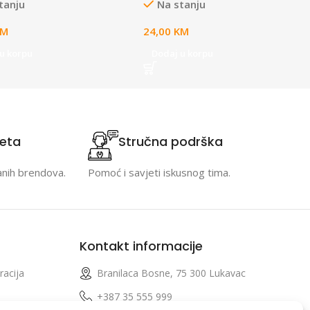
tanju
Na stanju
KM
24,00
KM
u korpu
Dodaj u korpu
teta
Stručna podrška
anih brendova.
Pomoć i savjeti iskusnog tima.
Kontakt informacije
racija
Branilaca Bosne, 75 300 Lukavac
e
+387 35 555 999