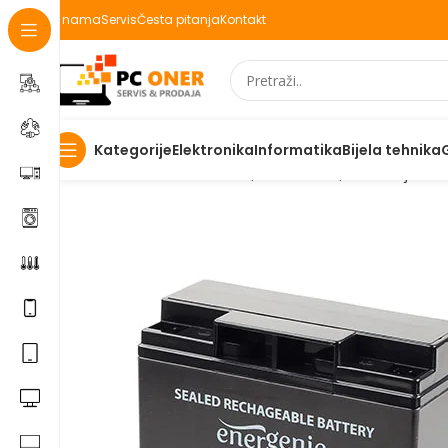
O nama
Servis
Česta pitanja
Kontakt
Elektronika
Informatika
Bijela tehnika
Kategorije
Početna
Informatika
UPS, stabilizatori, ...
Baterije za