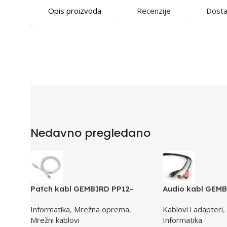
Opis proizvoda
Recenzije
Dost
Nedavno pregledano
Patch kabl GEMBIRD PP12-
Audio kabl GEMB
0.5M, 0,5m, cat.5e, grey
3,5mm stereo to 
Informatika
,
Mrežna oprema
,
Kablovi i adapteri
,
Mrežni kablovi
Informatika