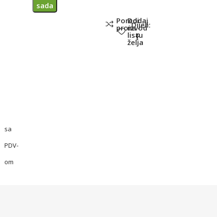
sada
Poredi
Dodaj
Dijeli:
proizvod
na
listu
želja
sa
PDV-
om