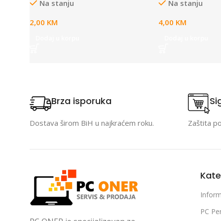
Na stanju
Na stanju
2,00
KM
4,00
KM
Dodaj u korpu
Dodaj u korpu
Brza isporuka
Si
Dostava širom BiH u najkraćem roku.
Zaštita p
Kate
Inform
PC Per