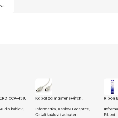
ava
IRD CCA-458,
Kabal za master switch,
Ribon 
2 phono, 1,5m
MD6M/MD6M, CC-143-6,
LQ 300
Audio kablovi
,
Informatika
,
Kablovi i adapteri
,
Informa
GEMBIRD
(A4)S0
Ostali kablovi i adapteri
Riboni