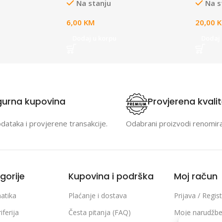
Na stanju
Na s
6,00
KM
20,00
Dodaj u korpu
Dodaj 
gurna kupovina
Provjerena kvali
odataka i provjerene transakcije.
Odabrani proizvodi renomir
gorije
Kupovina i podrška
Moj račun
atika
Plaćanje i dostava
Prijava / Regist
iferija
Česta pitanja (FAQ)
Moje narudžb