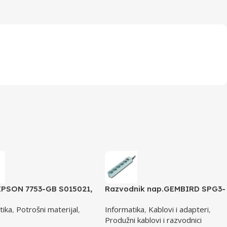
EPSON 7753-GB S015021,
Razvodnik nap.GEMBIRD SPG3-
 350 /4X0/5X0/8X0
B-10C, 5 utičnica, prekidač,3m,
tika
,
Potrošni materijal
,
Informatika
,
Kablovi i adapteri
,
15633
osigurač, prenaponska zaštita
Produžni kablovi i razvodnici