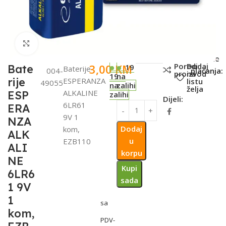
Click to enlarge
SKU:
Metode
Poredi
Dodaj
3,00
KM
Bate
19
Baterije
004-
plaćanja:
proizvod
na
19
na
rije
ESPERANZA
listu
49055
na
zalihi
želja
ALKALINE
ESP
zalihi
Dijeli:
6LR61
ERA
9V 1
NZA
Dodaj
kom,
ALK
u
EZB110
ALI
korpu
NE
Kupi
6LR6
sada
1 9V
1
sa
kom,
PDV-