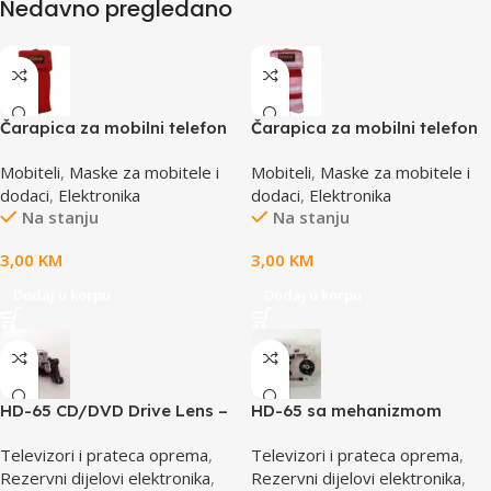
Nedavno pregledano
Čarapica za mobilni telefon
Čarapica za mobilni telefon
SBOX MCF-S8 crvena
SBOX MCF-S16 crveno-roza-
Mobiteli
,
Maske za mobitele i
Mobiteli
,
Maske za mobitele i
65x100mm
bijela 65x100mm
dodaci
,
Elektronika
dodaci
,
Elektronika
Na stanju
Na stanju
3,00
KM
3,00
KM
Dodaj u korpu
Dodaj u korpu
HD-65 CD/DVD Drive Lens –
HD-65 sa mehanizmom
laser AE-HD65
CD/DVD Drive Lens – laser
Televizori i prateca oprema
,
Televizori i prateca oprema
,
AE-HD65M
Rezervni dijelovi elektronika
,
Rezervni dijelovi elektronika
,