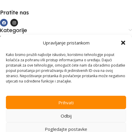
Pratite nas
Kategorije
Kupovina i podrška
Upravljanje pristankom
Moj račun
Kontakt informacije
Kako bismo pružili najbolje iskustvo, koristimo tehnologije poput
kolačića za pohranu i/ili pristup informacijama o uređaju. Dajući
Branilaca Bosne, 75 300 Lukavac
pristanak za ove tehnologije, omogućit ćete nam da obradimo podatke
poput ponašanja pri pretraživanju ili jedinstvenih ID-ova na ovoj
+387 35 555 999
stranici. Nepoštivanje pristanka ili povlačenje pristanka može negativno
utjecati na određene funkcije i značajke.
info@pconer.ba
ID: 4210115760008
Prihvati
PDV : 210115760008
Odbij
Copyright © 2025
PC ONER
, sva prava zadržana. Design by
ED-
Vision
.
Pogledajte postavke