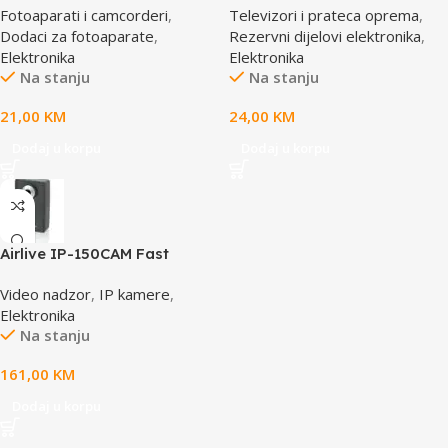
Fotoaparati i camcorderi
,
Televizori i prateca oprema
,
case, E0412112
Dodaci za fotoaparate
,
Rezervni dijelovi elektronika
,
Elektronika
Elektronika
Na stanju
Na stanju
21,00
KM
24,00
KM
Dodaj u korpu
Dodaj u korpu
Airlive IP-150CAM Fast
Ethernet Dual Stream IP
Video nadzor
,
IP kamere
,
camera
Elektronika
Na stanju
161,00
KM
Dodaj u korpu