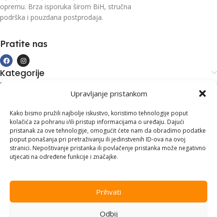
opremu. Brza isporuka širom BiH, stručna
podrška i pouzdana postprodaja.
Pratite nas
Kategorije
Kupovina i podrška
Upravljanje pristankom
Moj račun
Kontakt informacije
Kako bismo pružili najbolje iskustvo, koristimo tehnologije poput
kolačića za pohranu i/ili pristup informacijama o uređaju. Dajući
Branilaca Bosne, 75 300 Lukavac
pristanak za ove tehnologije, omogućit ćete nam da obradimo podatke
poput ponašanja pri pretraživanju ili jedinstvenih ID-ova na ovoj
+387 35 555 999
stranici. Nepoštivanje pristanka ili povlačenje pristanka može negativno
utjecati na određene funkcije i značajke.
info@pconer.ba
ID: 4210115760008
Prihvati
PDV : 210115760008
Odbij