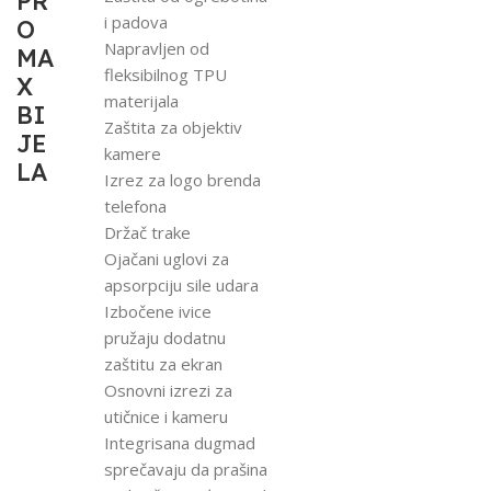
PR
i padova
O
Napravljen od
MA
fleksibilnog TPU
X
materijala
BI
Zaštita za objektiv
JE
kamere
LA
Izrez za logo brenda
telefona
Držač trake
Ojačani uglovi za
apsorpciju sile udara
Izbočene ivice
pružaju dodatnu
zaštitu za ekran
Osnovni izrezi za
utičnice i kameru
Integrisana dugmad
sprečavaju da prašina