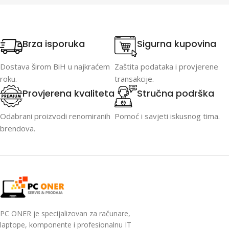
Brza isporuka
Sigurna kupovina
Dostava širom BiH u najkraćem
Zaštita podataka i provjerene
roku.
transakcije.
Provjerena kvaliteta
Stručna podrška
Odabrani proizvodi renomiranih
Pomoć i savjeti iskusnog tima.
brendova.
PC ONER je specijalizovan za računare,
laptope, komponente i profesionalnu IT