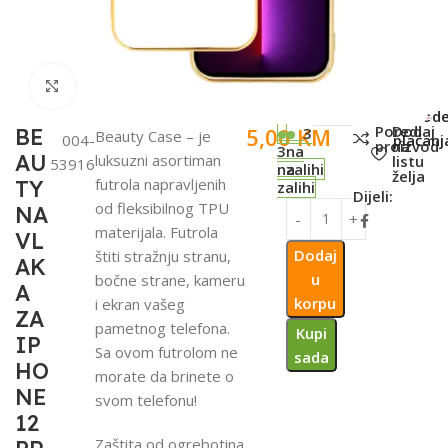
Click to enlarge
SKU:
Metod
Poredi
Dodaj
5,00
KM
BE
3
Beauty Case – je
004-
plaćanj
proizvod
na
3
na
AU
luksuzni asortiman
listu
53916
na
zalihi
želja
futrola napravljenih
TY
zalihi
Dijeli:
od fleksibilnog TPU
NA
materijala. Futrola
VL
Dodaj
štiti stražnju stranu,
AK
u
bočne strane, kameru
A
korpu
i ekran vašeg
ZA
pametnog telefona.
Kupi
IP
Sa ovom futrolom ne
sada
HO
morate da brinete o
NE
svom telefonu!
12
Zaštita od ogrebotina