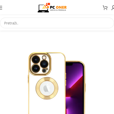
Početna
Elektronika
Mobiteli
Maske za mobitele i dodaci