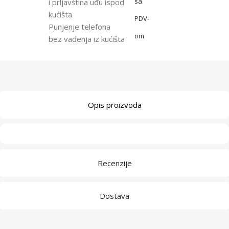
sa
i prljavština uđu ispod
kućišta
PDV-
Punjenje telefona
om
bez vađenja iz kućišta
Opis proizvoda
Recenzije
Dostava