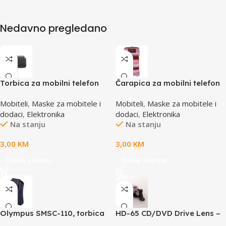
Nedavno pregledano
Torbica za mobilni telefon
Čarapica za mobilni telefon
SBOX MCF-34BL S
SBOX MCF-S16 crveno-roza-
Mobiteli
,
Maske za mobitele i
Mobiteli
,
Maske za mobitele i
bijela 65x100mm
dodaci
,
Elektronika
dodaci
,
Elektronika
Na stanju
Na stanju
3,00
KM
3,00
KM
Dodaj u korpu
Dodaj u korpu
Olympus SMSC-110, torbica
HD-65 CD/DVD Drive Lens –
za VG aparate, smart soft
laser AE-HD65