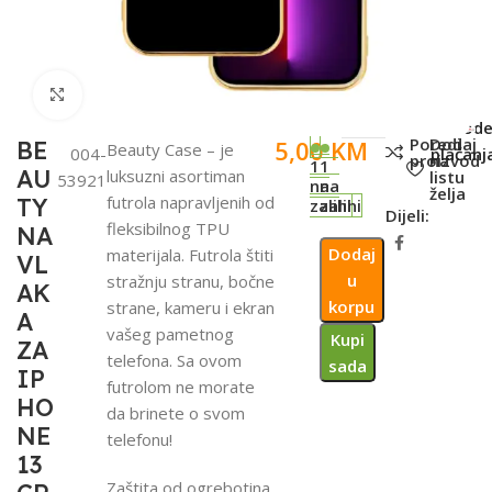
Click to enlarge
SKU:
Metod
Poredi
Dodaj
5,00
KM
BE
Beauty Case – je
004-
plaćanj
proizvod
na
1
1
AU
luksuzni asortiman
listu
53921
na
na
želja
futrola napravljenih od
TY
zalihi
zalihi
Dijeli:
fleksibilnog TPU
NA
Dodaj
materijala. Futrola štiti
VL
u
stražnju stranu, bočne
AK
korpu
strane, kameru i ekran
A
vašeg pametnog
Kupi
ZA
telefona. Sa ovom
sada
IP
futrolom ne morate
HO
da brinete o svom
NE
telefonu!
13
Zaštita od ogrebotina