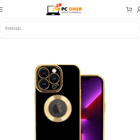
Početna
Elektronika
Mobiteli
Maske za mobitele i dodaci