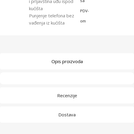
sa
i prljavština uđu ispod
kućišta
PDV-
Punjenje telefona bez
om
vađenja iz kućišta
Opis proizvoda
Recenzije
Dostava