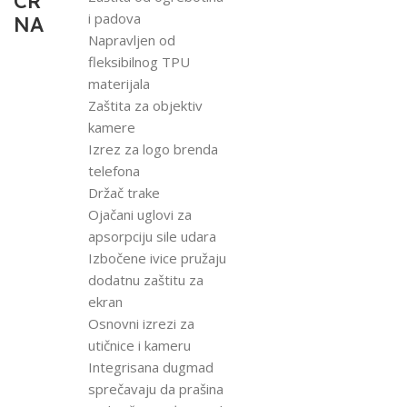
CR
i padova
NA
Napravljen od
fleksibilnog TPU
materijala
Zaštita za objektiv
kamere
Izrez za logo brenda
telefona
Držač trake
Ojačani uglovi za
apsorpciju sile udara
Izbočene ivice pružaju
dodatnu zaštitu za
ekran
Osnovni izrezi za
utičnice i kameru
Integrisana dugmad
sprečavaju da prašina