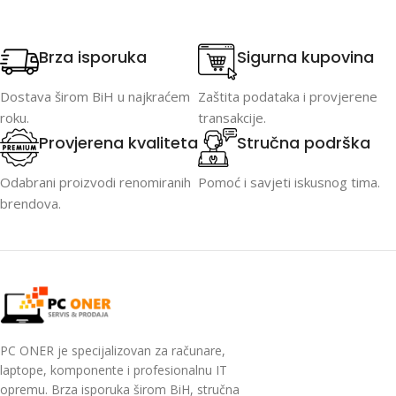
Brza isporuka
Sigurna kupovina
Dostava širom BiH u najkraćem
Zaštita podataka i provjerene
roku.
transakcije.
Provjerena kvaliteta
Stručna podrška
Odabrani proizvodi renomiranih
Pomoć i savjeti iskusnog tima.
brendova.
PC ONER je specijalizovan za računare,
laptope, komponente i profesionalnu IT
opremu. Brza isporuka širom BiH, stručna