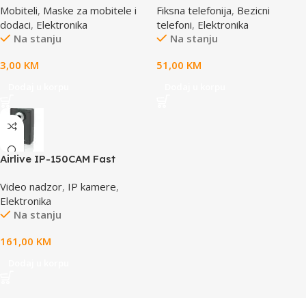
Mobiteli
,
Maske za mobitele i
Fiksna telefonija
,
Bezicni
bijela 65x100mm
CID
dodaci
,
Elektronika
telefoni
,
Elektronika
Na stanju
Na stanju
3,00
KM
51,00
KM
Dodaj u korpu
Dodaj u korpu
Airlive IP-150CAM Fast
Ethernet Dual Stream IP
Video nadzor
,
IP kamere
,
camera
Elektronika
Na stanju
161,00
KM
Dodaj u korpu