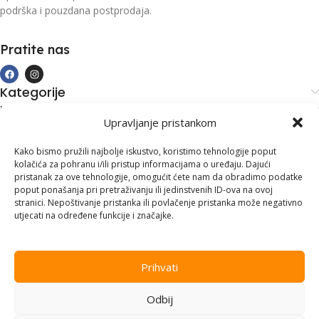
podrška i pouzdana postprodaja.
Pratite nas
Kategorije
Kupovina i podrška
Upravljanje pristankom
Moj račun
Kontakt informacije
Kako bismo pružili najbolje iskustvo, koristimo tehnologije poput
kolačića za pohranu i/ili pristup informacijama o uređaju. Dajući
Branilaca Bosne, 75 300 Lukavac
pristanak za ove tehnologije, omogućit ćete nam da obradimo podatke
poput ponašanja pri pretraživanju ili jedinstvenih ID-ova na ovoj
+387 35 555 999
stranici. Nepoštivanje pristanka ili povlačenje pristanka može negativno
utjecati na određene funkcije i značajke.
info@pconer.ba
ID: 4210115760008
Prihvati
PDV : 210115760008
Odbij
Copyright © 2025
PC ONER
, sva prava zadržana. Design by
ED-