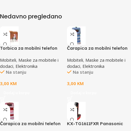
Nedavno pregledano
Torbica za mobilni telefon
Čarapica za mobilni telefon
SBOX MCF-02 M
SBOX MCF-S13 plavo-bijela
Mobiteli
,
Maske za mobitele i
Mobiteli
,
Maske za mobitele i
110x45x17mm
65x100mm
dodaci
,
Elektronika
dodaci
,
Elektronika
Na stanju
Na stanju
3,00
KM
3,00
KM
Dodaj u korpu
Dodaj u korpu
Čarapica za mobilni telefon
KX-TG1611FXR Panasonic
SBOX MCF-S16 crveno-roza-
telefon crno/crveni DECT