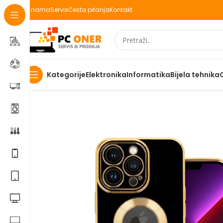
O nama
Servis
Česta pitanja
Kontakt
Elektronika
Informatika
Bijela tehnika
Kategorije
Početna
Elektronika
Mobiteli
Maske za mobitele i dod