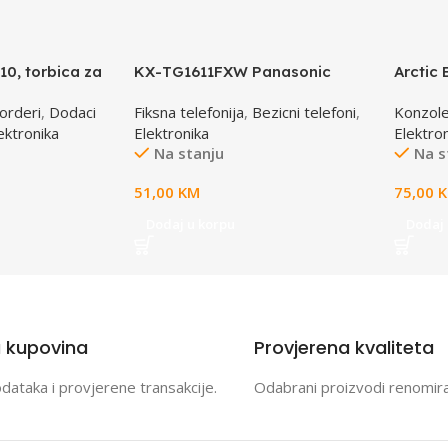
0, torbica za
KX-TG1611FXW Panasonic
Arctic 
t soft case,
telefon crno / bijeli DECT CID
orderi
,
Dodaci
Fiksna telefonija
,
Bezicni telefoni
,
Konzole
ektronika
Elektronika
Elektro
Na stanju
Na s
51,00
KM
75,00
Dodaj u korpu
Dodaj 
a kupovina
Provjerena kvaliteta
odataka i provjerene transakcije.
Odabrani proizvodi renomir