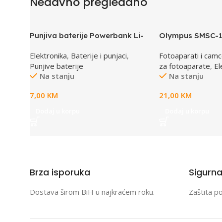
Nedavno pregledano
Punjiva baterije Powerbank Li-
Olympus SMSC-11
Ion Polymer 1500mAh 168267
VG aparate, smar
Elektronika
,
Baterije i punjaci
,
Fotoaparati i camc
MANHATTAN
E0412112
Punjive baterije
za fotoaparate
,
El
Na stanju
Na stanju
7,00
KM
21,00
KM
Dodaj u korpu
Dodaj u korpu
Brza isporuka
Sigurn
Dostava širom BiH u najkraćem roku.
Zaštita p