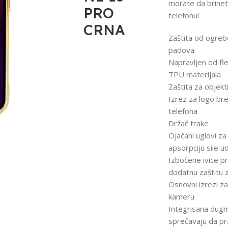
morate da brine
PRO
telefonu!
CRNA
Zaštita od ogrebo
padova
Napravljen od fle
TPU materijala
Zaštita za objek
Izrez za logo br
telefona
Držač trake
Ojačani uglovi za
apsorpciju sile u
Izbočene ivice p
dodatnu zaštitu 
Osnovni izrezi za 
kameru
Integrisana dug
sprečavaju da pra