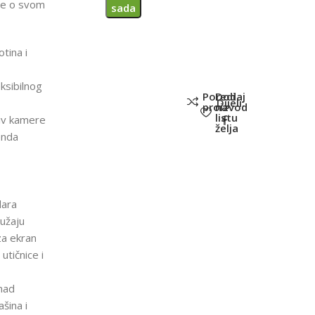
te o svom
sada
tina i
ksibilnog
Poredi
Dodaj
Dijeli:
proizvod
na
listu
tiv kamere
želja
enda
dara
ružaju
za ekran
utičnice i
mad
šina i