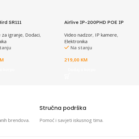
Bird SR111
Airlive IP-200PHD POE IP
camera
 za igranje
,
Dodaci
,
Video nadzor
,
IP kamere
,
nika
Elektronika
tanju
Na stanju
KM
219,00
KM
u korpu
Dodaj u korpu
Stručna podrška
anih brendova.
Pomoć i savjeti iskusnog tima.