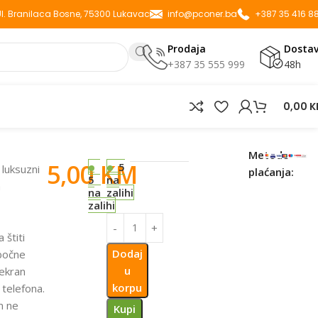
 Ul. Branilaca Bosne, 75300 Lukavac
info@pconer.ba
+387 35 416 8
Prodaja
Dosta
+387 35 555 999
48h
0,00
K
Metode
5,00
KM
5
 luksuzni
plaćanja:
5
na
a
na
zalihi
zalihi
 štiti
Dodaj
 bočne
u
 ekran
korpu
telefona.
m ne
Kupi