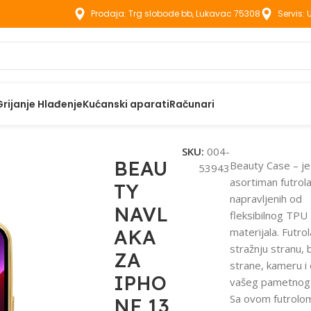
Prodaja: Trg slobode bb, Lukavac 75308
Servis:
Grijanje Hlađenje
Kućanski aparati
Računari
aci
BEAUTY NAVLAKA ZA IPHONE 13 PRO CRNA
SKU:
004-
BEAU
Beauty Case – je
53943
asortiman futrol
TY
napravljenih od
NAVL
fleksibilnog TPU
AKA
materijala. Futrola
stražnju stranu,
ZA
strane, kameru i
IPHO
vašeg pametnog 
Sa ovom futrolo
NE 13