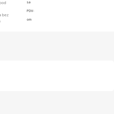
sa
spod
PDV-
a bez
om
a