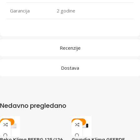
Garancija
2 godine
Recenzije
Dostava
Nedavno pregledano
-18%
-18%
Beko Klima BEEPG 125/126
Grundig Klima GEEPDE