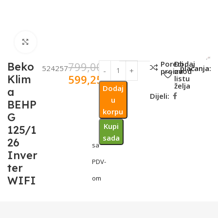
Click to enlarge
SKU:
Metode
Poredi
Dodaj
799,00
KM
Beko
524257
plaćanja:
proizvod
na
599,25
KM
Klim
listu
želja
Dodaj
a
Dijeli:
u
BEHP
korpu
G
Kupi
125/1
sada
26
sa
Inver
PDV-
ter
WIFI
om