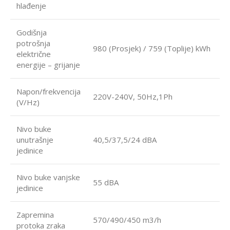
hlađenje
Godišnja
potrošnja
980 (Prosjek) / 759 (Toplije) kWh
električne
energije – grijanje
Napon/frekvencija
220V-240V, 50Hz,1Ph
(V/Hz)
Nivo buke
unutrašnje
40,5/37,5/24 dBA
jedinice
Nivo buke vanjske
55 dBA
jedinice
Zapremina
570/490/450 m3/h
protoka zraka