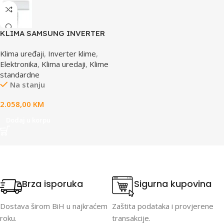
KLIMA SAMSUNG INVERTER
LUZON UJ AR50F18C1BHNEU
Klima uređaji
,
Inverter klime
,
Elektronika
,
Klima uredaji
,
Klime
standardne
Na stanju
2.058,00
KM
Dodaj u korpu
Brza isporuka
Sigurna kupovina
Dostava širom BiH u najkraćem
Zaštita podataka i provjerene
roku.
transakcije.