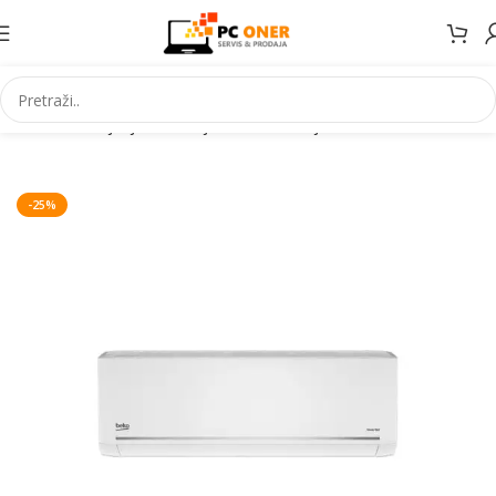
Početna
Grijanje Hlađenje
Klima uređaji
Inverter klime
-25%