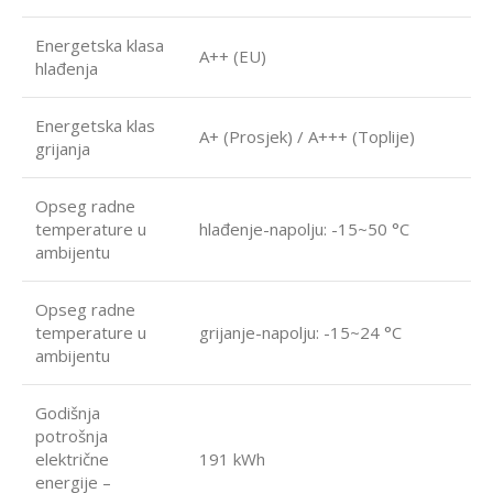
Energetska klasa
A++ (EU)
hlađenja
Energetska klas
A+ (Prosjek) / A+++ (Toplije)
grijanja
Opseg radne
temperature u
hlađenje-napolju: -15~50 °C
ambijentu
Opseg radne
temperature u
grijanje-napolju: -15~24 °C
ambijentu
Godišnja
potrošnja
električne
191 kWh
energije –