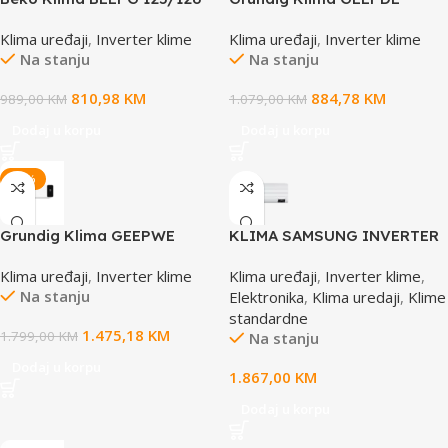
Inverter WIFI -20°C
120/121 Inverter -20°C WIFI
Klima uređaji
,
Inverter klime
Klima uređaji
,
Inverter klime
Na stanju
Na stanju
810,98
KM
884,78
KM
989,00
KM
1.079,00
KM
Dodaj u korpu
Dodaj u korpu
-18%
Grundig Klima GEEPWE
KLIMA SAMSUNG INVERTER
180/181 Inverter -20°C WIFI
WIND FREE COMFORT VJ
Klima uređaji
,
Inverter klime
Klima uređaji
,
Inverter klime
,
AR60F12C1AWNEU
Na stanju
Elektronika
,
Klima uredaji
,
Klime
standardne
1.475,18
KM
1.799,00
KM
Na stanju
Dodaj u korpu
1.867,00
KM
Dodaj u korpu