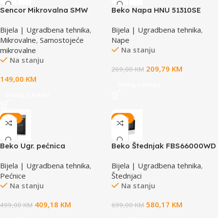
Sencor Mikrovalna SMW
Beko Napa HNU 51310SE
1719BK
potpuno ugradbena
Bijela | Ugradbena tehnika
,
Bijela | Ugradbena tehnika
,
Mikrovalne
,
Samostojeće
Nape
Na stanju
mikrovalne
Na stanju
209,79
KM
269,00
KM
149,00
KM
Dodaj u korpu
Dodaj u korpu
-18%
-17%
Beko Ugr. pećnica
Beko Štednjak FBS66000WD
BBIE14100X
Bijela | Ugradbena tehnika
,
Bijela | Ugradbena tehnika
,
Pećnice
Štednjaci
Na stanju
Na stanju
409,18
KM
580,17
KM
499,00
KM
699,00
KM