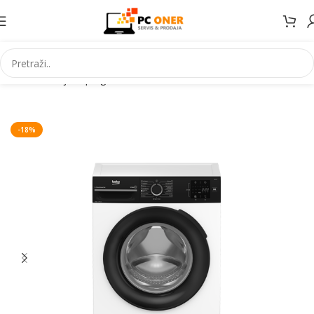
Početna
Bijela | Ugradbena tehnika
Mašine za veš
-18%