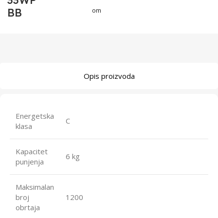
33WP
BB
om
Opis proizvoda
Energetska
C
klasa
Kapacitet
6 kg
punjenja
Maksimalan
broj
1200
obrtaja