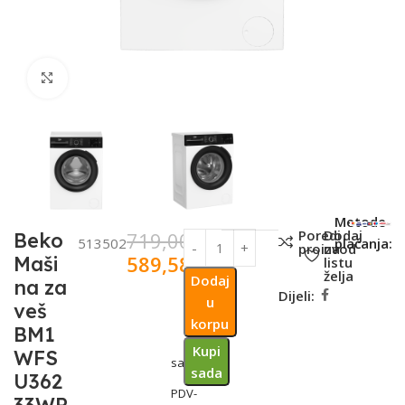
Click to enlarge
SKU:
Metode
Poredi
Dodaj
719,00
KM
Beko
513502
plaćanja:
proizvod
na
589,58
KM
Maši
listu
želja
Dodaj
na za
Dijeli:
u
veš
korpu
BM1
Kupi
WFS
sa
sada
U362
PDV-