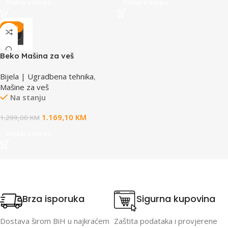
Dodaj u korpu
Dodaj u korpu
-10%
Beko Mašina za veš
B7WFU69418MG ES
Bijela | Ugradbena tehnika
,
Mašine za veš
Na stanju
1.169,10
KM
1.299,00
KM
Dodaj u korpu
Brza isporuka
Sigurna kupovina
Dostava širom BiH u najkraćem
Zaštita podataka i provjerene