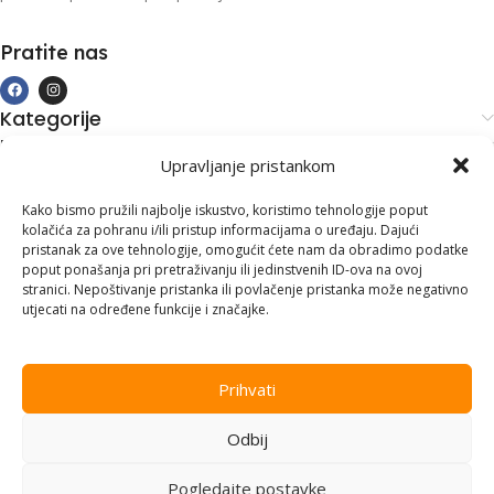
Pratite nas
Kategorije
Kupovina i podrška
Upravljanje pristankom
Moj račun
Kontakt informacije
Kako bismo pružili najbolje iskustvo, koristimo tehnologije poput
kolačića za pohranu i/ili pristup informacijama o uređaju. Dajući
Branilaca Bosne, 75 300 Lukavac
pristanak za ove tehnologije, omogućit ćete nam da obradimo podatke
poput ponašanja pri pretraživanju ili jedinstvenih ID-ova na ovoj
+387 35 555 999
stranici. Nepoštivanje pristanka ili povlačenje pristanka može negativno
utjecati na određene funkcije i značajke.
info@pconer.ba
ID: 4210115760008
Prihvati
PDV : 210115760008
Odbij
Copyright © 2025
PC ONER
, sva prava zadržana. Design by
ED-
Vision
.
Pogledajte postavke