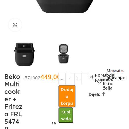
Click to enlarge
SKU:
Metode
Poredi
Dodaj
449,00
KM
Beko
571002
plaćanja:
proizvod
na
Multi
listu
želja
Dodaj
cook
Dijeli:
u
er +
korpu
Fritez
Kupi
a FRL
sada
5474
sa