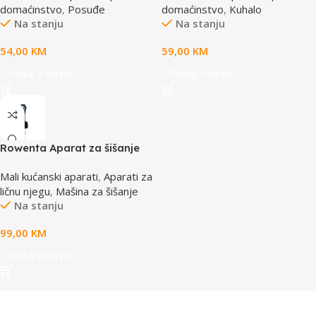
domaćinstvo
,
Posuđe
domaćinstvo
,
Kuhalo
Na stanju
Na stanju
54,00
KM
59,00
KM
Dodaj u korpu
Dodaj u korpu
Rowenta Aparat za šišanje
TN1551E0
Mali kućanski aparati
,
Aparati za
ličnu njegu
,
Mašina za šišanje
Na stanju
99,00
KM
Dodaj u korpu