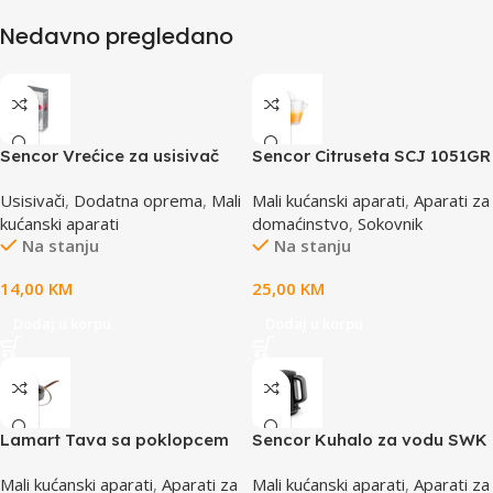
Nedavno pregledano
Sencor Vrećice za usisivač
Sencor Citruseta SCJ 1051GR
od mikrofibra SVCX 0412
Usisivači
,
Dodatna oprema
,
Mali
Mali kućanski aparati
,
Aparati za
kućanski aparati
domaćinstvo
,
Sokovnik
Na stanju
Na stanju
14,00
KM
25,00
KM
Dodaj u korpu
Dodaj u korpu
Lamart Tava sa poklopcem
Sencor Kuhalo za vodu SWK
LT1271
7519BK
Mali kućanski aparati
,
Aparati za
Mali kućanski aparati
,
Aparati za