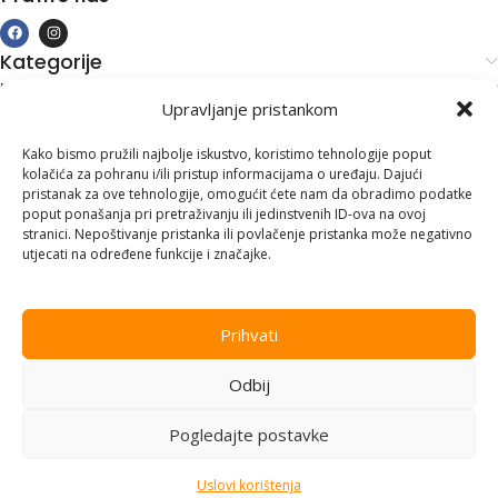
Kategorije
Kupovina i podrška
Upravljanje pristankom
Moj račun
Kontakt informacije
Kako bismo pružili najbolje iskustvo, koristimo tehnologije poput
kolačića za pohranu i/ili pristup informacijama o uređaju. Dajući
Branilaca Bosne, 75 300 Lukavac
pristanak za ove tehnologije, omogućit ćete nam da obradimo podatke
poput ponašanja pri pretraživanju ili jedinstvenih ID-ova na ovoj
+387 35 555 999
stranici. Nepoštivanje pristanka ili povlačenje pristanka može negativno
utjecati na određene funkcije i značajke.
info@pconer.ba
ID: 4210115760008
Prihvati
PDV : 210115760008
Odbij
Copyright © 2025
PC ONER
, sva prava zadržana. Design by
ED-
Vision
.
Pogledajte postavke
Uslovi korištenja