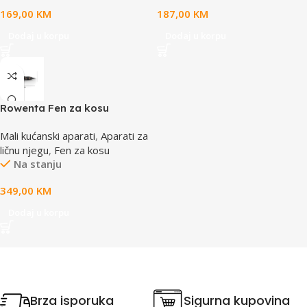
display, IPX7 Water Proof
169,00
KM
187,00
KM
Dodaj u korpu
Dodaj u korpu
Rowenta Fen za kosu
CF8C20E0
Mali kućanski aparati
,
Aparati za
ličnu njegu
,
Fen za kosu
Na stanju
349,00
KM
Dodaj u korpu
Brza isporuka
Sigurna kupovina