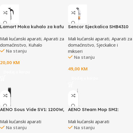
Lamart Moka kuhalo za kafu
Sencor Sjeckalica SHB4310
LT7075
Mali kućanski aparati
,
Aparati za
Mali kućanski aparati
,
Aparati za
domaćinstvo
,
Kuhalo
domaćinstvo
,
Sjeckalice i
Na stanju
mikseri
Na stanju
20,00
KM
49,00
KM
Dodaj u korpu
Dodaj u korpu
AENO Sous Vide SV1: 1200W,
AENO Steam Mop SM2:
4 Automatic programs,
1200W, 130°C, IPX4, Tank
Mali kućanski aparati
Mali kućanski aparati
Temperature adjustment,
Volume 275mL, 3 steam
Na stanju
Na stanju
Timer, Touch screen, LCD-
modes, self-standing