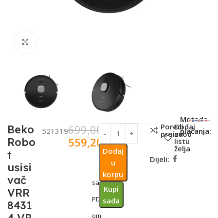
Click to enlarge
SKU:
Metode
Poredi
Dodaj
699,00
KM
Beko
521319
plaćanja:
proizvod
na
559,20
KM
Robo
listu
želja
Dodaj
t
Dijeli:
u
usisi
korpu
vač
sa
Kupi
VRR
PDV-
sada
8431
om